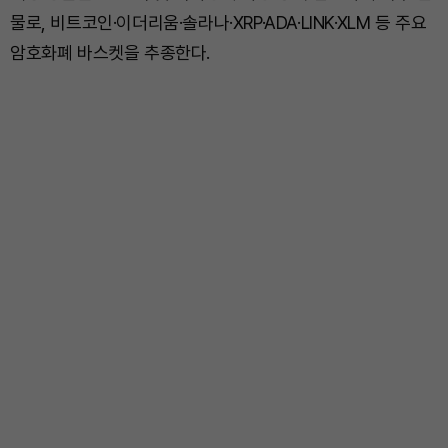
물로, 비트코인·이더리움·솔라나·XRP·ADA·LINK·XLM 등 주요
암호화폐 바스켓을 추종한다.