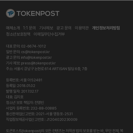
매체소개
1:1 문의
기사제보
광고 문의
이용약관
개인정보처리방침
청소년보호정책
이메일무단수집거부
대표 문의: 02-6674-1012
일반 문의:
cs@tokenpost.kr
광고 문의:
info@tokenpost.kr
기사 제보:
press@tokenpost.kr
주소: 서울시 강남구 논현로 614 ARTISAN 빌딩 6층, 7층
등록번호: 서울 아 52481
등록일: 2018.01.02
발행 일자: 2017.02.17
대표: 김지호
청소년 보호 책임자: 전영빈
사업자 등록번호: 232-88-00885
통신판매업신고번호: 2021-서울 영등포-2531
직업정보제공사업신고번호 : J1204020230009
토큰포스트(tokenpost)의 모든 컨텐츠는 저작권 법의 보호를 받는 바, 무단 전재, 복