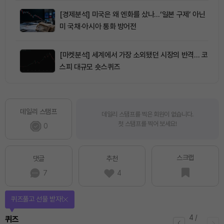
[경제분석] 미국은 왜 엔화를 샀나…‘일본 구제’ 아닌
미 국채·아시아 통화 방어전
[마켓분석] 세계에서 가장 소외됐던 시장의 반격… 코
스피 대규모 숏스퀴즈
데일리 스탬프
데일리 스탬프를 찍은 회원이 없습니다.
첫 스탬프를 찍어 보세요!
0
스크랩
댓글
추천
7
4
퀴즈풀고 선물 받자!
4
/
퀴즈