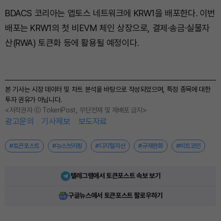
BDACS 코리아는 앱토스 네트워크에 KRW1을 배포한다. 이번
배포는 KRW1의 첫 비EVM 체인 상장으로, 결제·송금·실물자
산(RWA) 토큰화 등에 활용될 예정이다.
본 기사는 시장 데이터 및 차트 분석을 바탕으로 작성되었으며, 특정 종목에 대한
투자 권유가 아닙니다.
<저작권자 ⓒ TokenPost, 무단전재 및 재배포 금지>
광고문의
기사제보
보도자료
#토큰포스트
#뉴스브리핑
#디지털자산
#규제완화
#비트코인
텔레그램에서 토큰포스트 속보 보기
구글뉴스에서 토큰포스트 팔로우하기