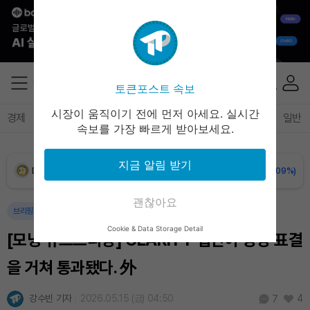
XRP (XRP)
₩
1,459
(+0.23%)
Solana (SOL)
₩
107,525
(+2.19%)
TRON (TRX)
₩
463.5
(+0.60%)
토큰포스트 속보
시장이 움직이기 전에 먼저 아세요. 실시간
경제
마켓
정책
정치
인사이트
브리핑
속보
일반
Hyperliquid (HYPE)
₩
77,075
(+0.65%)
속보를 가장 빠르게 받아보세요.
Dogecoin (DOGE)
₩
98.72
(-0.09%)
지금 알림 받기
Bitcoin (BTC)
₩
91,328,698
(-0.10%)
괜찮아요
브리핑
Cookie & Data Storage Detail
[모닝 뉴스브리핑] CLARITY 법안이 양당 표결
을 거쳐 통과됐다. 外
강수빈 기자
2026.05.15 (금) 04:50
4
7