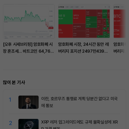
[오후 시세브리핑] 암호화폐 시
암호화폐 시장, 24시간 동안 레
암호화폐 
장 혼조세… 비트코인 64,762
버리지 포지션 2497만4392
버리지 포
달러, 이더리움 1,913달러
달러 청산
청산
많이 본 기사
1
이란, 호르무즈 통행료 계획 당분간 없다고 미국
에 통보
2
XRP 레저 업그레이드에도 규제 불확실성에 XR
P 가격 변동