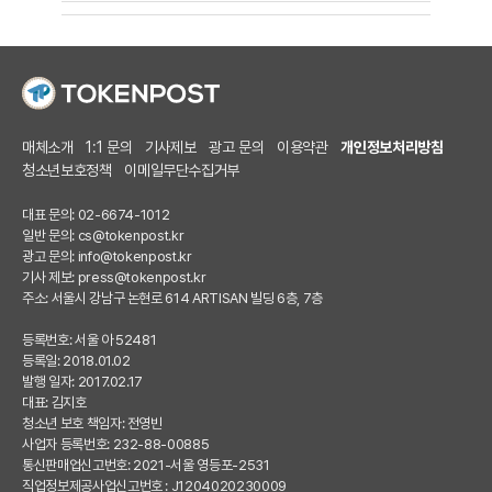
매체소개
1:1 문의
기사제보
광고 문의
이용약관
개인정보처리방침
청소년보호정책
이메일무단수집거부
대표 문의: 02-6674-1012
일반 문의:
cs@tokenpost.kr
광고 문의:
info@tokenpost.kr
기사 제보:
press@tokenpost.kr
주소: 서울시 강남구 논현로 614 ARTISAN 빌딩 6층, 7층
등록번호: 서울 아 52481
등록일: 2018.01.02
발행 일자: 2017.02.17
대표: 김지호
청소년 보호 책임자: 전영빈
사업자 등록번호: 232-88-00885
통신판매업신고번호: 2021-서울 영등포-2531
직업정보제공사업신고번호 : J1204020230009