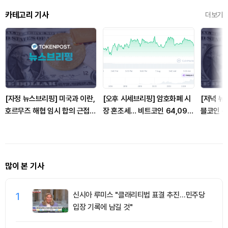
카테고리 기사
더보기
[자정 뉴스브리핑] 미국과 이란,
[오후 시세브리핑] 암호화폐 시
[저녁 뉴
호르무즈 해협 임시 합의 근접
장 혼조세… 비트코인 64,090
블코인 
外
달러, 이더리움 1,869달러
디지털자산
많이 본 기사
1
신시아 루미스 "클래리티법 표결 추진…민주당
입장 기록에 남길 것"