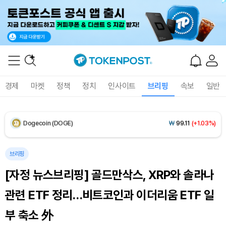
Solana (SOL)
₩
104,872
(+0.59%)
TRON (TRX)
₩
465.6
(-0.14%)
Hyperliquid (HYPE)
₩
80,690
(+1.96%)
경제
마켓
정책
정치
인사이트
브리핑
속보
일반
Dogecoin (DOGE)
₩
99.11
(+1.03%)
Bitcoin (BTC)
₩
92,335,422
(+0.37%)
브리핑
[자정 뉴스브리핑] 골드만삭스, XRP와 솔라나
관련 ETF 정리…비트코인과 이더리움 ETF 일
부 축소 外