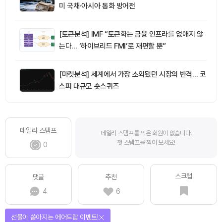
미 국채·아시아 통화 방어전
[토큰분석] IMF “토큰화는 금융 인프라를 없애지 않
는다… ‘하이브리드 FMI’로 재편할 뿐”
[마켓분석] 세계에서 가장 소외됐던 시장의 반격… 코
스피 대규모 숏스퀴즈
데일리 스탬프
데일리 스탬프를 찍은 회원이 없습니다.
첫 스탬프를 찍어 보세요!
0
스크랩
댓글
추천
4
6
퀴즈풀고 선물 받자!