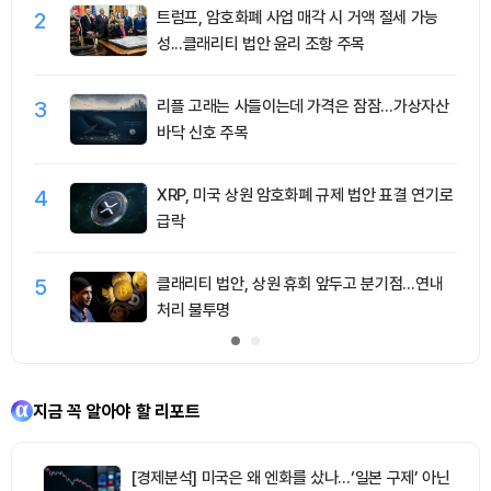
2
트럼프, 암호화폐 사업 매각 시 거액 절세 가능
성...클래리티 법안 윤리 조항 주목
3
리플 고래는 사들이는데 가격은 잠잠…가상자산
바닥 신호 주목
4
XRP, 미국 상원 암호화폐 규제 법안 표결 연기로
급락
5
클래리티 법안, 상원 휴회 앞두고 분기점…연내
처리 불투명
지금 꼭 알아야 할 리포트
[경제분석] 미국은 왜 엔화를 샀나…‘일본 구제’ 아닌