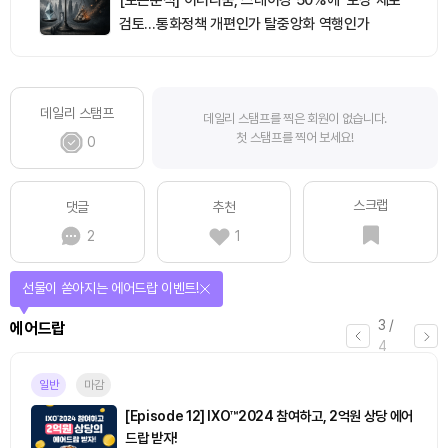
검토…통화정책 개편인가 탈중앙화 역행인가
데일리 스탬프
데일리 스탬프를 찍은 회원이 없습니다.
첫 스탬프를 찍어 보세요!
0
스크랩
댓글
추천
2
1
퀴즈풀고 선물 받자!
4
/
퀴즈
4
진행중
[토큰포스트] 기사 퀴즈 658회차
2026.08.07 (금) ~ 2026.08.08 (토)