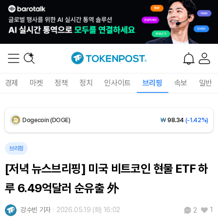
Solana (SOL)
₩
103,509
(-2.09%)
TRON (TRX)
₩
466.6
(+0.42%)
Hyperliquid (HYPE)
₩
78,906
(-2.09%)
경제
마켓
정책
정치
인사이트
브리핑
속보
일반
Dogecoin (DOGE)
₩
98.34
(-1.42%)
Bitcoin (BTC)
₩
91,433,354
(-1.15%)
브리핑
[저녁 뉴스브리핑] 미국 비트코인 현물 ETF 하
루 6.49억달러 순유출 外
강수빈 기자
2026.05.19 (화) 16:02
1
2