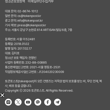
청소년보호정책
이메일무단수집거부
대표 문의: 02-6674-1012
일반 문의:
cs@tokenpost.kr
광고 문의:
info@tokenpost.kr
기사 제보:
press@tokenpost.kr
주소: 서울시 강남구 논현로 614 ARTISAN 빌딩 6층, 7층
등록번호: 서울 아 52481
등록일: 2018.01.02
발행 일자: 2017.02.17
대표: 김지호
청소년 보호 책임자: 전영빈
사업자 등록번호: 232-88-00885
통신판매업신고번호: 2021-서울 영등포-2531
직업정보제공사업신고번호 : J1204020230009
토큰포스트(tokenpost)의 모든 컨텐츠는 저작권 법의 보호를 받는 바, 무단 전재, 복
사, 배포 등을 금합니다.
Copyright ⓒ 2026 토큰포스트. All Rights Reserved.