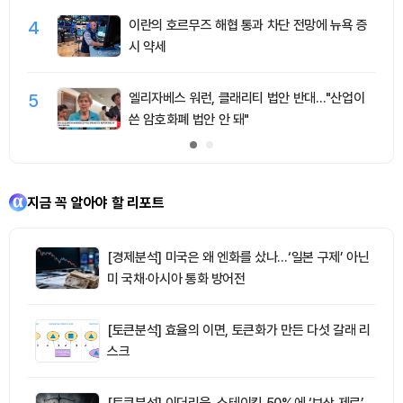
4
이란의 호르무즈 해협 통과 차단 전망에 뉴욕 증
시 약세
5
엘리자베스 워런, 클래리티 법안 반대…"산업이
쓴 암호화폐 법안 안 돼"
지금 꼭 알아야 할 리포트
[경제분석] 미국은 왜 엔화를 샀나…‘일본 구제’ 아닌
미 국채·아시아 통화 방어전
[토큰분석] 효율의 이면, 토큰화가 만든 다섯 갈래 리
스크
[토큰분석] 이더리움, 스테이킹 50%에 ‘보상 제로’