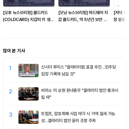
[오후 뉴스브리핑] 콜드카드
[모닝 뉴스브리핑] 하드웨어 지
[저녁 시
(COLDCARD) 지갑의 키 생성
갑 콜드카드, 약 5년간 보안 결
장 상승세
취약점으로 비트코인(BTC) 보
함 드러나 外
달러, 이
유자들이 입은 피해가 1억 달러
를 넘어섰다. 外
많이 본 기사
1
신시아 루미스 "클래리티법 표결 추진…민주당
입장 기록에 남길 것"
2
바라소 미 상원 원내총무 "클래리티 법안 통과시
킬 때"
3
트럼프, 암호화폐 사업 매각 시 거액 절세 가능
성...클래리티 법안 윤리 조항 주목