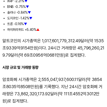
XRP -2.21%
▼
BNB -0.75%
▼
솔라나 -0.84%
▼
도지코인 -1.42%
▼
트론 -0.16%
▼
하이퍼리퀴드 +5.40%
▲
알트코인의 시가총액은 1,017,601,779,312.49달러(약 1535
조9339억9154만원)이다. 24시간 거래량은 45,796,260,21
9.79달러(약 69조0956억0681만원)로 집계됐다.
시장 규모 및 거래량 동향
암호화폐 시가총액은 2,555,047,937,600.11달러(약 3854
조8035억8508만원)를 기록했다. 지난 24시간 암호화폐 거
래량은 73,862,320,173.92달러(약 111조4552억3012만
원)로 집계됐다.