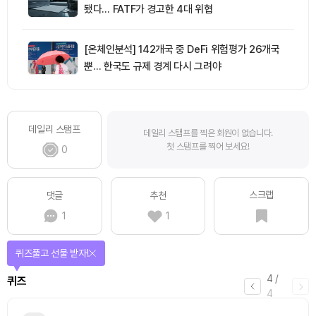
됐다… FATF가 경고한 4대 위협
[온체인분석] 142개국 중 DeFi 위험평가 26개국
뿐… 한국도 규제 경계 다시 그려야
데일리 스탬프
데일리 스탬프를 찍은 회원이 없습니다.
첫 스탬프를 찍어 보세요!
0
스크랩
댓글
추천
1
1
퀴즈풀고 선물 받자!
4
/
퀴즈
4