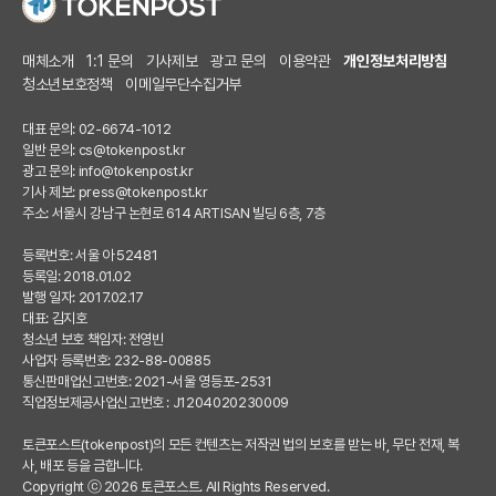
매체소개
1:1 문의
기사제보
광고 문의
이용약관
개인정보처리방침
청소년보호정책
이메일무단수집거부
대표 문의: 02-6674-1012
일반 문의:
cs@tokenpost.kr
광고 문의:
info@tokenpost.kr
기사 제보:
press@tokenpost.kr
주소: 서울시 강남구 논현로 614 ARTISAN 빌딩 6층, 7층
등록번호: 서울 아 52481
등록일: 2018.01.02
발행 일자: 2017.02.17
대표: 김지호
청소년 보호 책임자: 전영빈
사업자 등록번호: 232-88-00885
통신판매업신고번호: 2021-서울 영등포-2531
직업정보제공사업신고번호 : J1204020230009
토큰포스트(tokenpost)의 모든 컨텐츠는 저작권 법의 보호를 받는 바, 무단 전재, 복
사, 배포 등을 금합니다.
Copyright ⓒ 2026 토큰포스트. All Rights Reserved.