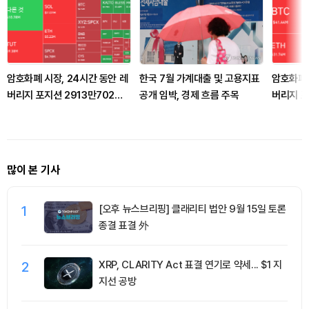
암호화폐 시장, 24시간 동안 레
한국 7월 가계대출 및 고용지표
암호화폐 
버리지 포지션 2913만702달
공개 임박, 경제 흐름 주목
버리지 포
러 청산
청산
많이 본 기사
1
[오후 뉴스브리핑] 클래리티 법안 9월 15일 토론
종결 표결 外
2
XRP, CLARITY Act 표결 연기로 약세... $1 지
지선 공방