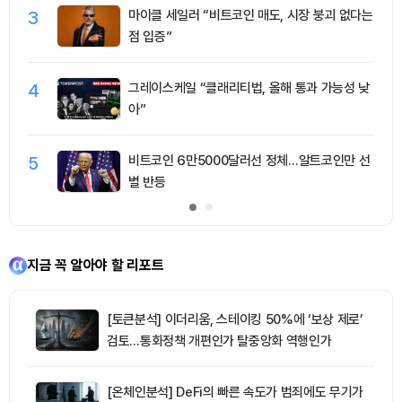
3
마이클 세일러 “비트코인 매도, 시장 붕괴 없다는
점 입증”
4
그레이스케일 “클래리티법, 올해 통과 가능성 낮
아”
5
비트코인 6만5000달러선 정체…알트코인만 선
별 반등
지금 꼭 알아야 할 리포트
[토큰분석] 이더리움, 스테이킹 50%에 ‘보상 제로’
검토…통화정책 개편인가 탈중앙화 역행인가
[온체인분석] DeFi의 빠른 속도가 범죄에도 무기가