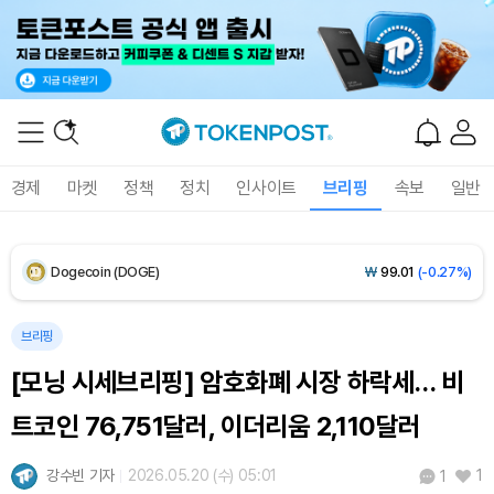
XRP (XRP)
₩
1,463
(-0.19%)
Solana (SOL)
₩
107,904
(+1.59%)
TRON (TRX)
₩
464.4
(+0.37%)
경제
마켓
정책
정치
인사이트
브리핑
속보
일반
Hyperliquid (HYPE)
₩
76,741
(+0.19%)
Dogecoin (DOGE)
₩
99.01
(-0.27%)
Bitcoin (BTC)
₩
91,753,546
(+0.31%)
브리핑
[모닝 시세브리핑] 암호화폐 시장 하락세… 비
트코인 76,751달러, 이더리움 2,110달러
강수빈 기자
2026.05.20 (수) 05:01
1
1