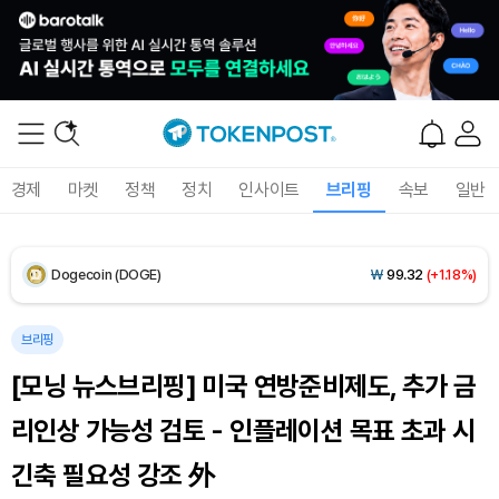
Solana (SOL)
₩
105,135
(+1.32%)
TRON (TRX)
₩
466.1
(+0.09%)
Hyperliquid (HYPE)
₩
77,463
(-2.70%)
경제
마켓
정책
정치
인사이트
브리핑
속보
일반
Dogecoin (DOGE)
₩
99.32
(+1.18%)
Bitcoin (BTC)
₩
92,537,775
(+0.84%)
브리핑
[모닝 뉴스브리핑] 미국 연방준비제도, 추가 금
리인상 가능성 검토 - 인플레이션 목표 초과 시
긴축 필요성 강조 外