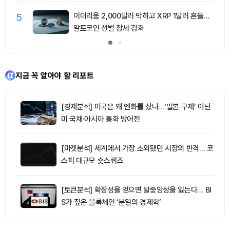
5
이더리움 2,000달러 막히고 XRP 1달러 흔들…
알트코인 선별 장세 강화
지금 꼭 알아야 할 리포트
[경제분석] 미국은 왜 엔화를 샀나…‘일본 구제’ 아닌
미 국채·아시아 통화 방어전
[마켓분석] 세계에서 가장 소외됐던 시장의 반격… 코
스피 대규모 숏스퀴즈
[토큰분석] 확장성을 얻으면 탈중앙성을 잃는다… BI
S가 짚은 블록체인 ‘분열의 경제학’