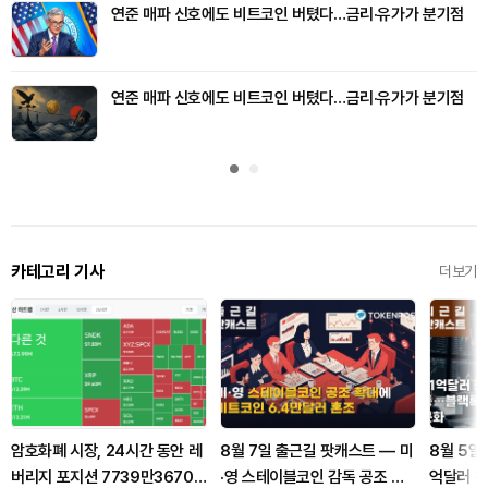
연준 매파 신호에도 비트코인 버텼다…금리·유가가 분기점
연준 매파 신호에도 비트코인 버텼다…금리·유가가 분기점
카테고리 기사
더보기
암호화폐 시장, 24시간 동안 레
8월 7일 출근길 팟캐스트 — 미
8월 5일
버리지 포지션 7739만3670
·영 스테이블코인 감독 공조 확
억달러 청