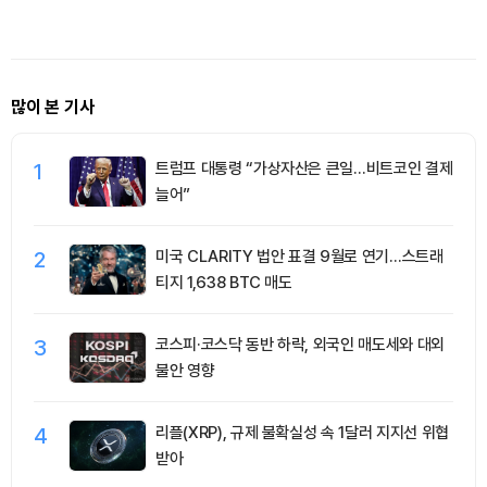
달러 청산
대, 비트코인 6만4000달러대
록 솔라나
혼조
많이 본 기사
1
트럼프 대통령 “가상자산은 큰일…비트코인 결제
늘어”
2
미국 CLARITY 법안 표결 9월로 연기…스트래
티지 1,638 BTC 매도
3
코스피·코스닥 동반 하락, 외국인 매도세와 대외
불안 영향
4
리플(XRP), 규제 불확실성 속 1달러 지지선 위협
받아