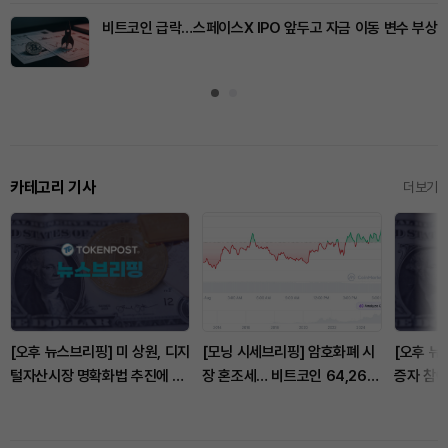
비트코인 급락…스페이스X IPO 앞두고 자금 이동 변수 부상
카테고리 기사
더보기
[오후 뉴스브리핑] 미 상원, 디지
[모닝 시세브리핑] 암호화폐 시
[오후 뉴
털자산시장 명확화법 추진에 난
장 혼조세… 비트코인 64,261
증자 참
항 外
달러, 이더리움 1,876달러
아크 공개
동 外