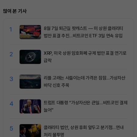
많이 본 기사
1
8월 7일 퇴근길 팟캐스트 — 미 상원 클래리티
법안 표결 추진…비트코인 ETF 3일 연속 유입
2
XRP, 미국 상원 암호화폐 규제 법안 표결 연기로
급락
3
리플 고래는 사들이는데 가격은 잠잠…가상자산
바닥 신호 주목
4
트럼프 대통령 “가상자산은 큰일…비트코인 결제
늘어”
5
클래리티 법안, 상원 휴회 앞두고 분기점…연내
처리 불투명