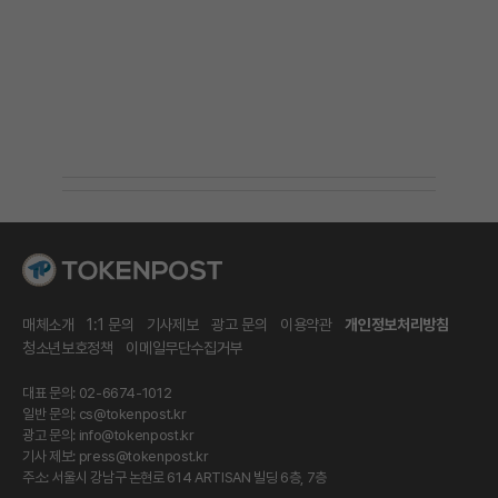
매체소개
1:1 문의
기사제보
광고 문의
이용약관
개인정보처리방침
청소년보호정책
이메일무단수집거부
대표 문의: 02-6674-1012
일반 문의:
cs@tokenpost.kr
광고 문의:
info@tokenpost.kr
기사 제보:
press@tokenpost.kr
주소: 서울시 강남구 논현로 614 ARTISAN 빌딩 6층, 7층