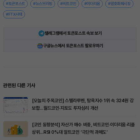
#토큰포스트
#뉴스브리핑
#비트코인
#이더리움
#암호화폐시장
#FTX사태
텔레그램에서 토큰포스트 속보 보기
구글뉴스에서 토큰포스트 팔로우하기
관련된 다른 기사
[오늘의 주목코인] 스텔라루멘, 탐욕지수 1위 속 324원 강
보합…월드코인·지토도 투자심리 개선
[코인 동향분석] 자산가 매수 비중, 비트코인·이더리움·리플
상위…RSI 0%대 알트코인 ‘극단적 과매도’