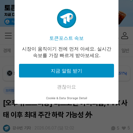
Ethereum (ETH)
₩
2,735,601
(+0.52%)
Tether USDt (USDT)
₩
1,424
(+0.01%)
토큰포스트 속보
BNB (BNB)
₩
845,609
(+0.30%)
시장이 움직이기 전에 먼저 아세요. 실시간
경제
마켓
정책
정치
인사이트
브리핑
속보
일반
속보를 가장 빠르게 받아보세요.
USDC (USDC)
₩
1,425
(0.00%)
지금 알림 받기
XRP (XRP)
₩
1,466
(-1.51%)
괜찮아요
Solana (SOL)
₩
105,442
(+1.19%)
브리핑
Cookie & Data Storage Detail
[오후 뉴스브리핑] 비트코인·이더리움, FTX 사
TRON (TRX)
₩
467.0
(+0.13%)
태 이후 최대 주간 하락 가능성 外
Hyperliquid (HYPE)
₩
79,370
(+0.37%)
강수빈 기자
2026.06.07 (일) 12:02
5
5
Dogecoin (DOGE)
₩
99.80
(+1.53%)