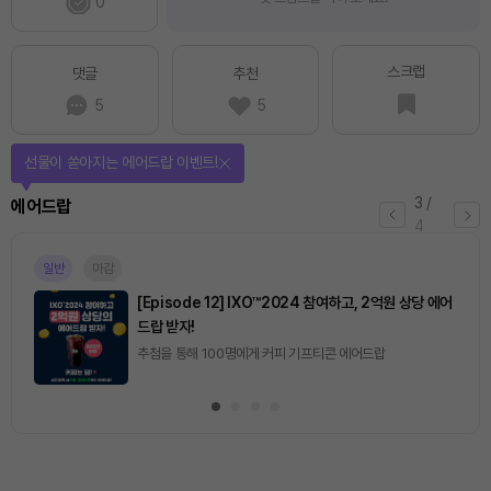
0
스크랩
댓글
추천
5
5
선물이 쏟아지는 에어드랍 이벤트!
3
/
에어드랍
4
일반
마감
[Episode 12] IXO™2024 참여하고, 2억원 상당 에어
드랍 받자!
추첨을 통해 100명에게 커피 기프티콘 에어드랍