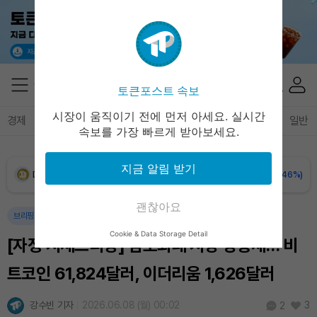
Solana (SOL)
₩
107,535
(+2.10%)
TRON (TRX)
₩
463.8
(+0.59%)
토큰포스트 속보
Hyperliquid (HYPE)
₩
76,924
(-0.02%)
시장이 움직이기 전에 먼저 아세요. 실시간
경제
마켓
정책
정치
인사이트
브리핑
속보
일반
속보를 가장 빠르게 받아보세요.
Dogecoin (DOGE)
₩
98.59
(-0.46%)
지금 알림 받기
Bitcoin (BTC)
₩
91,188,881
(-0.31%)
괜찮아요
브리핑
Cookie & Data Storage Detail
[자정 시세브리핑] 암호화폐 시장 상승세… 비
트코인 61,824달러, 이더리움 1,626달러
강수빈 기자
2026.06.08 (월) 00:02
3
2