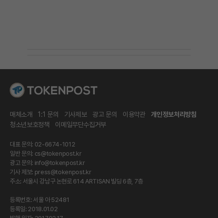
매체소개
1:1 문의
기사제보
광고 문의
이용약관
개인정보처리방침
청소년보호정책
이메일무단수집거부
대표 문의: 02-6674-1012
일반 문의:
cs@tokenpost.kr
광고 문의:
info@tokenpost.kr
기사 제보:
press@tokenpost.kr
주소: 서울시 강남구 논현로 614 ARTISAN 빌딩 6층, 7층
등록번호: 서울 아 52481
등록일: 2018.01.02