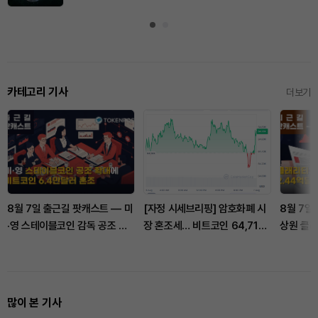
카테고리 기사
더보기
8월 7일 출근길 팟캐스트 — 미
[자정 시세브리핑] 암호화폐 시
8월 7일
·영 스테이블코인 감독 공조 확
장 혼조세… 비트코인 64,713
상원 클래
대, 비트코인 6만4000달러대
달러, 이더리움 1,913달러
비트코인 
혼조
많이 본 기사