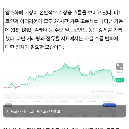
암호화폐 시장이 전반적으로 상승 흐름을 보이고 있다. 비트
Solana (SOL)
₩
108,335
(+1.19%)
코인과 이더리움이 모두 24시간 기준 오름세를 나타낸 가운
TRON (TRX)
₩
464.9
(+0.04%)
데 XRP, BNB, 솔라나 등 주요 알트코인도 동반 강세를 기록
했다. 다만 거래량과 점유율 지표에서는 자금 흐름 변화에
Hyperliquid (HYPE)
₩
76,403
(-0.85%)
대한 점검이 필요한 모습이다.
Dogecoin (DOGE)
₩
98.60
(0.00%)
Bitcoin (BTC)
₩
91,818,842
(+0.57%)
비트코인 시세 그래프 / 코인마켓캡