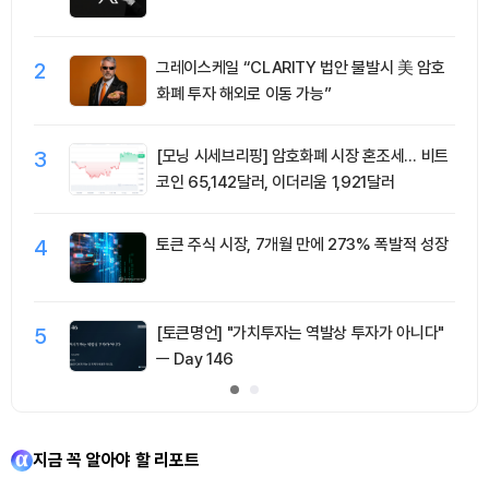
2
그레이스케일 “CLARITY 법안 불발시 美 암호
화폐 투자 해외로 이동 가능”
3
[모닝 시세브리핑] 암호화폐 시장 혼조세… 비트
코인 65,142달러, 이더리움 1,921달러
4
토큰 주식 시장, 7개월 만에 273% 폭발적 성장
5
[토큰명언] "가치투자는 역발상 투자가 아니다"
ㅡ Day 146
지금 꼭 알아야 할 리포트