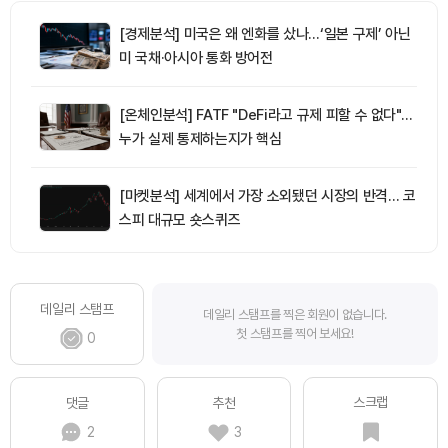
[경제분석] 미국은 왜 엔화를 샀나…‘일본 구제’ 아닌
미 국채·아시아 통화 방어전
[온체인분석] FATF "DeFi라고 규제 피할 수 없다"…
누가 실제 통제하는지가 핵심
[마켓분석] 세계에서 가장 소외됐던 시장의 반격… 코
스피 대규모 숏스퀴즈
데일리 스탬프
데일리 스탬프를 찍은 회원이 없습니다.
첫 스탬프를 찍어 보세요!
0
스크랩
댓글
추천
2
3