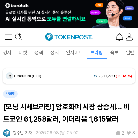
Dogecoin (DOGE)
₩
98.60
(0.00%)
경제
마켓
정책
정치
인사이트
브리핑
속보
일반
Bitcoin (BTC)
₩
91,818,842
(+0.57%)
Ethereum (ETH)
₩
2,711,280
(+0.49%)
Tether USDt (USDT)
₩
1,408
(-0.01%)
브리핑
[모닝 시세브리핑] 암호화폐 시장 상승세… 비
BNB (BNB)
₩
850,096
(+0.16%)
트코인 61,258달러, 이더리움 1,615달러
USDC (USDC)
₩
1,409
(-0.01%)
강수빈 기자
2026.06.08 (월) 05:00
3
2
XRP (XRP)
₩
1,459
(-0.25%)