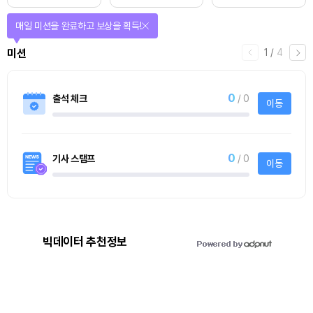
매일 미션을 완료하고 보상을 획득!
1
/
4
미션
0
출석 체크
/ 0
이동
0
기사 스탬프
/ 0
이동
빅데이터 추천정보