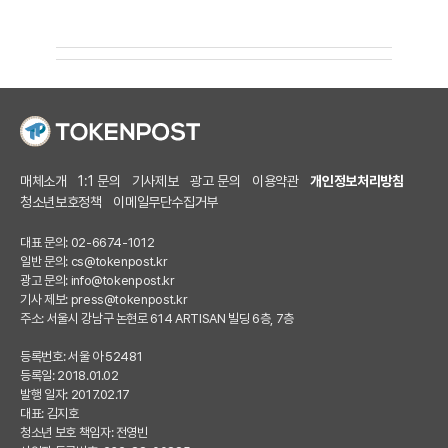
매체소개
1:1 문의
기사제보
광고 문의
이용약관
개인정보처리방침
청소년보호정책
이메일무단수집거부
대표 문의: 02-6674-1012
일반 문의:
cs@tokenpost.kr
광고 문의:
info@tokenpost.kr
기사 제보:
press@tokenpost.kr
주소: 서울시 강남구 논현로 614 ARTISAN 빌딩 6층, 7층
등록번호: 서울 아 52481
등록일: 2018.01.02
발행 일자: 2017.02.17
대표: 김지호
청소년 보호 책임자: 전영빈