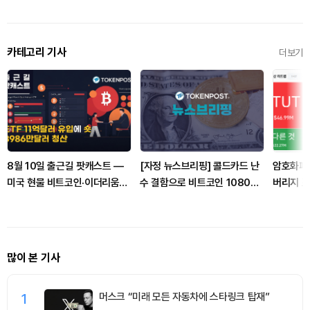
카테고리 기사
더보기
8월 10일 출근길 팟캐스트 —
[자정 뉴스브리핑] 콜드카드 난
암호화폐 
미국 현물 비트코인·이더리움
수 결함으로 비트코인 1080개
버리지 포
ETF 11억달러 유입…알트 강세
탈취 外
러 청산
와 숏 청산 동반
많이 본 기사
1
머스크 “미래 모든 자동차에 스타링크 탑재”