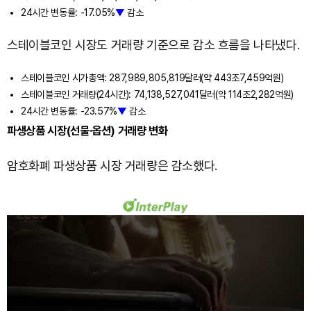
24시간 변동률: -17.05%
▼
감소
스테이블코인 시장도 거래량 기준으로 감소 흐름을 나타냈다.
스테이블코인 시가총액: 287,989,805,819달러(약 443조7,459억원)
스테이블코인 거래량(24시간): 74,138,527,041달러(약 114조2,282억원)
24시간 변동률: -23.57%
▼
감소
파생상품 시장(선물·옵션) 거래량 변화
암호화폐 파생상품 시장 거래량은 감소했다.