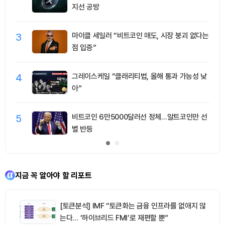
지선 공방
3
마이클 세일러 “비트코인 매도, 시장 붕괴 없다는
점 입증”
4
그레이스케일 “클래리티법, 올해 통과 가능성 낮
아”
5
비트코인 6만5000달러선 정체…알트코인만 선
별 반등
지금 꼭 알아야 할 리포트
[토큰분석] IMF “토큰화는 금융 인프라를 없애지 않
는다… ‘하이브리드 FMI’로 재편할 뿐”