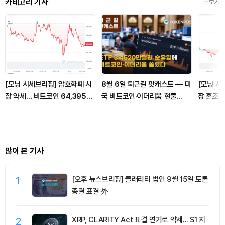
카테고리 기사
더보기
[모닝 시세브리핑] 암호화폐 시
8월 6일 퇴근길 팟캐스트 — 미
[모닝 시
장 약세… 비트코인 64,395달
국 비트코인·이더리움 현물
장 혼조세
러, 이더리움 1,909달러
ETF 3억520만달러 순유입, 대
달러, 이
형자산 쏠림 강화
많이 본 기사
1
[오후 뉴스브리핑] 클래리티 법안 9월 15일 토론
종결 표결 外
2
XRP, CLARITY Act 표결 연기로 약세... $1 지