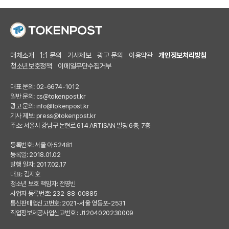
매체소개
1:1 문의
기사제보
광고 문의
이용약관
개인정보처리방침
청소년보호정책
이메일무단수집거부
대표 문의: 02-6674-1012
일반 문의:
cs@tokenpost.kr
광고 문의:
info@tokenpost.kr
기사 제보:
press@tokenpost.kr
주소: 서울시 강남구 논현로 614 ARTISAN 빌딩 6층, 7층
등록번호: 서울 아 52481
등록일: 2018.01.02
발행 일자: 2017.02.17
대표: 김지호
청소년 보호 책임자: 전영빈
사업자 등록번호: 232-88-00885
통신판매업신고번호: 2021-서울 영등포-2531
직업정보제공사업신고번호 : J1204020230009