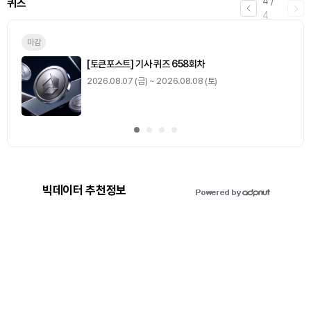
1
/
4
미션
0
출석 체크
/ 0
이동
0
기사 스탬프
/ 0
이동
빅데이터 추천정보