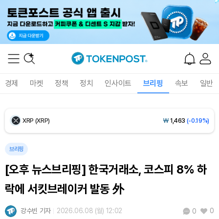
Ethereum (ETH)
₩
2,707,001
(+0.27%)
Tether USDt (USDT)
₩
1,407
(-0.01%)
BNB (BNB)
₩
853,270
(+1.73%)
경제
마켓
정책
정치
인사이트
브리핑
속보
일반
USDC (USDC)
₩
1,408
(0.00%)
XRP (XRP)
₩
1,463
(-0.19%)
Solana (SOL)
₩
107,904
(+1.59%)
브리핑
[오후 뉴스브리핑] 한국거래소, 코스피 8% 하
TRON (TRX)
₩
464.4
(+0.37%)
락에 서킷브레이커 발동 外
Hyperliquid (HYPE)
₩
76,741
(+0.19%)
강수빈 기자
2026.06.08 (월) 12:02
0
0
Dogecoin (DOGE)
₩
99.01
(-0.27%)