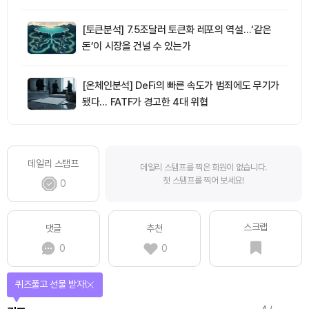
[토큰분석] 7.5조달러 토큰화 레포의 역설…‘같은
돈’이 시장을 건널 수 있는가
[온체인분석] DeFi의 빠른 속도가 범죄에도 무기가
됐다… FATF가 경고한 4대 위협
데일리 스탬프
데일리 스탬프를 찍은 회원이 없습니다.
첫 스탬프를 찍어 보세요!
0
스크랩
댓글
추천
0
0
매일 미션을 완료하고 보상을 획득!