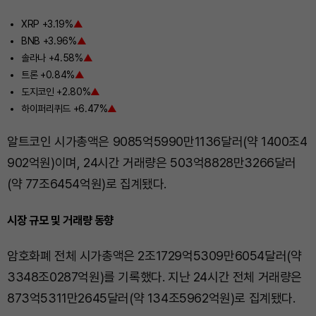
XRP +3.19%
▲
BNB +3.96%
▲
솔라나 +4.58%
▲
트론 +0.84%
▲
도지코인 +2.80%
▲
하이퍼리퀴드 +6.47%
▲
알트코인 시가총액은 9085억5990만1136달러(약 1400조4
902억원)이며, 24시간 거래량은 503억8828만3266달러
(약 77조6454억원)로 집계됐다.
시장 규모 및 거래량 동향
암호화폐 전체 시가총액은 2조1729억5309만6054달러(약
3348조0287억원)를 기록했다. 지난 24시간 전체 거래량은
873억5311만2645달러(약 134조5962억원)로 집계됐다.