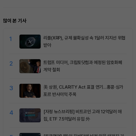
형자산 쏠림 강화
많이 본 기사
1
리플(XRP), 규제 불확실성 속 1달러 지지선 위협
받아
2
트럼프 미디어, 크립토닷컴과 예정된 암호화폐
계약 철회
3
美 상원, CLARITY Act 표결 연기…홍콩·싱가
포르 반사이익 주목
4
[자정 뉴스브리핑] 비트코인 고래 12억달러 매
집, ETF 7.5억달러 유입 外