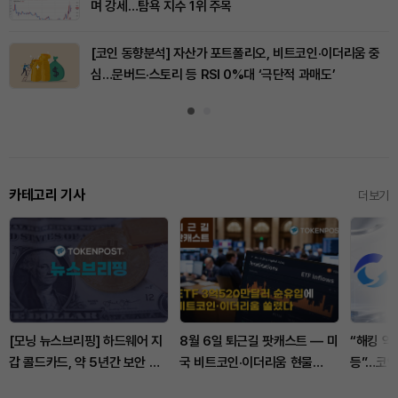
며 강세…탐욕 지수 1위 주목
[코인 동향분석] 자산가 포트폴리오, 비트코인·이더리움 중
심…문버드·스토리 등 RSI 0%대 ‘극단적 과매도’
카테고리 기사
더보기
[모닝 뉴스브리핑] 하드웨어 지
8월 6일 퇴근길 팟캐스트 — 미
“해킹 악
갑 콜드카드, 약 5년간 보안 결
국 비트코인·이더리움 현물
등”…코인
함 드러나 外
ETF 3억520만달러 순유입, 대
세에 경계