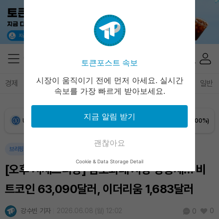
Bitcoin (BTC)
₩
91,386,857
(+0.97%)
Ethereum (ETH)
₩
2,694,990
(+0.63%)
토큰포스트 속보
Tether USDt (USDT)
₩
1,407
(+0.03%)
시장이 움직이기 전에 먼저 아세요. 실시간
경제
마켓
정책
정치
인사이트
브리핑
속보
일반
속보를 가장 빠르게 받아보세요.
BNB (BNB)
₩
831,725
(-0.36%)
지금 알림 받기
USDC (USDC)
₩
1,408
(0.00%)
괜찮아요
XRP (XRP)
₩
1,445
(-1.02%)
브리핑
Cookie & Data Storage Detail
[오후 시세브리핑] 암호화폐 시장 상승세… 비
Solana (SOL)
₩
103,774
(+1.51%)
트코인 63,090달러, 이더리움 1,683달러
TRON (TRX)
₩
461.3
(+0.29%)
강수빈 기자
2026.06.08 (월) 12:02
0
0
Hyperliquid (HYPE)
₩
76,205
(-2.81%)