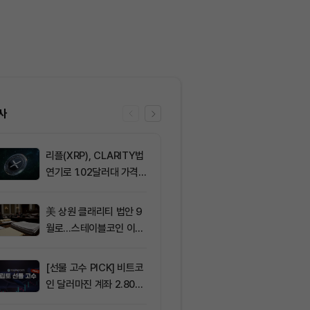
사
리플(XRP), CLARITY법
6
비트코인 바닥론
연기로 1.02달러대 가격
나…주요 분석
방어 중
신호 주목
美 상원 클래리티 법안 9
7
[오후 시세브리
월로…스테이블코인 이자
폐 시장 혼조세
가 최대 쟁점
인 64,883달
움 1,912달러
[선물 고수 PICK] 비트코
8
[DEX 리포트]
인 달러마진 계좌 2.80%
량 113억1000
p 감소...코인마진 포지션
등 1위는 '맨서'