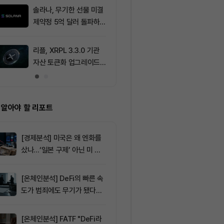
2.05%p 축소
솔라나, 무기한 선물 미결
9
[이더 옵션 데
제약정 5억 달러 돌파하
제약정 43억3
며 네트워크 업그레이드
러…1950달러
효과 본격화
래량 선두
리플, XRPL 3.3.0 기관
10
브라질, 1만달
자산 토큰화 업그레이드
부 암호화폐 송
추진…XRP 가격 1.03달
4시간 지연
러 지지
 알아야 할 리포트
[경제분석] 미국은 왜 엔화를
샀나…‘일본 구제’ 아닌 미 국
채·아시아 통화 방어전
[온체인분석] DeFi의 빠른 속
도가 범죄에도 무기가 됐다…
FATF가 경고한 4대 위협
[온체인분석] FATF "DeFi라