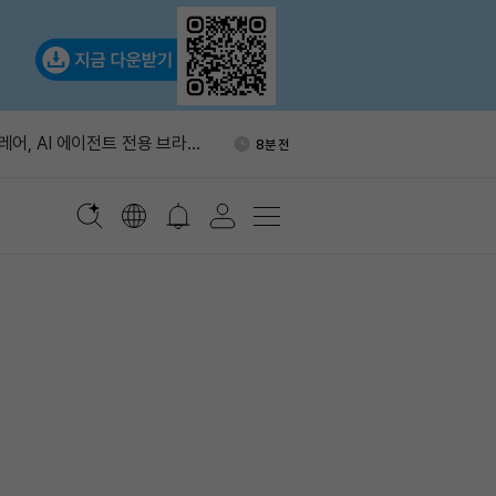
제 서버 취약점에 자금 탈
34분 전
 업데이트 권고
어, AI 에이전트 전용 브라우
8분 전
프 출시
6만5400달러 두 차례 막혀…
13분 전
주문 쌓였다
만달러 초과 암호화폐 해외송금
32분 전
간 지연
C 털린 탈중앙 거래소 아토믹,
33분 전
취약점에 뚫렸다
제 서버 취약점에 자금 탈
34분 전
 업데이트 권고
어, AI 에이전트 전용 브라우
8분 전
프 출시