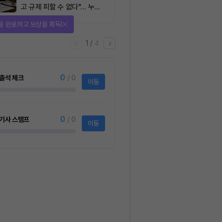
고 규제 피할 수 없다"… 누가
실제 통제하는지가 핵심
을 완료하고 보상을 획득!
1
/
4
0
출석 체크
/ 0
이동
0
기사 스탬프
/ 0
이동