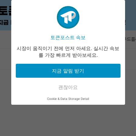
비트코인 결
취…2.4.2
토큰포스트 속보
속보
클라우드플레
저 카이트서
시장이 움직이기 전에 먼저 아세요. 실시간 속보
비트코인, 
를 가장 빠르게 받아보세요.
마켓정보
라운지
커뮤니티
서비스
매수·매도 
브라질, 1
지금 알림 받기
최대 24시
3만 USD
서명 재생 
괜찮아요
비트코인 결
Cookie & Data Storage Detail
취…2.4.2
클라우드플레
저 카이트서