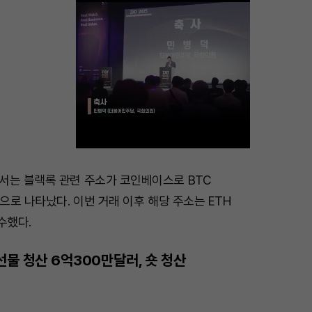
서는 블랙록 관련 주소가 코인베이스로 BTC
M
것으로 나타났다. 이번 거래 이후 해당 주소는 ETH
u
수했다.
t
e
선물 청산 6억300만달러, 숏 청산