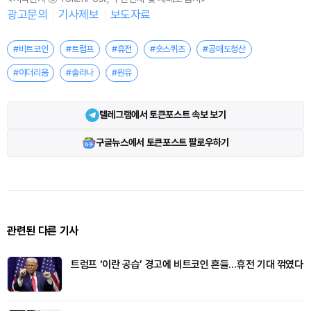
광고문의
기사제보
보도자료
#비트코인
#트럼프
#휴전
#숏스퀴즈
#공매도청산
#이더리움
#솔라나
#원유
텔레그램에서 토큰포스트 속보 보기
구글뉴스에서 토큰포스트 팔로우하기
관련된 다른 기사
트럼프 ‘이란 공습’ 경고에 비트코인 흔들…휴전 기대 꺾였다