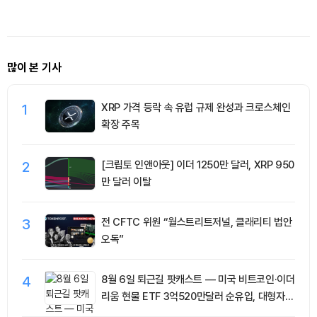
서클 승부처는 ‘규모·유동성·다
래량 42
변화’
소
많이 본 기사
1
XRP 가격 등락 속 유럽 규제 완성과 크로스체인
확장 주목
2
[크립토 인앤아웃] 이더 1250만 달러, XRP 950
만 달러 이탈
3
전 CFTC 위원 “월스트리트저널, 클래리티 법안
오독”
4
8월 6일 퇴근길 팟캐스트 — 미국 비트코인·이더
리움 현물 ETF 3억520만달러 순유입, 대형자산
쏠림 강화