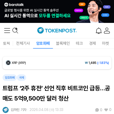
Ethereum (ETH)
₩
2,716,462
(+1.59%)
Tether USDt (USDT)
₩
1,421
(-0.01%)
BNB (BNB)
₩
841,550
(-1.50%)
토픽
전체기사
암호화폐
블록체인
테크
경제
마켓
USDC (USDC)
₩
1,422
(0.00%)
XRP (XRP)
₩
1,485
(-1.83%)
Solana (SOL)
₩
104,009
(-1.34%)
암호화폐
국제
트럼프 ‘2주 휴전’ 선언 직후 비트코인 급등…공
TRON (TRX)
₩
465.5
(-0.06%)
매도 5억9,500만 달러 청산
Hyperliquid (HYPE)
₩
78,972
(-3.67%)
김하린 기자
2026.04.08 (수) 13:33
0
0
Dogecoin (DOGE)
₩
98.12
(-1.27%)