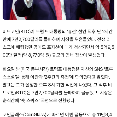
비트코인(BTC)이 트럼프 대통령의 ‘휴전’ 선언 직후 단 2시간
만에 7만2,700달러를 돌파하며 시장을 뒤흔들었다. 전쟁 리
스크에 베팅했던 공매도 포지션이 대거 청산되면서 약 5억9,5
00만 달러(약 8,770억 원) 규모의 연쇄 청산이 발생했다.
화요일 밤(미국 동부시간) 트럼프 대통령은 자신의 SNS ‘트루
스소셜’을 통해 이란과 ‘2주간의 휴전’에 합의했다고 밝혔다.
발표는 그가 설정한 오후 8시 기한 직전에 나왔다. 그 직후 비
트코인(BTC)은 7만2,700달러를 돌파하며 급등했고, 시장은
순식간에 ‘숏 스퀴즈’ 국면으로 전환됐다.
코인글래스(CoinGlass)에 따르면 이번 급등으로 총 11만8,4