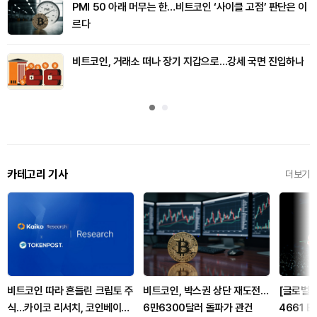
PMI 50 아래 머무는 한…비트코인 ‘사이클 고점’ 판단은 이
르다
비트코인, 거래소 떠나 장기 지갑으로…강세 국면 진입하나
카테고리 기사
더보기
비트코인 따라 흔들린 크립토 주
비트코인, 박스권 상단 재도전…
[글로벌 
식…카이코 리서치, 코인베이스·
6만6300달러 돌파가 관건
4661 B