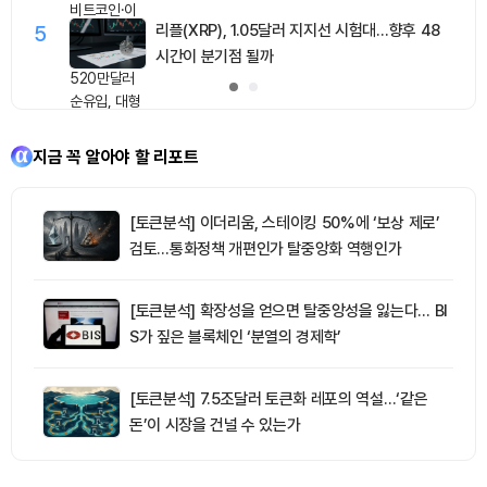
5
리플(XRP), 1.05달러 지지선 시험대…향후 48
시간이 분기점 될까
지금 꼭 알아야 할 리포트
[토큰분석] 이더리움, 스테이킹 50%에 ‘보상 제로’
검토…통화정책 개편인가 탈중앙화 역행인가
[토큰분석] 확장성을 얻으면 탈중앙성을 잃는다… BI
S가 짚은 블록체인 ‘분열의 경제학’
[토큰분석] 7.5조달러 토큰화 레포의 역설…‘같은
돈’이 시장을 건널 수 있는가