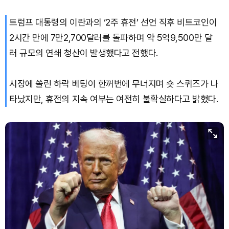
트럼프 대통령의 이란과의 ‘2주 휴전’ 선언 직후 비트코인이
Bitcoin (BTC)
₩
91,921,254
(+0.14%)
2시간 만에 7만2,700달러를 돌파하며 약 5억9,500만 달
러 규모의 연쇄 청산이 발생했다고 전했다.
시장에 쏠린 하락 베팅이 한꺼번에 무너지며 숏 스퀴즈가 나
타났지만, 휴전의 지속 여부는 여전히 불확실하다고 밝혔다.