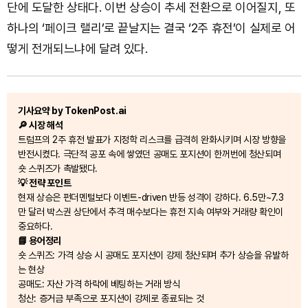
단에 도달한 상태다. 이번 상승이 추세 전환으로 이어질지, 또
하나의 ‘페이크 랠리’로 끝날지는 결국 ‘2주 휴전’이 실제로 어
떻게 전개되느냐에 달려 있다.
기사요약 by TokenPost.ai
🔎 시장 해석
트럼프의 2주 휴전 발표가 지정학 리스크를 급격히 완화시키며 시장 방향을
반전시켰다. 극단적 공포 속에 쌓였던 공매도 포지션이 한꺼번에 청산되며
숏 스퀴즈가 촉발됐다.
💡 전략 포인트
현재 상승은 펀더멘털보다 이벤트-driven 반등 성격이 강하다. 6.5만~7.3
만 달러 박스권 상단에서 추격 매수보다는 휴전 지속 여부와 거래량 확인이
중요하다.
📘 용어정리
숏 스퀴즈: 가격 상승 시 공매도 포지션이 강제 청산되며 추가 상승을 유발하
는 현상
공매도: 자산 가격 하락에 베팅하는 거래 방식
청산: 증거금 부족으로 포지션이 강제로 종료되는 것