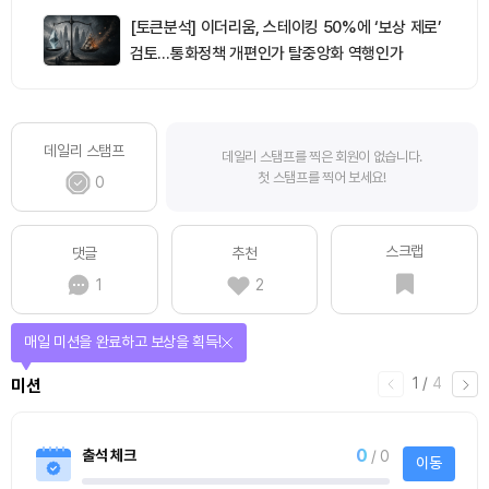
[토큰분석] 이더리움, 스테이킹 50%에 ‘보상 제로’
검토…통화정책 개편인가 탈중앙화 역행인가
데일리 스탬프
데일리 스탬프를 찍은 회원이 없습니다.
첫 스탬프를 찍어 보세요!
0
스크랩
댓글
추천
1
2
매일 미션을 완료하고 보상을 획득!
1
/
4
미션
0
출석 체크
/ 0
이동