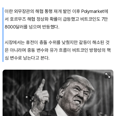
이란 외무장관의 해협 통행 재개 발언 이후 Polymarket에
XRP (XRP)
₩
1,451
(-3.12%)
서 호르무즈 해협 정상화 확률이 급등했고 비트코인도 7만
Solana (SOL)
₩
103,509
(-2.09%)
8000달러를 넘으며 반등했다.
TRON (TRX)
₩
466.6
(+0.42%)
시장에서는 휴전이 충돌 수위를 낮췄지만 갈등이 해소된 것
은 아니라며 중동 변수와 유가 흐름이 비트코인 방향성의 핵
Hyperliquid (HYPE)
₩
78,906
(-2.09%)
심 변수로 남는다고 본다.
Dogecoin (DOGE)
₩
98.34
(-1.42%)