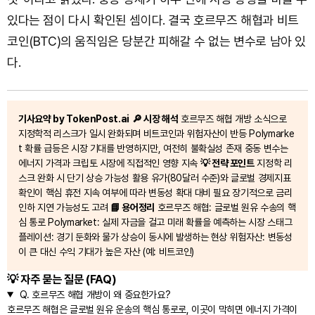
있다는 점이 다시 확인된 셈이다. 결국 호르무즈 해협과 비트
코인(BTC)의 움직임은 당분간 피해갈 수 없는 변수로 남아 있
다.
기사요약 by TokenPost.ai
🔎 시장 해석
호르무즈 해협 개방 소식으로
지정학적 리스크가 일시 완화되며 비트코인과 위험자산이 반등 Polymarke
t 확률 급등은 시장 기대를 반영하지만, 여전히 불확실성 존재 중동 변수는
에너지 가격과 크립토 시장에 직접적인 영향 지속
💡 전략 포인트
지정학 리
스크 완화 시 단기 상승 가능성 활용 유가(80달러 수준)와 글로벌 경제지표
확인이 핵심 휴전 지속 여부에 따라 변동성 확대 대비 필요 장기적으로 금리
인하 지연 가능성도 고려
📘 용어정리
호르무즈 해협: 글로벌 원유 수송의 핵
심 통로 Polymarket: 실제 자금을 걸고 미래 확률을 예측하는 시장 스태그
플레이션: 경기 둔화와 물가 상승이 동시에 발생하는 현상 위험자산: 변동성
이 큰 대신 수익 기대가 높은 자산 (예: 비트코인)
💡 자주 묻는 질문 (FAQ)
Q.
호르무즈 해협 개방이 왜 중요한가요?
호르무즈 해협은 글로벌 원유 운송의 핵심 통로로, 이곳이 막히면 에너지 가격이