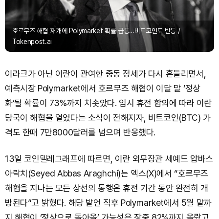
호르무즈 해협 재개에 Polymarket 확률 급등…비트코인도 반등 /
Tokenpost.ai
이라크가 아닌 이란이 관여한 중동 정세가 다시 흔들리면서,
예측시장 Polymarket에서 호르무즈 해협이 이달 말 ‘정상
화’될 확률이 73%까지 치솟았다. 임시 휴전 합의에 따라 이란
당국이 해협을 열었다는 소식이 전해지자, 비트코인(BTC) 가
격도 한때 7만8000달러를 넘으며 반응했다.
13일 코인텔레그래프에 따르면, 이란 외무장관 세예드 압바스
아락치(Seyed Abbas Araghchi)는 엑스(X)에서 “호르무즈
해협을 지나는 모든 상선의 통행은 휴전 기간 동안 완전히 개
방된다”고 밝혔다. 해당 발언 직후 Polymarket에서 5월 말까
지 해협이 ‘정상으로 돌아올’ 가능성은 장중 82%까지 올랐고,