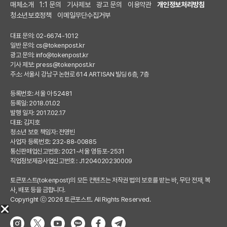
매체소개
1:1 문의
기사제보
광고 문의
이용약관
개인정보처리방침
청소년보호정책
이메일무단수집거부
대표 문의: 02-6674-1012
일반 문의:
cs@tokenpost.kr
광고 문의:
info@tokenpost.kr
기사 제보:
press@tokenpost.kr
주소: 서울시 강남구 논현로 614 ARTISAN 빌딩 6층, 7층
등록번호: 서울 아 52481
등록일: 2018.01.02
발행 일자: 2017.02.17
대표: 김지호
청소년 보호 책임자: 전영빈
사업자 등록번호: 232-88-00885
통신판매업신고번호: 2021-서울 영등포-2531
직업정보제공사업신고번호 : J1204020230009
토큰포스트(tokenpost)의 모든 컨텐츠는 저작권 법의 보호를 받는 바, 무단 전재, 복
사, 배포 등을 금합니다.
Copyright ⓒ 2026 토큰포스트. All Rights Reserved.