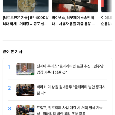
[비트코인은 지금] 6만4000달
바이낸스, 레닷페이 소송전 확
이더리움 
러대 약세…거래량↓·공포 심리
대… 사용자 유출·자금 유용 쟁
순유입세.
지속
점
유치
많이 본 기사
1
신시아 루미스 "클래리티법 표결 추진…민주당
입장 기록에 남길 것"
2
바라소 미 상원 원내총무 "클래리티 법안 통과시
킬 때"
3
트럼프, 암호화폐 사업 매각 시 거액 절세 가능
성...클래리티 법안 윤리 조항 주목