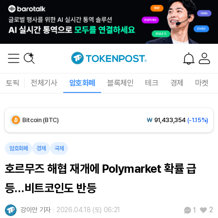
토픽
전체기사
암호화폐
블록체인
테크
경제
마켓
Bitcoin (BTC)
₩
91,433,354
(-1.15%)
Ethereum (ETH)
₩
2,701,106
(-1.07%)
암호화폐
경제
국제
호르무즈 해협 재개에 Polymarket 확률 급
Tether USDt (USDT)
₩
1,424
(0.00%)
등…비트코인도 반등
BNB (BNB)
₩
835,782
(-1.67%)
강이안 기자
2026.04.18 (토) 06:21
2
1
USDC (USDC)
₩
1,425
(-0.02%)