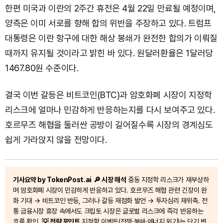
한편 미국과 이란의 2주간 휴전은 4월 22일 만료될 예정이며,
양측은 이미 서로를 향해 합의 위반을 주장하고 있다. 트럼프
대통령은 이란 항구에 대한 해상 봉쇄가 완전한 합의가 이뤄질
때까지 유지될 것이라고 밝힌 바 있다. 원달러환율은 1달러당
1467.80원 수준이다.
결국 이번 갈등은 비트코인(BTC)과 암호화폐 시장이 지정학
리스크에 얼마나 민감하게 반응하는지를 다시 보여주고 있다.
호르무즈 해협을 둘러싼 공방이 길어질수록 시장의 경계심도
쉽게 가라앉지 않을 전망이다.
기사요약 by TokenPost.ai
🔎 시장 해석
중동 지정학 리스크가 재부상하
며 암호화폐 시장이 민감하게 반응하고 있다. 호르무즈 해협 관련 긴장이 완
화 기대 → 비트코인 반등, 그러나 갈등 재점화 발언 → 투자심리 재위축. 전
통 금융시장 휴장 속에서도 크립토 시장은 글로벌 리스크에 즉각 반응하는
흐름 확인.
💡 전략 포인트
지정학 이벤트(전쟁·봉쇄·에너지 위기)는 단기 변