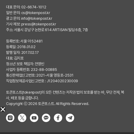
대표 문의: 02-6674-1012
일반 문의:
cs@tokenpost.kr
광고 문의:
info@tokenpost.kr
기사 제보:
press@tokenpost.kr
주소: 서울시 강남구 논현로 614 ARTISAN 빌딩 6층, 7층
등록번호: 서울 아 52481
등록일: 2018.01.02
발행 일자: 2017.02.17
대표: 김지호
청소년 보호 책임자: 전영빈
사업자 등록번호: 232-88-00885
통신판매업신고번호: 2021-서울 영등포-2531
직업정보제공사업신고번호 : J1204020230009
토큰포스트(tokenpost)의 모든 컨텐츠는 저작권 법의 보호를 받는 바, 무단 전재, 복
사, 배포 등을 금합니다.
Copyright ⓒ 2026 토큰포스트. All Rights Reserved.