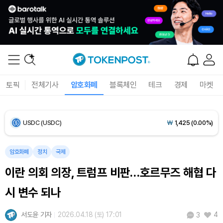
Bitcoin (BTC)
₩
91,622,403
(-0.39%)
Ethereum (ETH)
₩
2,709,306
(-0.30%)
Tether USDt (USDT)
₩
1,424
(+0.02%)
토픽
전체기사
암호화폐
블록체인
테크
경제
마켓
BNB (BNB)
₩
844,946
(-0.32%)
USDC (USDC)
₩
1,425
(0.00%)
XRP (XRP)
₩
1,477
(-2.25%)
암호화폐
정치
국제
이란 의회 의장, 트럼프 비판…호르무즈 해협 다
Solana (SOL)
₩
103,482
(-1.85%)
시 변수 되나
TRON (TRX)
₩
465.6
(-0.40%)
서도윤 기자
2026.04.18 (토) 17:01
4
3
Hyperliquid (HYPE)
₩
79,372
(-1.91%)