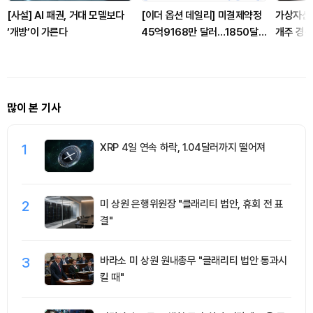
[사설] AI 패권, 거대 모델보다
[이더 옵션 데일리] 미결제약정
가상자산 
‘개방’이 가른다
45억9168만 달러…1850달
개주 경선
러 풋옵션 거래량 1위
많이 본 기사
1
XRP 4일 연속 하락, 1.04달러까지 떨어져
2
미 상원 은행위원장 "클래리티 법안, 휴회 전 표
결"
3
바라소 미 상원 원내총무 "클래리티 법안 통과시
킬 때"