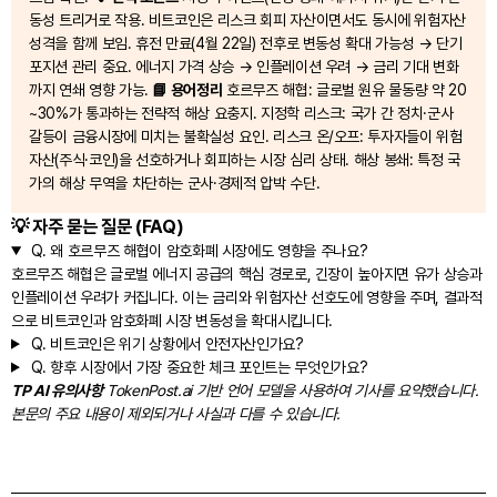
동성 트리거로 작용. 비트코인은 리스크 회피 자산이면서도 동시에 위험자산
성격을 함께 보임. 휴전 만료(4월 22일) 전후로 변동성 확대 가능성 → 단기
포지션 관리 중요. 에너지 가격 상승 → 인플레이션 우려 → 금리 기대 변화
까지 연쇄 영향 가능.
📘 용어정리
호르무즈 해협: 글로벌 원유 물동량 약 20
~30%가 통과하는 전략적 해상 요충지. 지정학 리스크: 국가 간 정치·군사
갈등이 금융시장에 미치는 불확실성 요인. 리스크 온/오프: 투자자들이 위험
자산(주식·코인)을 선호하거나 회피하는 시장 심리 상태. 해상 봉쇄: 특정 국
가의 해상 무역을 차단하는 군사·경제적 압박 수단.
💡 자주 묻는 질문 (FAQ)
Q.
왜 호르무즈 해협이 암호화폐 시장에도 영향을 주나요?
호르무즈 해협은 글로벌 에너지 공급의 핵심 경로로, 긴장이 높아지면 유가 상승과
인플레이션 우려가 커집니다. 이는 금리와 위험자산 선호도에 영향을 주며, 결과적
으로 비트코인과 암호화폐 시장 변동성을 확대시킵니다.
Q.
비트코인은 위기 상황에서 안전자산인가요?
Q.
향후 시장에서 가장 중요한 체크 포인트는 무엇인가요?
TP AI 유의사항
TokenPost.ai 기반 언어 모델을 사용하여 기사를 요약했습니다.
본문의 주요 내용이 제외되거나 사실과 다를 수 있습니다.