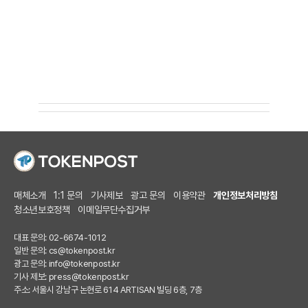
매체소개
1:1 문의
기사제보
광고 문의
이용약관
개인정보처리방침
청소년보호정책
이메일무단수집거부
대표 문의: 02-6674-1012
일반 문의:
cs@tokenpost.kr
광고 문의:
info@tokenpost.kr
기사 제보:
press@tokenpost.kr
주소: 서울시 강남구 논현로 614 ARTISAN 빌딩 6층, 7층