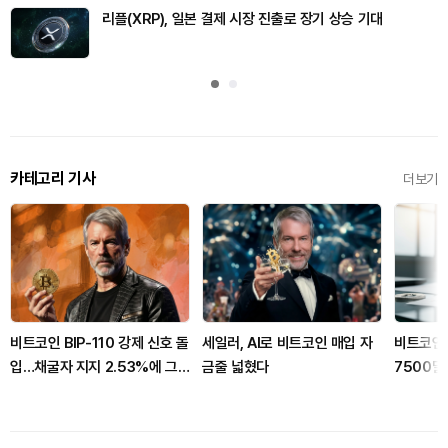
리플(XRP), 일본 결제 시장 진출로 장기 상승 기대
카테고리 기사
더보기
비트코인 BIP-110 강제 신호 돌
세일러, AI로 비트코인 매입 자
비트코인,
입…채굴자 지지 2.53%에 그
금줄 넓혔다
7500달
쳐