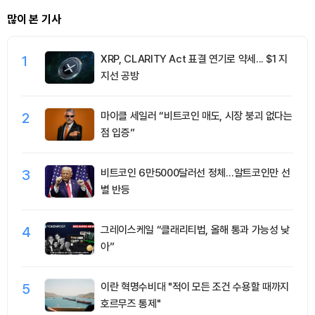
많이 본 기사
1
XRP, CLARITY Act 표결 연기로 약세... $1 지
지선 공방
2
마이클 세일러 “비트코인 매도, 시장 붕괴 없다는
점 입증”
3
비트코인 6만5000달러선 정체…알트코인만 선
별 반등
4
그레이스케일 “클래리티법, 올해 통과 가능성 낮
아”
5
이란 혁명수비대 "적이 모든 조건 수용할 때까지
호르무즈 통제"