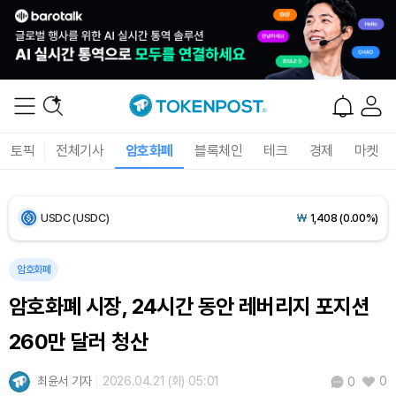
Bitcoin (BTC)
₩
91,771,439
(+0.21%)
Ethereum (ETH)
₩
2,710,499
(+0.16%)
Tether USDt (USDT)
₩
1,407
(-0.01%)
토픽
전체기사
암호화폐
블록체인
테크
경제
마켓
BNB (BNB)
₩
856,241
(+0.59%)
USDC (USDC)
₩
1,408
(0.00%)
XRP (XRP)
₩
1,466
(-0.24%)
암호화폐
암호화폐 시장, 24시간 동안 레버리지 포지션
Solana (SOL)
₩
108,211
(+0.33%)
260만 달러 청산
TRON (TRX)
₩
464.4
(+0.38%)
최윤서 기자
2026.04.21 (화) 05:01
0
0
Hyperliquid (HYPE)
₩
76,944
(-0.14%)