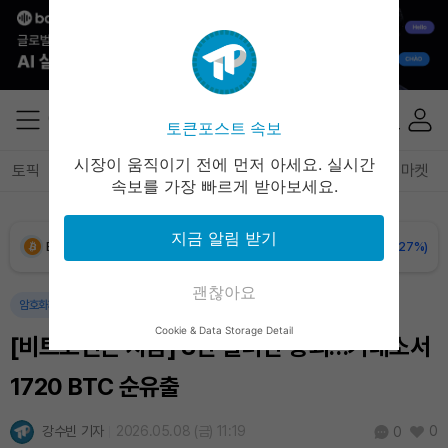
Solana (SOL)
₩
106,894
(+1.85%)
TRON (TRX)
₩
464.5
(+0.74%)
토큰포스트 속보
Hyperliquid (HYPE)
₩
76,930
(+0.41%)
시장이 움직이기 전에 먼저 아세요. 실시간
토픽
전체기사
암호화폐
블록체인
테크
경제
마켓
속보를 가장 빠르게 받아보세요.
Dogecoin (DOGE)
₩
98.40
(-0.35%)
지금 알림 받기
Bitcoin (BTC)
₩
91,185,890
(-0.27%)
괜찮아요
암호화폐
Cookie & Data Storage Detail
[비트코인은 지금] 8만 달러선 붕괴…거래소서
1720 BTC 순유출
강수빈 기자
2026.05.08 (금) 11:19
0
0