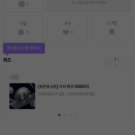
첫 스탬프를 찍어 보세요!
0
스크랩
댓글
추천
0
0
매일 미션을 완료하고 보상을 획득!
1
/
4
미션
0
출석 체크
/ 0
이동
0
기사 스탬프
/ 0
이동