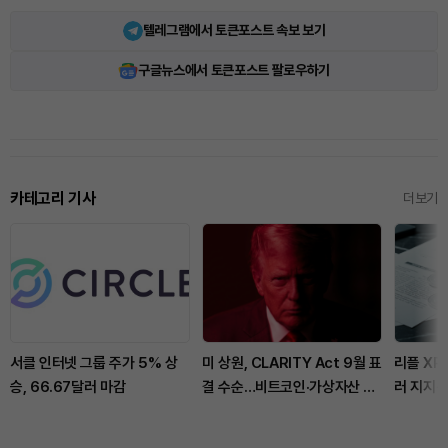
텔레그램에서 토큰포스트 속보 보기
구글뉴스에서 토큰포스트 팔로우하기
카테고리 기사
더보기
서클 인터넷 그룹 주가 5% 상
미 상원, CLARITY Act 9월 표
리플 XRP
승, 66.67달러 마감
결 수순…비트코인·가상자산 규
러 지지선
제 분수령