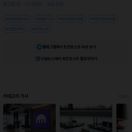
광고문의
기사제보
보도자료
#자금흐름24시
#WBETH
#이더리움순유출
#비트코인순유출
#크립토미터
#토큰포스트
텔레그램에서 토큰포스트 속보 보기
구글뉴스에서 토큰포스트 팔로우하기
카테고리 기사
더보기