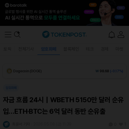
XRP (XRP)
₩
1,456
(-0.21%)
Solana (SOL)
₩
108,414
(+0.59%)
TRON (TRX)
₩
467.0
(+0.50%)
토픽
전체기사
암호화폐
블록체인
테크
경제
마켓
Hyperliquid (HYPE)
₩
77,693
(+1.58%)
Dogecoin (DOGE)
₩
98.68
(-0.17%)
Bitcoin (BTC)
₩
91,688,622
(+0.24%)
암호화폐
자금 흐름 24시｜WBETH 5150만 달러 순유
입…ETH·BTC는 6억 달러 동반 순유출
최윤서 기자
2026.05.08 (금) 11:39
1
0