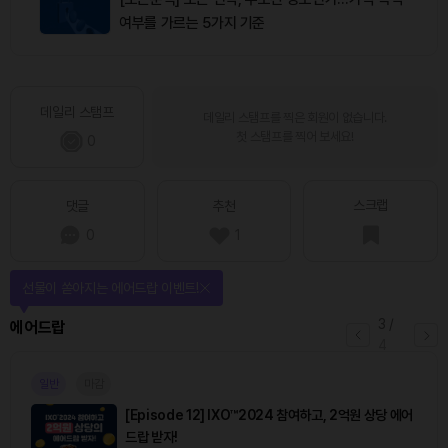
여부를 가르는 5가지 기준
데일리 스탬프
데일리 스탬프를 찍은 회원이 없습니다.
첫 스탬프를 찍어 보세요!
0
스크랩
댓글
추천
0
1
선물이 쏟아지는 에어드랍 이벤트!
3
/
에어드랍
4
일반
마감
[Episode 12] IXO™2024 참여하고, 2억원 상당 에어
드랍 받자!