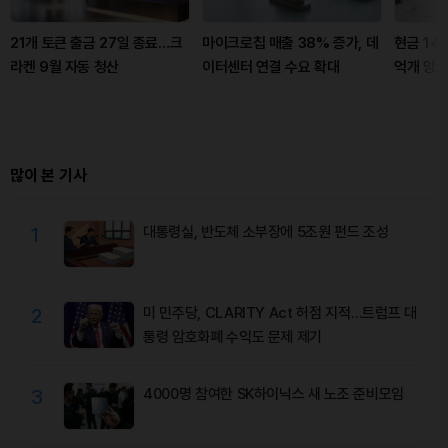
21개 토큰 출금 27일 종료…크
마이크로칩 매출 38% 증가, 데
현금 148
라켄 9월 자동 청산
이터센터 연결 수요 확대
억개 양도
많이 본 기사
1
대통령실, 반도체 소부장에 5조원 펀드 조성
2
미 민주당, CLARITY Act 허점 지적…트럼프 대
통령 암호화폐 수익도 문제 제기
3
4000명 참여한 SK하이닉스 새 노조 준비모임