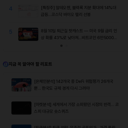
4
[특징주] 알테오젠, 블랙록 지분 확대에 14%대
급등…코스닥 바이오 랠리 선봉
5
8월 10일 퇴근길 팟캐스트 — 미국 9월 금리 인
상 확률 43%로 낮아져…비트코인 6만5000달
러 유지
지금 꼭 알아야 할 리포트
[온체인분석] 142개국 중 DeFi 위험평가 26개국
뿐… 한국도 규제 경계 다시 그려야
[마켓분석] 세계에서 가장 소외됐던 시장의 반격… 코
스피 대규모 숏스퀴즈
[토큰분석] 토큰 언락, 무조건 공포인가…가격 폭락