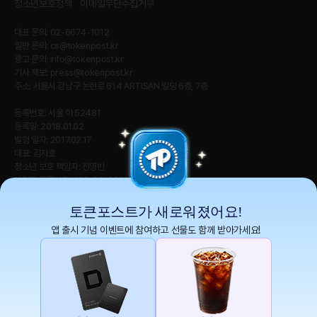
청소년보호정책
이메일무단수집거부
대표 문의: 02-6674-1012
일반 문의:
cs@tokenpost.kr
광고 문의:
info@tokenpost.kr
기사 제보:
press@tokenpost.kr
주소: 서울시 강남구 논현로 614 ARTISAN 빌딩 6층, 7층
등록번호: 서울 아 52481
등록일: 2018.01.02
발행 일자: 2017.02.17
대표: 김지호
청소년 보호 책임자: 전영빈
사업자 등록번호: 232-88-00885
통신판매업신고번호: 2021-서울 영등포-2531
직업정보제공사업신고번호 : J1204020230009
토큰포스트가 새로워졌어요!
앱 출시 기념 이벤트에 참여하고 선물도 함께 받아가세요!
토큰포스트(tokenpost)의 모든 컨텐츠는 저작권 법의 보호를 받는 바, 무단 전재, 복
사, 배포 등을 금합니다.
Copyright ⓒ 2026 토큰포스트. All Rights Reserved.