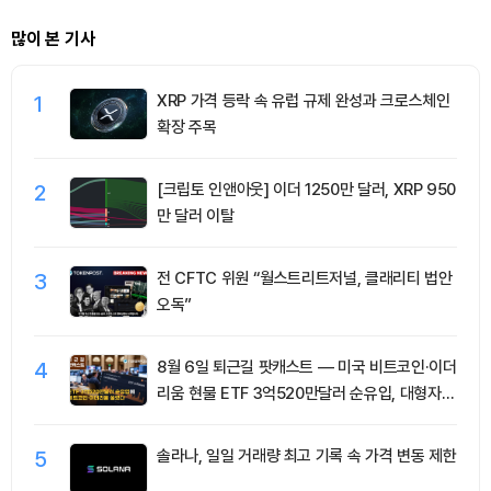
많이 본 기사
1
XRP 가격 등락 속 유럽 규제 완성과 크로스체인
확장 주목
2
[크립토 인앤아웃] 이더 1250만 달러, XRP 950
만 달러 이탈
3
전 CFTC 위원 “월스트리트저널, 클래리티 법안
오독”
4
8월 6일 퇴근길 팟캐스트 — 미국 비트코인·이더
리움 현물 ETF 3억520만달러 순유입, 대형자산
쏠림 강화
5
솔라나, 일일 거래량 최고 기록 속 가격 변동 제한