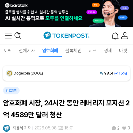
Solana (SOL)
₩
104,330
(-1.16%)
TRON (TRX)
₩
464.9
(-0.25%)
Hyperliquid (HYPE)
₩
79,959
(-2.21%)
토픽
전체기사
암호화폐
블록체인
테크
경제
마켓
Dogecoin (DOGE)
₩
98.51
(-1.15%)
Bitcoin (BTC)
₩
91,999,696
(+0.16%)
암호화폐
암호화폐 시장, 24시간 동안 레버리지 포지션 2
억 4589만 달러 청산
최윤서 기자
2026.05.08 (금) 16:01
3
2