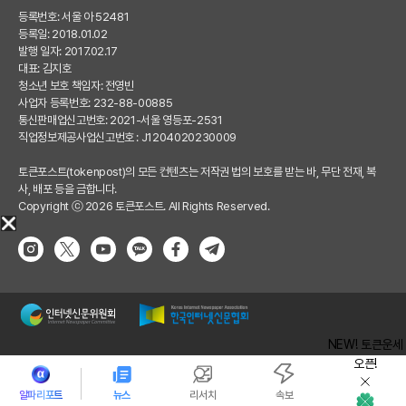
등록번호: 서울 아 52481
등록일: 2018.01.02
발행 일자: 2017.02.17
대표: 김지호
청소년 보호 책임자: 전영빈
사업자 등록번호: 232-88-00885
통신판매업신고번호: 2021-서울 영등포-2531
직업정보제공사업신고번호 : J1204020230009
토큰포스트(tokenpost)의 모든 컨텐츠는 저작권 법의 보호를 받는 바, 무단 전재, 복
사, 배포 등을 금합니다.
Copyright ⓒ 2026 토큰포스트. All Rights Reserved.
NEW! 토큰운세
오픈!
알파리포트
뉴스
리서치
속보