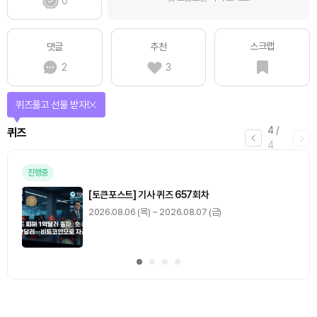
0
스크랩
댓글
추천
2
3
퀴즈풀고 선물 받자!
4
/
퀴즈
4
진행중
[토큰포스트] 기사 퀴즈 657회차
2026.08.06 (목) ~ 2026.08.07 (금)