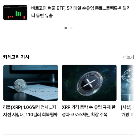
비트코인 현물 ETF, 5거래일 순유입 종료...블랙록·피델리
티 동반 유출
카테고리 기사
더보기
리플(XRP) 1.06달러 정체…지
XRP 가격 등락 속 유럽 규제 완
[사설] A
지선 시험대, 1.10달러 회복될까
성과 크로스체인 확장 주목
‘개방’이