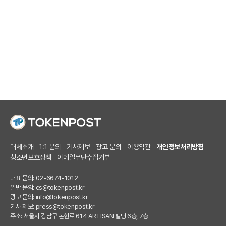
매체소개
1:1 문의
기사제보
광고 문의
이용약관
개인정보처리방침
청소년보호정책
이메일무단수집거부
대표 문의: 02-6674-1012
일반 문의:
cs@tokenpost.kr
광고 문의:
info@tokenpost.kr
기사 제보:
press@tokenpost.kr
주소: 서울시 강남구 논현로 614 ARTISAN 빌딩 6층, 7층