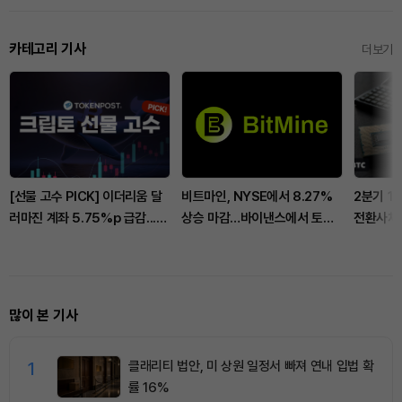
카테고리 기사
더보기
[선물 고수 PICK] 이더리움 달
비트마인, NYSE에서 8.27%
2분기 12
러마진 계좌 5.75%p 급감...비
상승 마감…바이낸스에서 토큰
전환사채
트코인 코인마진 포지션도
화 주식 담보 추가
2.92%p 하락
많이 본 기사
1
클래리티 법안, 미 상원 일정서 빠져 연내 입법 확
률 16%