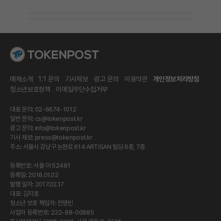
매체소개
1:1 문의
기사제보
광고 문의
이용약관
개인정보처리방침
청소년보호정책
이메일무단수집거부
대표 문의: 02-6674-1012
일반 문의:
cs@tokenpost.kr
광고 문의:
info@tokenpost.kr
기사 제보:
press@tokenpost.kr
주소: 서울시 강남구 논현로 614 ARTISAN 빌딩 6층, 7층
등록번호: 서울 아 52481
등록일: 2018.01.02
발행 일자: 2017.02.17
대표: 김지호
청소년 보호 책임자: 전영빈
사업자 등록번호: 232-88-00885