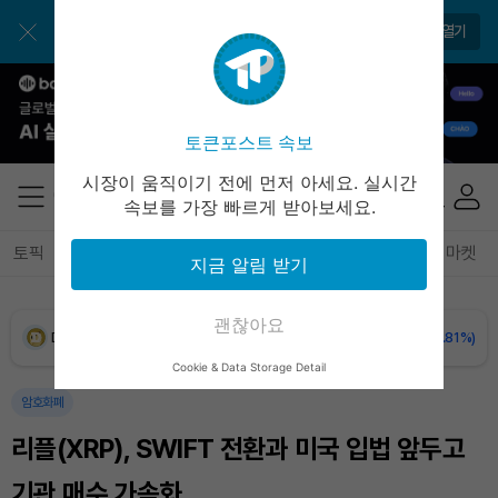
USDC (USDC)
₩
1,422
(0.00%)
앱으로 더 간편하게 이용해보세요
앱 열기
XRP (XRP)
₩
1,491
(-2.31%)
Solana (SOL)
₩
104,543
(-0.85%)
토큰포스트 속보
TRON (TRX)
₩
466.8
(+0.47%)
시장이 움직이기 전에 먼저 아세요. 실시간
속보를 가장 빠르게 받아보세요.
Hyperliquid (HYPE)
₩
80,131
(+0.79%)
토픽
전체기사
암호화폐
블록체인
테크
경제
마켓
지금 알림 받기
Dogecoin (DOGE)
₩
99.07
(-0.81%)
괜찮아요
Bitcoin (BTC)
₩
91,731,663
(+0.18%)
Cookie & Data Storage Detail
암호화폐
리플(XRP), SWIFT 전환과 미국 입법 앞두고
기관 매수 가속화