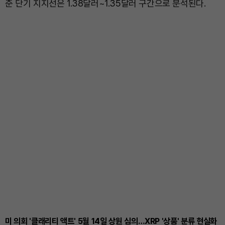
준 단기 지지선은 1.38달러~1.35달러 구간으로 분석된다.
미 의회 '클래리티 액트' 5월 14일 상원 심의…XRP '상품' 분류 현실화