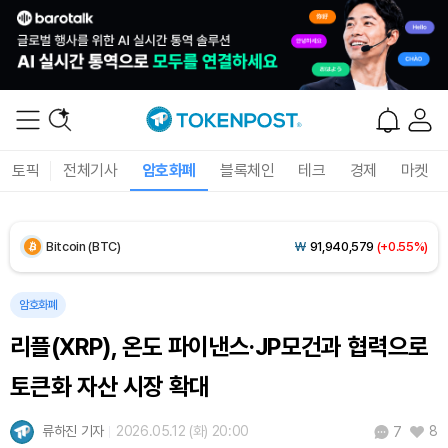
Solana (SOL)
₩
108,407
(+0.70%)
TRON (TRX)
₩
464.7
(+0.16%)
Hyperliquid (HYPE)
₩
77,156
(-0.02%)
토픽
전체기사
암호화폐
블록체인
테크
경제
마켓
Dogecoin (DOGE)
₩
98.68
(-0.16%)
Bitcoin (BTC)
₩
91,940,579
(+0.55%)
암호화폐
리플(XRP), 온도 파이낸스·JP모건과 협력으로
토큰화 자산 시장 확대
류하진 기자
2026.05.12 (화) 20:00
8
7