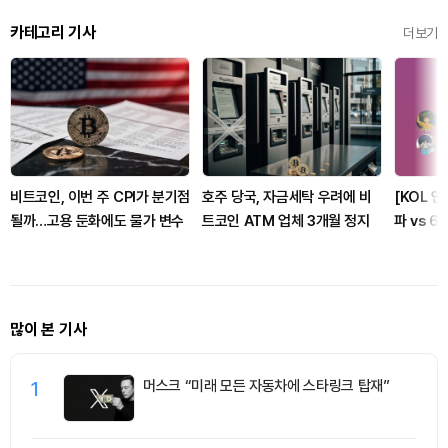
카테고리 기사
더보기
비트코인, 이번 주 CPI가 분기점
호주 당국, 자금세탁 우려에 비
[KOL 인
될까…고용 둔화에도 물가 변수
트코인 ATM 업체 3개월 정지
파 vs 6
촉각… CL
데드라인·
확산
많이 본 기사
1
머스크 “미래 모든 자동차에 스타링크 탑재”