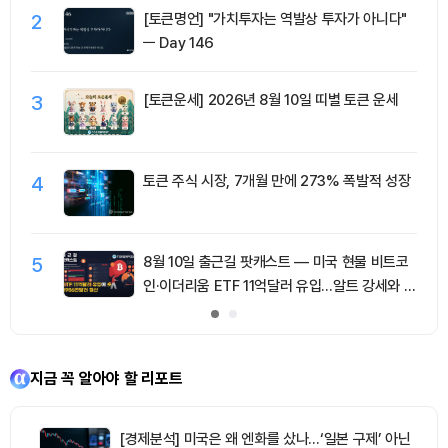
2
[토큰명언] "가치투자는 역발상 투자가 아니다"
ㅡ Day 146
3
[토큰운세] 2026년 8월 10일 띠별 토큰 운세
4
토큰 주식 시장, 7개월 만에 273% 폭발적 성장
5
8월 10일 출근길 팟캐스트 — 미국 현물 비트코
인·이더리움 ETF 11억달러 유입…알트 강세와 숏
청산 동반
지금 꼭 알아야 할 리포트
[경제분석] 미국은 왜 엔화를 샀나…‘일본 구제’ 아닌