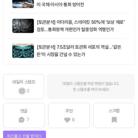
미 국채·아시아 통화 방어전
[토큰분석] 이더리움, 스테이킹 50%에 ‘보상 제로’
검토…통화정책 개편인가 탈중앙화 역행인가
[토큰분석] 7.5조달러 토큰화 레포의 역설…‘같은
돈’이 시장을 건널 수 있는가
데일리 스탬프
데일리 스탬프를 찍은 회원이 없습니다.
첫 스탬프를 찍어 보세요!
0
스크랩
댓글
추천
7
8
퀴즈풀고 선물 받자!