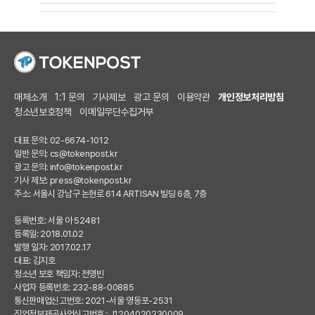
매체소개
1:1 문의
기사제보
광고 문의
이용약관
개인정보처리방침
청소년보호정책
이메일무단수집거부
대표 문의: 02-6674-1012
일반 문의:
cs@tokenpost.kr
광고 문의:
info@tokenpost.kr
기사 제보:
press@tokenpost.kr
주소: 서울시 강남구 논현로 614 ARTISAN 빌딩 6층, 7층
등록번호: 서울 아 52481
등록일: 2018.01.02
발행 일자: 2017.02.17
대표: 김지호
청소년 보호 책임자: 전영빈
사업자 등록번호: 232-88-00885
통신판매업신고번호: 2021-서울 영등포-2531
직업정보제공사업신고번호 : J1204020230009