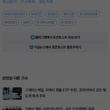
광고문의
기사제보
보도자료
#프라이버시코인
#AI토큰
#지캐시
#하이젠
#니어프로토콜
#비트텐서
#렌더
#그레이스케일
#기관투자
텔레그램에서 토큰포스트 속보 보기
구글뉴스에서 토큰포스트 팔로우하기
관련된 다른 기사
그레이스케일, 지캐시 현물 ETF 추진…프라이버시 코인 제
도권 복귀 주목
지캐시 랠리, 우연 아니었다…3년 구조개편의 결과