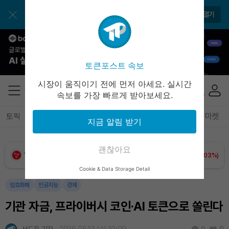
토큰포스트 앱으로 쉽고 편리하게!
앱 열기
Tether USDt (USDT)
₩
1,421
(-0.02%)
BNB (BNB)
₩
846,279
(-0.82%)
토큰포스트 속보
USDC (USDC)
₩
1,422
(-0.01%)
시장이 움직이기 전에 먼저 아세요. 실시간
속보를 가장 빠르게 받아보세요.
XRP (XRP)
₩
1,494
(-1.49%)
토픽
전체기사
암호화폐
블록체인
테크
경제
마켓
지금 알림 받기
Solana (SOL)
₩
105,251
(+0.21%)
괜찮아요
TRON (TRX)
₩
465.0
(+0.03%)
Cookie & Data Storage Detail
Hyperliquid (HYPE)
₩
79,411
(-1.83%)
암호화폐
인공지능
경제
기관 자금, 프라이버시 코인·AI 토큰으로 쏠린다
Dogecoin (DOGE)
₩
99.39
(+0.26%)