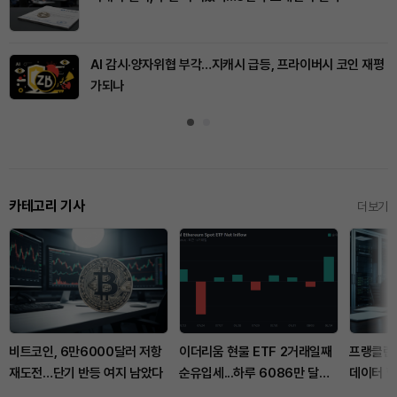
AI 감시·양자위협 부각…지캐시 급등, 프라이버시 코인 재평
가되나
카테고리 기사
더보기
비트코인, 6만6000달러 저항
이더리움 현물 ETF 2거래일째
프랭클린템
재도전…단기 반등 여지 남았다
순유입세...하루 6086만 달러
데이터 
유치
단계로