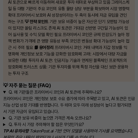
AI 토큰으로 빠르게 이동하며 새로운 투자 테마로 부상하고 있음 그레이스케
일 등 대형 기관이 주요 코인의 유통 물량 상당 부분을 확보하며 시장 영향력
확대 프라이버시 보호와 AI 성장성이라는 두 축이 동시에 자금 유입을 견인
하는 구조
💡 전략 포인트
기관 보유 비중이 높은 자산은 단기 모멘텀 가능성
이 있지만 쏠림 리스크도 존재 AI 토큰은 기대감 선반영 구간일 가능성이 있
어 실사용 및 수익 모델 확인 필요 프라이버시 코인은 규제 민감도가 높아 정
책 변화가 가격에 큰 영향 유동성 부족 코인은 변동성 확대 가능성이 높아 접
근 시 주의 필요
📘 용어정리
프라이버시 코인: 거래 내역과 지갑 정보를 익
명화해 개인정보 보호 기능을 강화한 암호화폐 고래: 시장에서 대량 자금을
보유한 대형 투자자 AI 토큰: 인공지능 기술과 연계된 블록체인 프로젝트의
암호화폐 트러스트 상품: 기관 투자자를 위해 특정 자산을 대신 보관·운용하
는 투자 구조
💡 자주 묻는 질문 (FAQ)
Q.
왜 기관들은 프라이버시 코인과 AI 토큰에 주목하나요?
프라이버시 코인은 개인정보 보호 수요 증가에 따라 주목받고 있고, AI 토큰은 인공
지능 산업 성장 기대를 반영합니다. 두 테마 모두 미래 성장성이 높다고 평가되면
서 기관 자금이 유입되고 있습니다.
Q.
기관 보유 비중이 높으면 가격은 계속 오르나요?
Q.
투자 시 가장 주의해야 할 점은 무엇인가요?
TP AI 유의사항
TokenPost.ai 기반 언어 모델을 사용하여 기사를 요약했습니다.
본문의 주요 내용이 제외되거나 사실과 다를 수 있습니다.