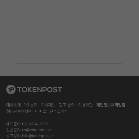
매체소개
1:1 문의
기사제보
광고 문의
이용약관
개인정보처리방침
청소년보호정책
이메일무단수집거부
대표 문의: 02-6674-1012
일반 문의:
cs@tokenpost.kr
광고 문의:
info@tokenpost.kr