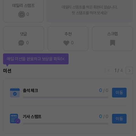
데일리 스탬프
데일리 스탬프를 찍은 회원이 없습니다.
첫 스탬프를 찍어 보세요!
0
스크랩
댓글
추천
0
0
티켓으로 다양한 상품에 응모하자!
2
/
티켓스토어
4
4명
사토시노트™ Lite
사토시노트™ Lite