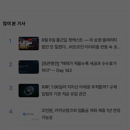
많이 본 기사
1
8월 6일 출근길 팟캐스트 — 미 상원 클래리티
법안 또 밀렸다…비트코인·이더리움 반등 속 숏
청산 2.35억달러
2
[토큰명언] "매매가 적을수록 세금과 수수료가
적다" ㅡ Day 142
3
XRP, 1.06달러 지지선 아래로 추락할까? 규제
입법과 기관 자금 유입 관건
4
코인원, 카카오뱅크와 입출금 계좌 제휴 1년 연장
가능성