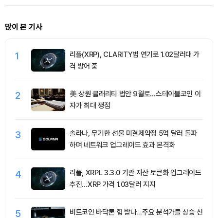
많이 본 기사
1
리플(XRP), CLARITY법 연기로 1.02달러대 가
격 방어 중
2
美 상원 클래리티 법안 9월로…스테이블코인 이
자가 최대 쟁점
3
솔라나, 무기한 선물 미결제약정 5억 달러 돌파
하며 네트워크 업그레이드 효과 본격화
4
리플, XRPL 3.3.0 기관 자산 토큰화 업그레이드
추진…XRP 가격 1.03달러 지지
5
비트코인 바닥론 힘 받나…주요 분석가들 상승 신