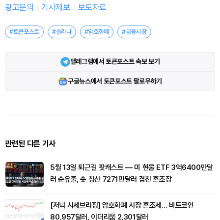
광고문의
기사제보
보도자료
#토큰포스트
#솔라나
#암호화폐
#금융시장
텔레그램에서 토큰포스트 속보 보기
구글뉴스에서 토큰포스트 팔로우하기
관련된 다른 기사
5월 13일 퇴근길 팟캐스트 — 미 현물 ETF 3억6400만달
러 순유출, 숏 청산 7271만달러 겹친 혼조장
[저녁 시세브리핑] 암호화폐 시장 혼조세… 비트코인
80,957달러, 이더리움 2,301달러