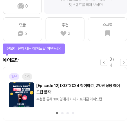
첫 스탬프를 찍어 보세요!
0
스크랩
댓글
추천
2
2
퀴즈풀고 선물 받자!
4
/
퀴즈
4
마감
[토큰포스트] 기사 퀴즈 658회차
2026.08.07 (금) ~ 2026.08.08 (토)