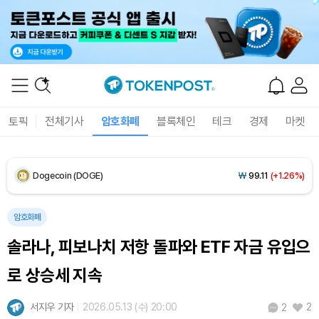
XRP (XRP)
₩
1,461
(+0.53%)
Solana (SOL)
₩
106,346
(+2.68%)
TRON (TRX)
₩
462.7
(+0.25%)
토픽
전체기사
암호화폐
블록체인
테크
경제
마켓
Hyperliquid (HYPE)
₩
76,816
(-3.94%)
Dogecoin (DOGE)
₩
99.11
(+1.26%)
Bitcoin (BTC)
₩
91,400,945
(-0.07%)
암호화폐
솔라나, 피보나치 저항 돌파와 ETF 자금 유입으
로 상승세 지속
서지우 기자
2026.05.13 (수) 20:00
2
2