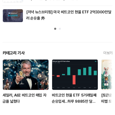
[저녁 뉴스브리핑] 미국 비트코인 현물 ETF 2억3300만달
러 순유출 外
카테고리 기사
더보기
세일러, AI로 비트코인 매입 자
비트코인 현물 ETF 5거래일째
[토큰운세
금줄 넓혔다
순유입세...하루 9885만 달러
띠별 토큰
유치