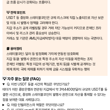
금 흐름 감시가 강화되는 흐름이다.
💡 전략 포인트
USDT 등 중앙화 스테이블코인은 규제 리스크에 직접 노출되므로 자산 보관
및 이동 시 발행사 정책을 고려해야 한다.
지갑 주소가 공개 라벨링될 경우 거래 차단 가능성이 커지므로 온체인 프라
이버시 및 리스크 관리 중요성이 상승한다.
거래소 및 기관은 AML(자금세탁방지) 대응 역량이 경쟁력이 되는 국면이다.
📘 용어정리
스테이블코인: 달러 등 법정화폐 가치에 연동된 암호화폐
지갑 동결: 발행사 권한으로 특정 주소의 자산 이동을 제한하는 조치
온체인 라벨링: 특정 지갑의 성격(기관, 범죄 등)을 식별해 공개하는 것
제재 회피: 국제 제재를 피하기 위해 금융 시스템을 우회하는 행위
💡 자주 묻는 질문 (FAQ)
Q.
이번 USDT 동결 사건의 핵심은 무엇인가요?
테더가 이란 중앙은행과 연관된 지갑에서 약 3억4400만달러 규모의 USDT를 동
결한 사건으로, 중앙화 스테이블코인이 발행사 권한으로 자산을 통제할 수 있다는
점을 보여준 대표 사례입니다.
Q.
아캄 인텔리전스의 역할은 무엇이었나요?