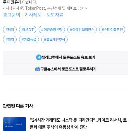
투자 권유가 아닙니다.
<저작권자 ⓒ TokenPost, 무단전재 및 재배포 금지>
광고문의
기사제보
보도자료
#테더
#USDT
#이란중앙은행
#아캄인텔리전스
#스테이블코인
#제재
#지갑동결
#블록체인추적
텔레그램에서 토큰포스트 속보 보기
구글뉴스에서 토큰포스트 팔로우하기
관련된 다른 기사
“24시간 거래돼도 나스닥 못 따라간다”…카이코 리서치, 토
큰화 애플 주식의 유동성 한계 진단