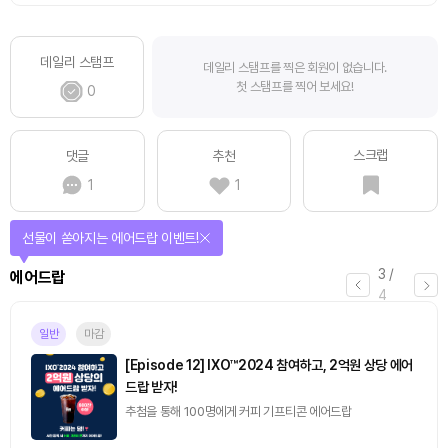
데일리 스탬프
데일리 스탬프를 찍은 회원이 없습니다.
첫 스탬프를 찍어 보세요!
0
스크랩
댓글
추천
1
1
선물이 쏟아지는 에어드랍 이벤트!
3
/
에어드랍
4
일반
마감
[Episode 12] IXO™2024 참여하고, 2억원 상당 에어
드랍 받자!
추첨을 통해 100명에게 커피 기프티콘 에어드랍