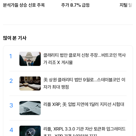
분석가들 상승 신호 주목
주가 8.7% 급등
지털 달러
많이 본 기사
1
클래리티 법안 클로처 신청 주장…비트코인 역사
가 리조 X 게시물
2
美 상원 클래리티 법안 9월로…스테이블코인 이
자가 최대 쟁점
3
리플 XRP, 美 입법 지연에 1달러 지지선 시험대
4
리플, XRPL 3.3.0 기관 자산 토큰화 업그레이드