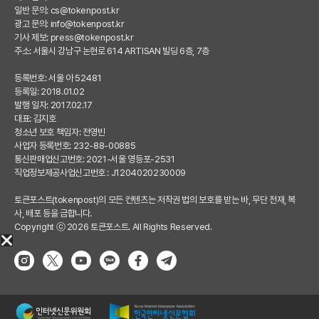
일반 문의:
cs@tokenpost.kr
광고 문의:
info@tokenpost.kr
기사 제보:
press@tokenpost.kr
주소: 서울시 강남구 논현로 614 ARTISAN 빌딩 6층, 7층
등록번호: 서울 아 52481
등록일: 2018.01.02
발행 일자: 2017.02.17
대표: 김지호
청소년 보호 책임자: 전영빈
사업자 등록번호: 232-88-00885
통신판매업신고번호: 2021-서울 영등포-2531
직업정보제공사업신고번호 : J1204020230009
토큰포스트(tokenpost)의 모든 컨텐츠는 저작권 법의 보호를 받는 바, 무단 전재, 복
사, 배포 등을 금합니다.
Copyright ⓒ 2026 토큰포스트. All Rights Reserved.