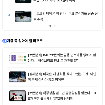
추진…XRP 가격 1.03달러 지지
5
비트코인 바닥론 힘 받나…주요 분석가들 상승 신
호 주목
지금 꼭 알아야 할 리포트
[토큰분석] IMF “토큰화는 금융 인프라를 없애지 않
는다… ‘하이브리드 FMI’로 재편할 뿐”
[경제분석] 미국은 왜 엔화를 샀나…‘일본 구제’ 아닌
미 국채·아시아 통화 방어전
[토큰분석] 확장성을 얻으면 탈중앙성을 잃는다… BI
S가 짚은 블록체인 ‘분열의 경제학’