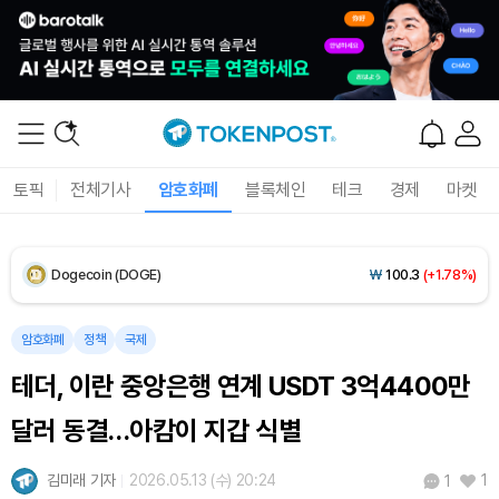
XRP (XRP)
₩
1,474
(+1.83%)
Solana (SOL)
₩
107,459
(+3.14%)
TRON (TRX)
₩
462.7
(+0.29%)
토픽
전체기사
암호화폐
블록체인
테크
경제
마켓
Hyperliquid (HYPE)
₩
77,173
(-1.58%)
Dogecoin (DOGE)
₩
100.3
(+1.78%)
Bitcoin (BTC)
₩
91,567,762
(+0.14%)
암호화폐
정책
국제
테더, 이란 중앙은행 연계 USDT 3억4400만
달러 동결…아캄이 지갑 식별
김미래 기자
2026.05.13 (수) 20:24
1
1