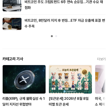
비트코인 주도 크립토펀드 6주 연속 순유입…기관 수요 재
점화
비트코인, 8만달러 지지 후 반등…ETF 자금 유출에 표결 변
수 주목
카테고리 기사
더보기
리플(XRP), 규제 불확실성 속 1
[토큰운세] 2026년 8월 8일
미국, 이
달러 지지선 위협받아
띠별 토큰 운세
소 제재…