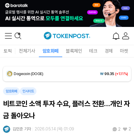
XRP (XRP)
₩
1,456
(-1.17%)
Solana (SOL)
₩
105,017
(+1.48%)
TRON (TRX)
₩
466.5
(+0.11%)
토픽
전체기사
암호화폐
블록체인
테크
경제
마켓
Hyperliquid (HYPE)
₩
77,174
(-3.57%)
Dogecoin (DOGE)
₩
99.35
(+1.11%)
Bitcoin (BTC)
₩
92,423,685
(+0.89%)
암호화폐
인사이트
비트코인 소액 투자 수요, 플러스 전환…개인 자
금 돌아오나
김민준 기자
2026.05.14 (목) 01:09
2
2