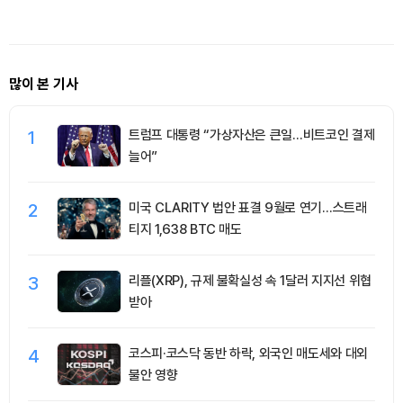
다
많이 본 기사
1
트럼프 대통령 “가상자산은 큰일…비트코인 결제
늘어”
2
미국 CLARITY 법안 표결 9월로 연기…스트래
티지 1,638 BTC 매도
3
리플(XRP), 규제 불확실성 속 1달러 지지선 위협
받아
4
코스피·코스닥 동반 하락, 외국인 매도세와 대외
불안 영향