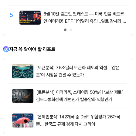
5
8월 10일 출근길 팟캐스트 — 미국 현물 비트코
인·이더리움 ETF 11억달러 유입…알트 강세와 숏
청산 동반
지금 꼭 알아야 할 리포트
[토큰분석] 7.5조달러 토큰화 레포의 역설…‘같은
돈’이 시장을 건널 수 있는가
[토큰분석] 이더리움, 스테이킹 50%에 ‘보상 제로’
검토…통화정책 개편인가 탈중앙화 역행인가
[온체인분석] 142개국 중 DeFi 위험평가 26개국
뿐… 한국도 규제 경계 다시 그려야