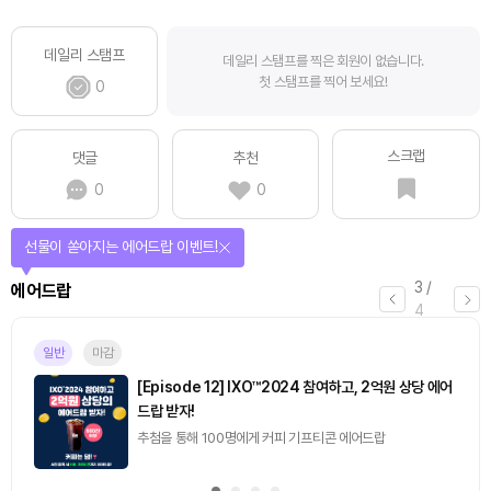
데일리 스탬프
데일리 스탬프를 찍은 회원이 없습니다.
첫 스탬프를 찍어 보세요!
0
스크랩
댓글
추천
0
0
선물이 쏟아지는 에어드랍 이벤트!
3
/
에어드랍
4
일반
마감
[Episode 12] IXO™2024 참여하고, 2억원 상당 에어
드랍 받자!
추첨을 통해 100명에게 커피 기프티콘 에어드랍