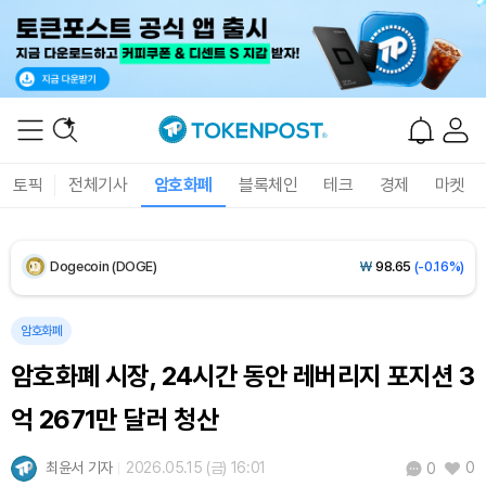
Solana (SOL)
₩
108,409
(+0.89%)
TRON (TRX)
₩
464.7
(+0.05%)
Hyperliquid (HYPE)
₩
77,113
(-0.07%)
토픽
전체기사
암호화폐
블록체인
테크
경제
마켓
Dogecoin (DOGE)
₩
98.65
(-0.16%)
Bitcoin (BTC)
₩
91,826,446
(+0.57%)
암호화폐
암호화폐 시장, 24시간 동안 레버리지 포지션 3
억 2671만 달러 청산
최윤서 기자
2026.05.15 (금) 16:01
0
0