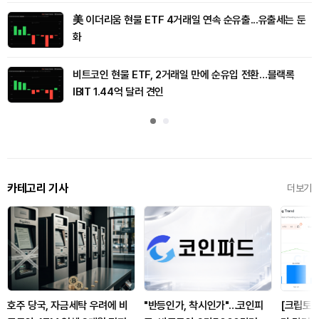
美 이더리움 현물 ETF 4거래일 연속 순유출...유출세는 둔
화
비트코인 현물 ETF, 2거래일 만에 순유입 전환…블랙록
IBIT 1.44억 달러 견인
카테고리 기사
더보기
호주 당국, 자금세탁 우려에 비
"반등인가, 착시인가"…코인피
[크립토 