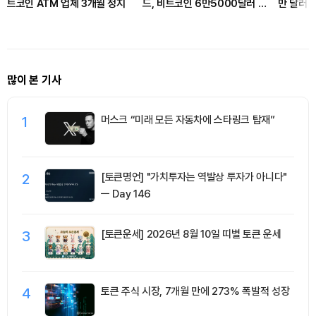
트코인 ATM 업체 3개월 정지
드, 비트코인 6만5000달러 회
만 달러 
복에도 유동성 경고
옐로카드
많이 본 기사
1
머스크 “미래 모든 자동차에 스타링크 탑재”
2
[토큰명언] "가치투자는 역발상 투자가 아니다"
ㅡ Day 146
3
[토큰운세] 2026년 8월 10일 띠별 토큰 운세
4
토큰 주식 시장, 7개월 만에 273% 폭발적 성장