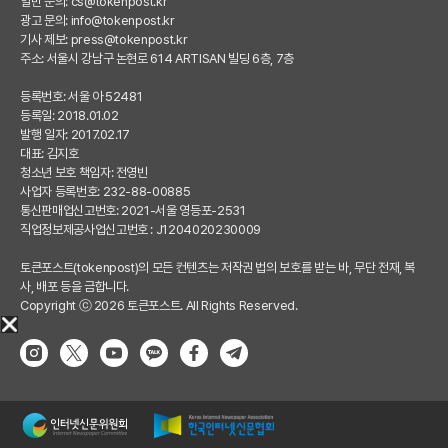
일반 문의:
cs@tokenpost.kr
광고 문의:
info@tokenpost.kr
기사 제보:
press@tokenpost.kr
주소: 서울시 강남구 논현로 614 ARTISAN 빌딩 6층, 7층
등록번호: 서울 아 52481
등록일: 2018.01.02
발행 일자: 2017.02.17
대표: 김지호
청소년 보호 책임자: 전영빈
사업자 등록번호: 232-88-00885
통신판매업신고번호: 2021-서울 영등포-2531
직업정보제공사업신고번호 : J1204020230009
토큰포스트(tokenpost)의 모든 컨텐츠는 저작권 법의 보호를 받는 바, 무단 전재, 복
사, 배포 등을 금합니다.
Copyright ⓒ 2026 토큰포스트. All Rights Reserved.