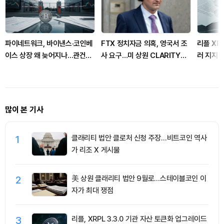
파이네트워크, 바이낸스·코인베
FTX 정치자금 의혹, 영국서 조
리플 XRP
이스 상장 왜 늦어지나…관건은
사 요구…미 상원 CLARITY
러 지지선
유틸리티
Act 표결은 9월로 연기
많이 본 기사
1
클래리티 법안 클로처 신청 주장…비트코인 역사
가 리조 X 게시물
2
美 상원 클래리티 법안 9월로…스테이블코인 이
자가 최대 쟁점
3
리플, XRPL 3.3.0 기관 자산 토큰화 업그레이드