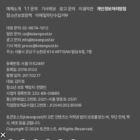
매체소개
1:1 문의
기사제보
광고 문의
이용약관
개인정보처리방침
청소년보호정책
이메일무단수집거부
대표 문의: 02-6674-1012
일반 문의:
cs@tokenpost.kr
광고 문의:
info@tokenpost.kr
기사 제보:
press@tokenpost.kr
주소: 서울시 강남구 논현로 614 ARTISAN 빌딩 6층, 7층
등록번호: 서울 아 52481
등록일: 2018.01.02
발행 일자: 2017.02.17
대표: 김지호
청소년 보호 책임자: 전영빈
사업자 등록번호: 232-88-00885
통신판매업신고번호: 2021-서울 영등포-2531
직업정보제공사업신고번호 : J1204020230009
토큰포스트(tokenpost)의 모든 컨텐츠는 저작권 법의 보호를 받는 바, 무단 전재, 복
사, 배포 등을 금합니다.
Copyright ⓒ 2026 토큰포스트. All Rights Reserved.