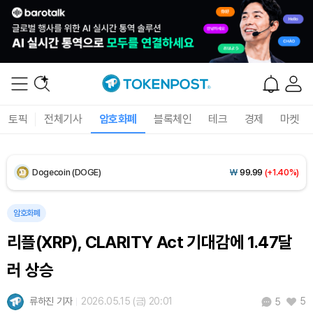
Solana (SOL)
₩
107,014
(+2.59%)
TRON (TRX)
₩
462.2
(+0.17%)
Hyperliquid (HYPE)
₩
76,787
(-2.76%)
토픽
전체기사
암호화폐
블록체인
테크
경제
마켓
Dogecoin (DOGE)
₩
99.99
(+1.40%)
Bitcoin (BTC)
₩
91,697,667
(-0.08%)
암호화폐
리플(XRP), CLARITY Act 기대감에 1.47달
러 상승
류하진 기자
2026.05.15 (금) 20:01
5
5