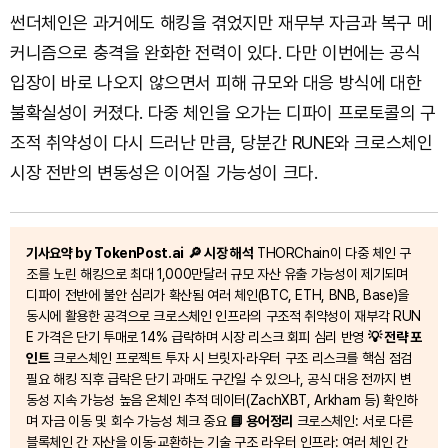
썬더체인은 과거에도 해킹을 겪었지만 재무부 자금과 복구 메
커니즘으로 충격을 완화한 전력이 있다. 다만 이번에는 공식
입장이 바로 나오지 않으면서 피해 규모와 대응 방식에 대한
불확실성이 커졌다. 다중 체인을 오가는 디파이 프로토콜의 구
조적 취약성이 다시 드러난 만큼, 당분간 RUNE와 크로스체인
시장 전반의 변동성은 이어질 가능성이 크다.
기사요약 by TokenPost.ai
🔎 시장 해석
THORChain이 다중 체인 구
조를 노린 해킹으로 최대 1,000만달러 규모 자산 유출 가능성이 제기되며
디파이 전반에 불안 심리가 확산됨 여러 체인(BTC, ETH, BNB, Base)을
동시에 활용한 공격으로 크로스체인 인프라의 구조적 취약성이 재부각 RUN
E 가격은 단기 투매로 14% 급락하며 시장 리스크 회피 심리 반영
💡 전략 포
인트
크로스체인 프로젝트 투자 시 브릿지·라우터 구조 리스크를 핵심 점검
필요 해킹 직후 급락은 단기 과매도 구간일 수 있으나, 공식 대응 전까지 변
동성 지속 가능성 높음 온체인 추적 데이터(ZachXBT, Arkham 등) 확인하
며 자금 이동 및 회수 가능성 체크 중요
📘 용어정리
크로스체인: 서로 다른
블록체인 간 자산을 이동·교환하는 기술 구조 라우터 인프라: 여러 체인 간