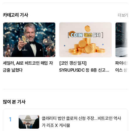
카테고리 기사
더보기
세일러, AI로 비트코인 매입 자
[코인 갱신 일지]
파이네트
금줄 넓혔다
SYRUPUSDC 등 8종 신고
이스 상
점…WLFI·VVS 신저점 갱신
유틸리티
많이 본 기사
1
클래리티 법안 클로처 신청 주장…비트코인 역사
가 리조 X 게시물