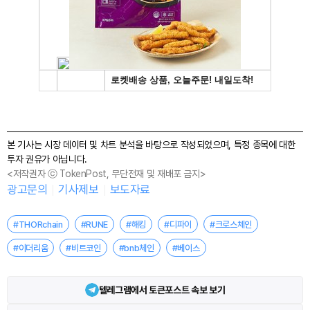
본 기사는 시장 데이터 및 차트 분석을 바탕으로 작성되었으며, 특정 종목에 대한
투자 권유가 아닙니다.
<저작권자 ⓒ TokenPost, 무단전재 및 재배포 금지>
광고문의
기사제보
보도자료
#THORchain
#RUNE
#해킹
#디파이
#크로스체인
#이더리움
#비트코인
#bnb체인
#베이스
텔레그램에서 토큰포스트 속보 보기