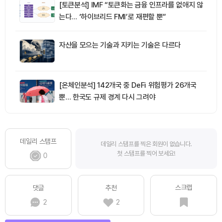
[토큰분석] IMF “토큰화는 금융 인프라를 없애지 않
는다… ‘하이브리드 FMI’로 재편할 뿐”
자산을 모으는 기술과 지키는 기술은 다르다
[온체인분석] 142개국 중 DeFi 위험평가 26개국
뿐… 한국도 규제 경계 다시 그려야
데일리 스탬프
데일리 스탬프를 찍은 회원이 없습니다.
첫 스탬프를 찍어 보세요!
0
스크랩
댓글
추천
2
2