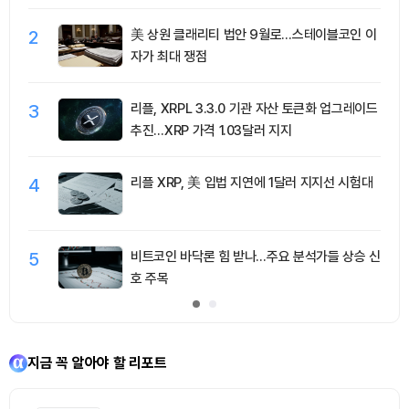
2
美 상원 클래리티 법안 9월로…스테이블코인 이
자가 최대 쟁점
3
리플, XRPL 3.3.0 기관 자산 토큰화 업그레이드
추진…XRP 가격 1.03달러 지지
4
리플 XRP, 美 입법 지연에 1달러 지지선 시험대
5
비트코인 바닥론 힘 받나…주요 분석가들 상승 신
호 주목
지금 꼭 알아야 할 리포트