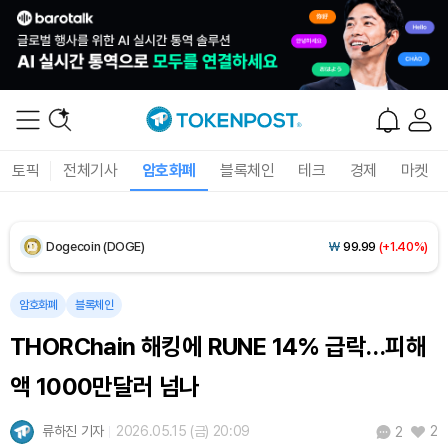
XRP (XRP)
₩
1,469
(+1.06%)
Solana (SOL)
₩
107,014
(+2.59%)
TRON (TRX)
₩
462.2
(+0.17%)
Hyperliquid (HYPE)
₩
76,787
(-2.76%)
토픽
전체기사
암호화폐
블록체인
테크
경제
마켓
Dogecoin (DOGE)
₩
99.99
(+1.40%)
Bitcoin (BTC)
₩
91,697,667
(-0.08%)
암호화폐
블록체인
THORChain 해킹에 RUNE 14% 급락…피해
액 1000만달러 넘나
류하진 기자
2026.05.15 (금) 20:09
2
2