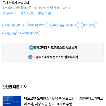
투자 권유가 아닙니다.
<저작권자 ⓒ TokenPost, 무단전재 및 재배포 금지>
광고문의
기사제보
보도자료
#하이퍼리퀴드
#하이프(HYPE)
#하이엘큐스트레티지
#스테이킹
#자금조달
#하이퍼EVM
텔레그램에서 토큰포스트 속보 보기
구글뉴스에서 토큰포스트 팔로우하기
관련된 다른 기사
비트코인 도미넌스 커질수록 알트코인 더 흔들린다…카이코
리서치, 시장 자금 결국 BTC로 수렴