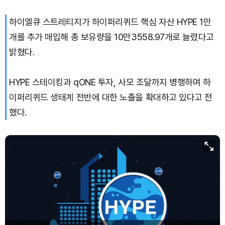
하이엘큐 스트레티지가 하이퍼리퀴드 핵심 자산 HYPE 1만
Solana (SOL)
₩
107,876
(+1.36%)
개를 추가 매입해 총 보유량을 10만3558.97개로 늘렸다고
TRON (TRX)
₩
464.4
(+0.44%)
밝혔다.
Hyperliquid (HYPE)
₩
76,847
(+0.30%)
HYPE 스테이킹과 qONE 투자, 사모 조달까지 병행하며 하
이퍼리퀴드 생태계 전반에 대한 노출을 확대하고 있다고 전
Dogecoin (DOGE)
₩
99.05
(-0.17%)
했다.
Bitcoin (BTC)
₩
91,768,318
(+0.27%)