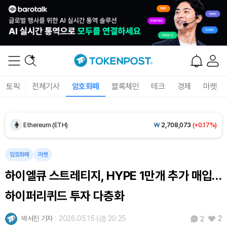
Dogecoin (DOGE)
₩
99.05
(-0.17%)
토픽
전체기사
암호화폐
블록체인
테크
경제
마켓
Bitcoin (BTC)
₩
91,768,318
(+0.27%)
Ethereum (ETH)
₩
2,708,073
(+0.17%)
Tether USDt (USDT)
₩
1,407
(-0.01%)
암호화폐
마켓
하이엘큐 스트레티지, HYPE 1만개 추가 매입…
BNB (BNB)
₩
858,787
(+1.75%)
하이퍼리퀴드 투자 다층화
USDC (USDC)
₩
1,408
(-0.01%)
박서진 기자
2026.05.15 (금) 20:25
2
2
XRP (XRP)
₩
1,463
(-0.29%)