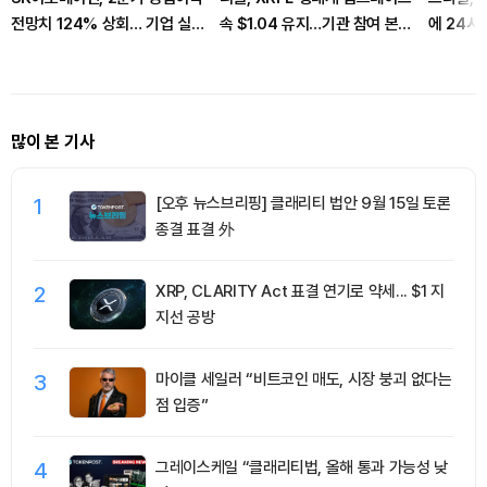
전망치 124% 상회… 기업 실적
속 $1.04 유지…기관 참여 본격
에 24시
양호
화
강화
많이 본 기사
1
[오후 뉴스브리핑] 클래리티 법안 9월 15일 토론
종결 표결 外
2
XRP, CLARITY Act 표결 연기로 약세... $1 지
지선 공방
3
마이클 세일러 “비트코인 매도, 시장 붕괴 없다는
점 입증”
4
그레이스케일 “클래리티법, 올해 통과 가능성 낮