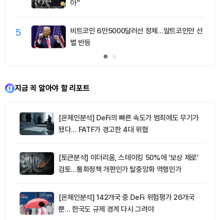
아”
5
비트코인 6만5000달러선 정체…알트코인만 선
별 반등
지금 꼭 알아야 할 리포트
[온체인분석] DeFi의 빠른 속도가 범죄에도 무기가
됐다… FATF가 경고한 4대 위협
[토큰분석] 이더리움, 스테이킹 50%에 ‘보상 제로’
검토…통화정책 개편인가 탈중앙화 역행인가
[온체인분석] 142개국 중 DeFi 위험평가 26개국
뿐… 한국도 규제 경계 다시 그려야