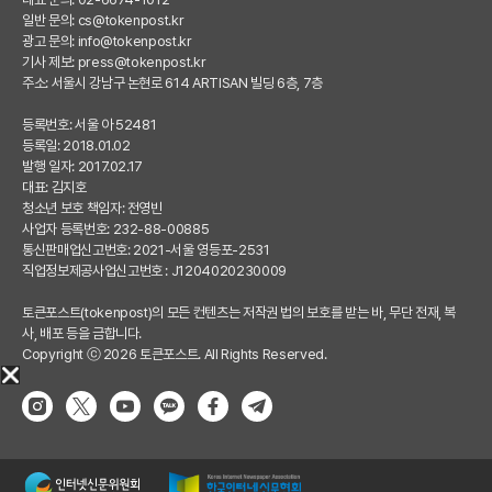
일반 문의:
cs@tokenpost.kr
광고 문의:
info@tokenpost.kr
기사 제보:
press@tokenpost.kr
주소: 서울시 강남구 논현로 614 ARTISAN 빌딩 6층, 7층
등록번호: 서울 아 52481
등록일: 2018.01.02
발행 일자: 2017.02.17
대표: 김지호
청소년 보호 책임자: 전영빈
사업자 등록번호: 232-88-00885
통신판매업신고번호: 2021-서울 영등포-2531
직업정보제공사업신고번호 : J1204020230009
토큰포스트(tokenpost)의 모든 컨텐츠는 저작권 법의 보호를 받는 바, 무단 전재, 복
사, 배포 등을 금합니다.
Copyright ⓒ 2026 토큰포스트. All Rights Reserved.