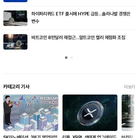
하이퍼리퀴드 ETF 출시에 HYPE 급등…솔라나발 경쟁은
변수
비트코인 8만달러 재접근…알트코인 랠리 재점화 조짐
카테고리 기사
더보기
SK이노베이션, 2분기 영업이익
리플, XRPL 생태계 업그레이드
브라질, 