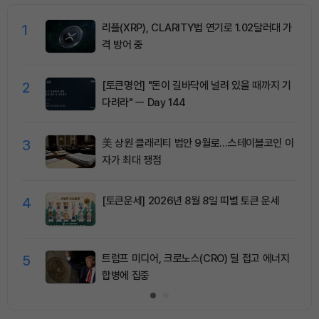
1
리플(XRP), CLARITY법 연기로 1.02달러대 가
격 방어 중
2
[토큰명언] "돈이 길바닥에 널려 있을 때까지 기
다려라" ㅡ Day 144
3
美 상원 클래리티 법안 9월로…스테이블코인 이
자가 최대 쟁점
4
[토큰운세] 2026년 8월 8일 띠별 토큰 운세
5
트럼프 미디어, 크로노스(CRO) 딜 접고 에너지
합병에 집중