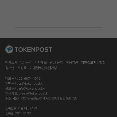
매체소개
1:1 문의
기사제보
광고 문의
이용약관
개인정보처리방침
청소년보호정책
이메일무단수집거부
대표 문의: 02-6674-1012
일반 문의:
cs@tokenpost.kr
광고 문의:
info@tokenpost.kr
기사 제보:
press@tokenpost.kr
주소: 서울시 강남구 논현로 614 ARTISAN 빌딩 6층, 7층
등록번호: 서울 아 52481
등록일: 2018.01.02