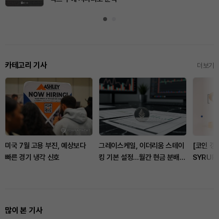
카테고리 기사
더보기
미국 7월 고용 부진, 예상보다
그레이스케일, 이더리움 스테이
[코인 갱
빠른 경기 냉각 신호
킹 기본 설정…월간 현금 분배로
SYRUP
전환
점…WLF
많이 본 기사