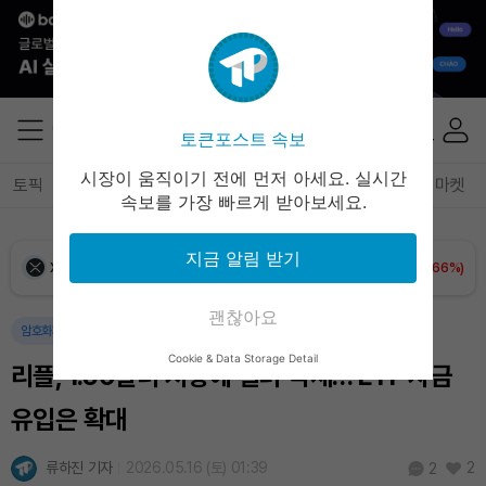
Ethereum (ETH)
₩
2,694,783
(+0.53%)
Tether USDt (USDT)
₩
1,407
(+0.04%)
BNB (BNB)
₩
835,934
(+1.18%)
토큰포스트 속보
시장이 움직이기 전에 먼저 아세요. 실시간
USDC (USDC)
₩
1,408
(+0.01%)
토픽
전체기사
암호화폐
블록체인
테크
경제
마켓
속보를 가장 빠르게 받아보세요.
XRP (XRP)
₩
1,456
(+0.66%)
지금 알림 받기
Solana (SOL)
₩
105,226
(+2.50%)
괜찮아요
암호화폐
경제
TRON (TRX)
₩
460.7
(+0.13%)
Cookie & Data Storage Detail
리플, 1.50달러 저항에 밀려 약세… ETF 자금
Hyperliquid (HYPE)
₩
76,585
(-2.26%)
유입은 확대
Dogecoin (DOGE)
₩
98.81
(+1.24%)
류하진 기자
2026.05.16 (토) 01:39
2
2