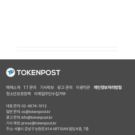
매체소개
1:1 문의
기사제보
광고 문의
이용약관
개인정보처리방침
청소년보호정책
이메일무단수집거부
대표 문의: 02-6674-1012
일반 문의:
cs@tokenpost.kr
광고 문의:
info@tokenpost.kr
기사 제보:
press@tokenpost.kr
주소: 서울시 강남구 논현로 614 ARTISAN 빌딩 6층, 7층