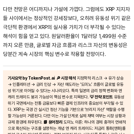
다만 전망은 어디까지나 가설에 가깝다. 그럼에도 XRP 지지자
들 사이에서는 정상적인 강세장보다, 오히려 유동성 위기 같은
극단적 환경에서 XRP의 실사용 가치가 더 부각될 수 있다는
해석이 힘을 얻고 있다. 원달러환율이 1달러당 1,499원 수준
까지 오른 만큼, 글로벌 자금 흐름과 리스크 자산의 변동성은
당분간 계속 시장의 핵심 변수로 작용할 전망이다.
기사요약 by TokenPost.ai
🔎 시장 해석
지정학적 리스크 → 유가 상승
→ 인플레이션 → 금리 인상 → 자산 매도라는 ‘도미노’ 흐름이 글로벌 유동
성 위기로 이어질 수 있다는 시나리오다. 특히 일본의 금리 정책 변화와 엔
캐리 트레이드 붕괴 가능성이 핵심 변수로 지목된다.
💡 전략 포인트
유동성
위기 국면에서는 전통 금융보다 빠른 결제 인프라의 중요성이 부각될 수 있
다. XRP는 국경 간 실시간 정산 기능을 기반으로 ‘브리지 자산’ 역할을 수행
할 가능성이 거론된다. 다만 이는 가설 단계로 실제 채택 여부는 시장 상황과
규제 환경에 좌우된다.
📘 용어정리
도미노 이론: 하나의 경제 충격이 연쇄적
으로 확산되는 구조를 설명하는 개념 엔 캐리 트레이드: 저금리 통화(엔화)를