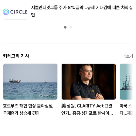
서클인터넷그룹 주가 8% 급락…규제 기대감에 따른 차익실
현
카테고리 기사
더보기
호르무즈 해협 협상 불확실성,
美 상원, CLARITY Act 표결
미국 스타
국제유가 상승세 견인
연기…홍콩·싱가포르 반사이익
다…제조
주목
자금