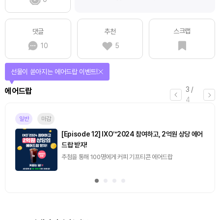
스크랩
댓글
추천
10
5
퀴즈풀고 선물 받자!
4
/
퀴즈
4
진행중
[토큰포스트] 기사 퀴즈 658회차
2026.08.07 (금) ~ 2026.08.08 (토)