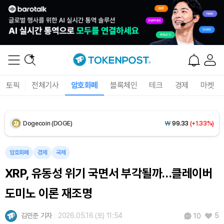
XRP (XRP)
₩
1,460
(-0.88%)
Solana (SOL)
₩
105,258
(+1.36%)
TRON (TRX)
₩
466.0
(+0.05%)
토픽
전체기사
암호화폐
블록체인
테크
경제
마켓
Hyperliquid (HYPE)
₩
77,498
(-3.22%)
Dogecoin (DOGE)
₩
99.33
(+1.33%)
Bitcoin (BTC)
₩
92,521,594
(+0.76%)
암호화폐
경제
국제
XRP, 유동성 위기 국면서 부각될까…클레이버
도미노 이론 재조명
김민준 기자
2026.05.16 (토) 11:54
5
10