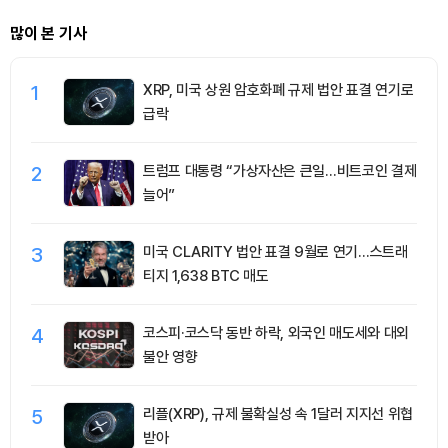
많이 본 기사
1
XRP, 미국 상원 암호화폐 규제 법안 표결 연기로
급락
2
트럼프 대통령 “가상자산은 큰일…비트코인 결제
늘어”
3
미국 CLARITY 법안 표결 9월로 연기…스트래
티지 1,638 BTC 매도
4
코스피·코스닥 동반 하락, 외국인 매도세와 대외
불안 영향
5
리플(XRP), 규제 불확실성 속 1달러 지지선 위협
받아