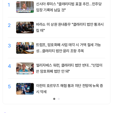
1
신시아 루미스 "클래리티법 표결 추진…민주당
입장 기록에 남길 것"
2
바라소 미 상원 원내총무 "클래리티 법안 통과시
킬 때"
3
트럼프, 암호화폐 사업 매각 시 거액 절세 가능
성...클래리티 법안 윤리 조항 주목
4
엘리자베스 워런, 클래리티 법안 반대…"산업이
쓴 암호화폐 법안 안 돼"
5
이란의 호르무즈 해협 통과 차단 전망에 뉴욕 증
시 약세