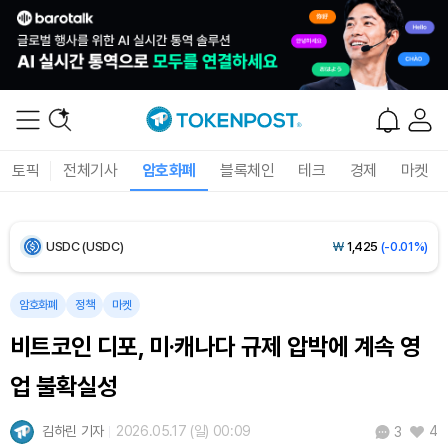
Bitcoin (BTC)
₩
91,436,285
(-1.00%)
Ethereum (ETH)
₩
2,700,689
(-0.75%)
Tether USDt (USDT)
₩
1,424
(+0.01%)
BNB (BNB)
₩
835,548
(-1.75%)
토픽
전체기사
암호화폐
블록체인
테크
경제
마켓
USDC (USDC)
₩
1,425
(-0.01%)
XRP (XRP)
₩
1,449
(-3.05%)
암호화폐
정책
마켓
Solana (SOL)
₩
103,377
(-2.05%)
비트코인 디포, 미·캐나다 규제 압박에 계속 영
TRON (TRX)
₩
466.5
(+0.35%)
업 불확실성
Hyperliquid (HYPE)
₩
78,556
(-2.31%)
김하린 기자
2026.05.17 (일) 00:09
4
3