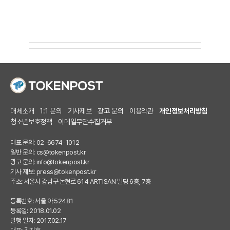
매체소개
1:1 문의
기사제보
광고 문의
이용약관
개인정보처리방침
청소년보호정책
이메일무단수집거부
대표 문의: 02-6674-1012
일반 문의:
cs@tokenpost.kr
광고 문의:
info@tokenpost.kr
기사 제보:
press@tokenpost.kr
주소: 서울시 강남구 논현로 614 ARTISAN 빌딩 6층, 7층
등록번호: 서울 아 52481
등록일: 2018.01.02
발행 일자: 2017.02.17