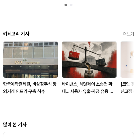
카테고리 기사
더보기
한국예탁결제원, 비상장주식 장
바이낸스, 레닷페이 소송전 확
[코인 갱신
외거래 인프라 구축 착수
대… 사용자 유출·자금 유용 쟁
신고점 경
점
저점 13
많이 본 기사