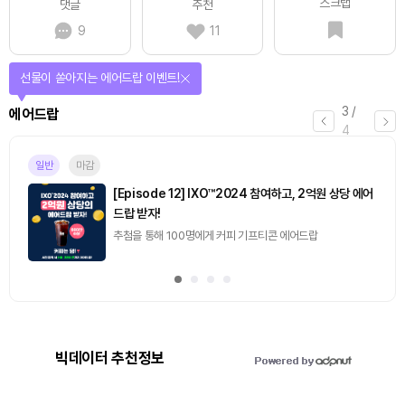
스크랩
댓글
추천
9
11
퀴즈풀고 선물 받자!
4
/
퀴즈
4
마감
[토큰포스트] 기사 퀴즈 658회차
2026.08.07 (금) ~ 2026.08.08 (토)
빅데이터 추천정보