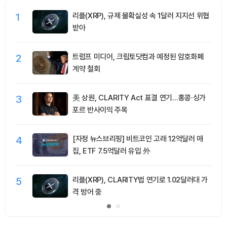
1
리플(XRP), 규제 불확실성 속 1달러 지지선 위협
받아
2
트럼프 미디어, 크립토닷컴과 예정된 암호화폐
계약 철회
3
美 상원, CLARITY Act 표결 연기…홍콩·싱가
포르 반사이익 주목
4
[자정 뉴스브리핑] 비트코인 고래 12억달러 매
집, ETF 7.5억달러 유입 外
5
리플(XRP), CLARITY법 연기로 1.02달러대 가
격 방어 중