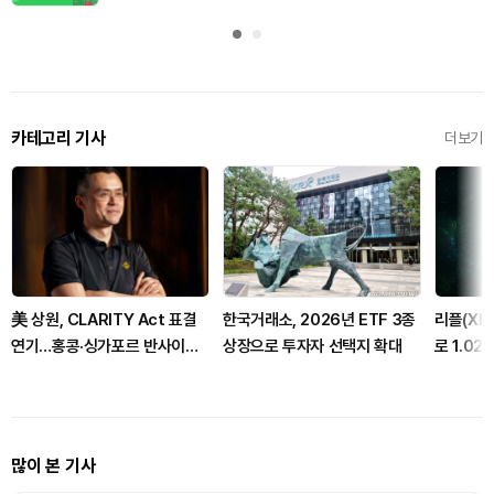
카테고리 기사
더보기
美 상원, CLARITY Act 표결
한국거래소, 2026년 ETF 3종
리플(XRP
연기…홍콩·싱가포르 반사이익
상장으로 투자자 선택지 확대
로 1.0
주목
많이 본 기사