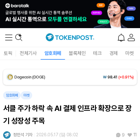
Solana (SOL)
₩
104,061
(+1.60%)
TRON (TRX)
₩
461.3
(+0.17%)
Hyperliquid (HYPE)
₩
76,273
(-2.96%)
토픽
전체기사
암호화폐
블록체인
테크
경제
마켓
Dogecoin (DOGE)
₩
98.41
(+0.91%)
Bitcoin (BTC)
₩
91,320,518
(+0.67%)
암호화폐
마켓
서클 주가 하락 속 AI 결제 인프라 확장으로 장
기 성장성 주목
정민석 기자
2026.05.17 (일) 08:02
11
9