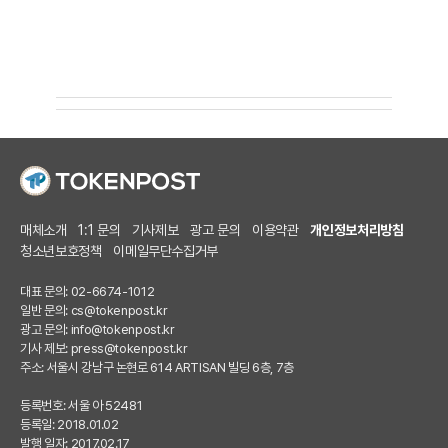
매체소개
1:1 문의
기사제보
광고 문의
이용약관
개인정보처리방침
청소년보호정책
이메일무단수집거부
대표 문의: 02-6674-1012
일반 문의:
cs@tokenpost.kr
광고 문의:
info@tokenpost.kr
기사 제보:
press@tokenpost.kr
주소: 서울시 강남구 논현로 614 ARTISAN 빌딩 6층, 7층
등록번호: 서울 아 52481
등록일: 2018.01.02
발행 일자: 2017.02.17