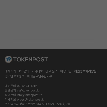
매체소개
1:1 문의
기사제보
광고 문의
이용약관
개인정보처리방침
청소년보호정책
이메일무단수집거부
대표 문의: 02-6674-1012
일반 문의:
cs@tokenpost.kr
광고 문의:
info@tokenpost.kr
기사 제보:
press@tokenpost.kr
주소: 서울시 강남구 논현로 614 ARTISAN 빌딩 6층, 7층