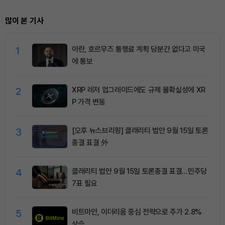
많이 본 기사
1
이란, 호르무즈 통행료 계획 당분간 없다고 미국
에 통보
2
XRP 레저 업그레이드에도 규제 불확실성에 XR
P 가격 변동
3
[오후 뉴스브리핑] 클래리티 법안 9월 15일 토론
종결 표결 外
4
클래리티 법안 9월 15일 토론종결 표결…민주당
7표 필요
5
비트마인, 이더리움 중심 전략으로 주가 2.8%
상승