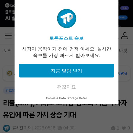
Solana (SOL)
₩
107,525
(+2.19%)
TRON (TRX)
₩
463.5
(+0.60%)
토큰포스트 속보
Hyperliquid (HYPE)
₩
77,075
(+0.65%)
시장이 움직이기 전에 먼저 아세요. 실시간
토픽
전체기사
암호화폐
블록체인
테크
경제
마켓
속보를 가장 빠르게 받아보세요.
Dogecoin (DOGE)
₩
98.72
(-0.09%)
지금 알림 받기
Bitcoin (BTC)
₩
91,328,698
(-0.10%)
괜찮아요
암호화폐
Cookie & Data Storage Detail
리플(XRP), 거래소 보유량 감소와 기관 투자자
유입에 따른 가치 상승 기대
류하진 기자
2026.05.18 (월) 04:00
0
0