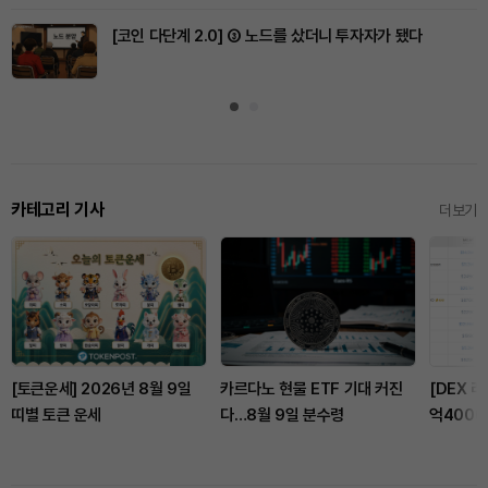
[코인 다단계 2.0] ③ 노드를 샀더니 투자자가 됐다
카테고리 기사
더보기
[토큰운세] 2026년 8월 9일
카르다노 현물 ETF 기대 커진
[DEX 리
띠별 토큰 운세
다…8월 9일 분수령
억4000
'투프로그