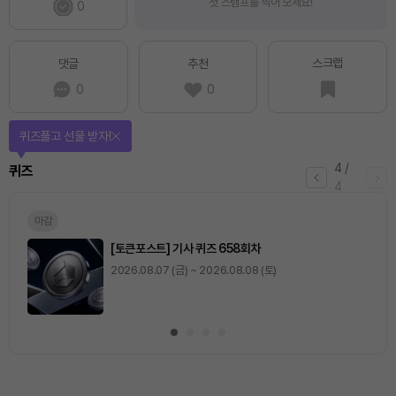
첫 스탬프를 찍어 보세요!
0
스크랩
댓글
추천
0
0
퀴즈풀고 선물 받자!
4
/
퀴즈
4
마감
[토큰포스트] 기사 퀴즈 658회차
2026.08.07 (금) ~ 2026.08.08 (토)