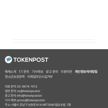
매체소개
1:1 문의
기사제보
광고 문의
이용약관
개인정보처리방침
청소년보호정책
이메일무단수집거부
대표 문의: 02-6674-1012
일반 문의:
cs@tokenpost.kr
광고 문의:
info@tokenpost.kr
기사 제보:
press@tokenpost.kr
주소: 서울시 강남구 논현로 614 ARTISAN 빌딩 6층, 7층