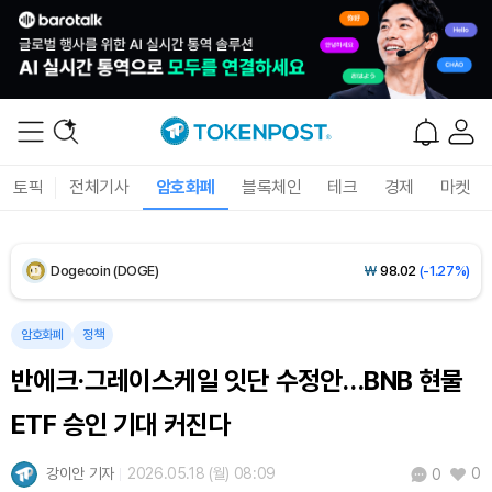
XRP (XRP)
₩
1,486
(-1.47%)
Solana (SOL)
₩
104,240
(-0.58%)
TRON (TRX)
₩
465.5
(-0.21%)
Hyperliquid (HYPE)
₩
79,639
(-2.12%)
토픽
전체기사
암호화폐
블록체인
테크
경제
마켓
Dogecoin (DOGE)
₩
98.02
(-1.27%)
Bitcoin (BTC)
₩
91,766,741
(+0.32%)
암호화폐
정책
반에크·그레이스케일 잇단 수정안…BNB 현물
ETF 승인 기대 커진다
강이안 기자
2026.05.18 (월) 08:09
0
0