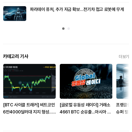
파라데이 퓨처, 추가 자금 확보…전기차 접고 로봇에 무게
카테고리 기사
더보기
[BTC 사이클 트래커] 비트코인
[글로벌 유동성 레이더] 거래소
프랭클린
6만4000달러대 지지 형성…6
4661 BTC 순유출...아시아 거
슈퍼 밸
만4850달러 매물벽 돌파가 관
래량 42% 증가·미국 65% 감
금융 확
건
소