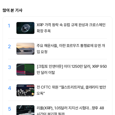
많이 본 기사
1
XRP 가격 등락 속 유럽 규제 완성과 크로스체인
확장 주목
2
주요 해운사들, 이란 호르무즈 통행료에 유엔 개
입 요청
3
[크립토 인앤아웃] 이더 1250만 달러, XRP 950
만 달러 이탈
4
전 CFTC 위원 “월스트리트저널, 클래리티 법안
오독”
5
리플(XRP), 1.05달러 지지선 시험대…향후 48
시간이 분기점 될까