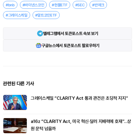
#bnb
#바이낸스코인
#현물ETF
#SEC
#반에크
#그레이스케일
#알트코인ETF
텔레그램에서 토큰포스트 속보 보기
구글뉴스에서 토큰포스트 팔로우하기
관련된 다른 기사
그레이스케일 “CLARITY Act 통과 관건은 초당적 지지”
a16z “CLARITY Act, 미국 혁신·달러 지배력에 호재”…상
원 문턱 넘을까