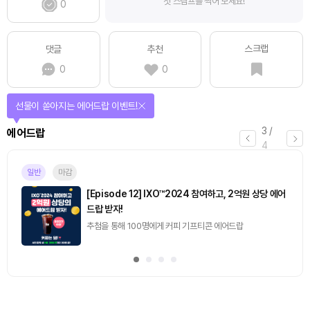
첫 스탬프를 찍어 보세요!
0
스크랩
댓글
추천
0
0
선물이 쏟아지는 에어드랍 이벤트!
3
/
에어드랍
4
일반
마감
[Episode 12] IXO™2024 참여하고, 2억원 상당 에어
드랍 받자!
추첨을 통해 100명에게 커피 기프티콘 에어드랍