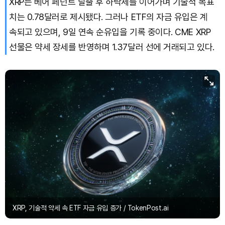
XRP는 베어 페넌트 탈출 후 하락세를 이어가며 기술적 목표
치는 0.78달러로 제시됐다. 그러나 ETF의 자금 유입은 계
Solana (SOL)
₩
106,158
(+2.31%)
속되고 있으며, 9일 연속 순유입을 기록 중이다. CME XRP
선물은 약세 장세를 반영하며 1.37달러 선에 거래되고 있다.
TRON (TRX)
₩
463.0
(+0.34%)
Hyperliquid (HYPE)
₩
76,749
(-3.91%)
Dogecoin (DOGE)
₩
99.07
(+0.67%)
Bitcoin (BTC)
₩
91,487,146
(-0.47%)
XRP, 기술적 약세 속 ETF 자금 유입 증가 / TokenPost.ai