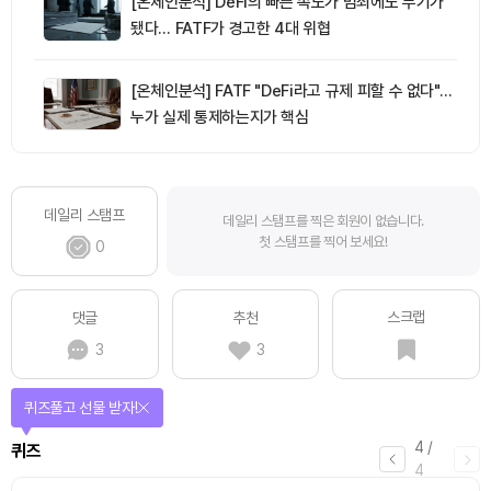
[온체인분석] DeFi의 빠른 속도가 범죄에도 무기가
됐다… FATF가 경고한 4대 위협
[온체인분석] FATF "DeFi라고 규제 피할 수 없다"…
누가 실제 통제하는지가 핵심
데일리 스탬프
데일리 스탬프를 찍은 회원이 없습니다.
첫 스탬프를 찍어 보세요!
0
스크랩
댓글
추천
3
3
퀴즈풀고 선물 받자!
4
/
퀴즈
4