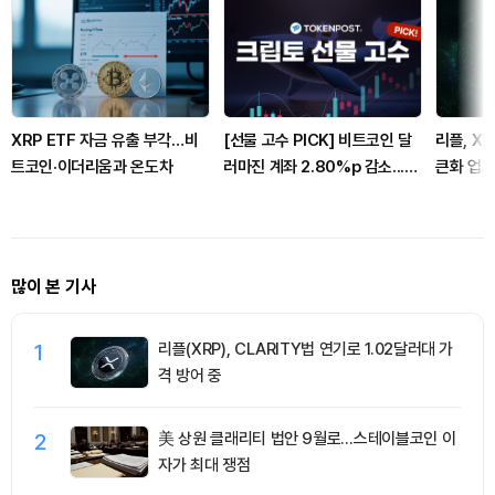
XRP ETF 자금 유출 부각…비
[선물 고수 PICK] 비트코인 달
리플, XR
트코인·이더리움과 온도차
러마진 계좌 2.80%p 감소...코
큰화 업그
인마진 포지션 2.05%p 축소
격 1.03
많이 본 기사
1
리플(XRP), CLARITY법 연기로 1.02달러대 가
격 방어 중
2
美 상원 클래리티 법안 9월로…스테이블코인 이
자가 최대 쟁점