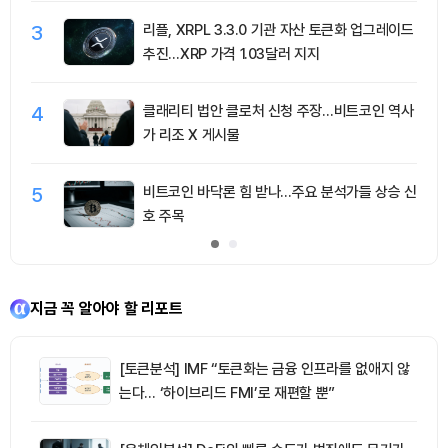
3
리플, XRPL 3.3.0 기관 자산 토큰화 업그레이드
추진…XRP 가격 1.03달러 지지
4
클래리티 법안 클로처 신청 주장…비트코인 역사
가 리조 X 게시물
5
비트코인 바닥론 힘 받나…주요 분석가들 상승 신
호 주목
지금 꼭 알아야 할 리포트
[토큰분석] IMF “토큰화는 금융 인프라를 없애지 않
는다… ‘하이브리드 FMI’로 재편할 뿐”