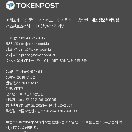
매체소개
1:1 문의
기사제보
광고 문의
이용약관
개인정보처리방침
청소년보호정책
이메일무단수집거부
대표 문의: 02-6674-1012
일반 문의:
cs@tokenpost.kr
광고 문의:
info@tokenpost.kr
기사 제보:
press@tokenpost.kr
주소: 서울시 강남구 논현로 614 ARTISAN 빌딩 6층, 7층
등록번호: 서울 아 52481
등록일: 2018.01.02
발행 일자: 2017.02.17
대표: 김지호
청소년 보호 책임자: 전영빈
사업자 등록번호: 232-88-00885
통신판매업신고번호: 2021-서울 영등포-2531
직업정보제공사업신고번호 : J1204020230009
토큰포스트(tokenpost)의 모든 컨텐츠는 저작권 법의 보호를 받는 바, 무단 전재, 복
사, 배포 등을 금합니다.