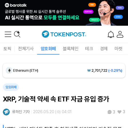
Dogecoin (DOGE)
₩
99.07
(+0.67%)
토픽
전체기사
암호화폐
블록체인
테크
경제
마켓
Bitcoin (BTC)
₩
91,487,146
(-0.47%)
Ethereum (ETH)
₩
2,701,722
(-0.29%)
Tether USDt (USDT)
₩
1,407
(+0.01%)
암호화폐
XRP, 기술적 약세 속 ETF 자금 유입 증가
BNB (BNB)
₩
838,847
(+0.81%)
류하진 기자
2026.05.20 (수) 04:01
3
3
USDC (USDC)
₩
1,408
(-0.01%)
XRP (XRP)
₩
1,463
(+0.35%)