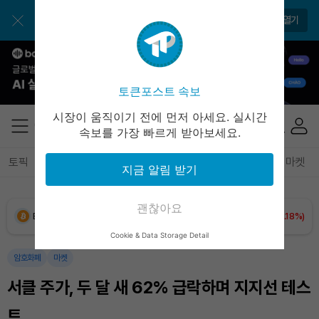
앱으로 더 간편하게 이용해보세요
앱 열기
토큰포스트 속보
시장이 움직이기 전에 먼저 아세요. 실시간
속보를 가장 빠르게 받아보세요.
토픽
전체기사
암호화폐
블록체인
테크
경제
마켓
지금 알림 받기
괜찮아요
Bitcoin (BTC)
₩
91,731,663
(+0.18%)
Cookie & Data Storage Detail
Ethereum (ETH)
₩
2,700,606
(+1.41%)
암호화폐
마켓
서클 주가, 두 달 새 62% 급락하며 지지선 테스
Tether USDt (USDT)
₩
1,421
(-0.02%)
트