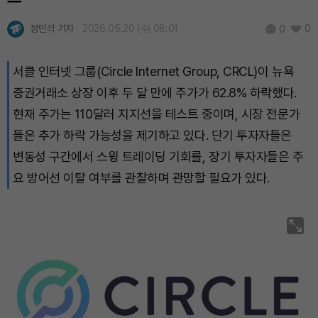
BNB (BNB)
₩
843,288
(-1.42%)
정민석 기자
2026.05.20 (수) 08:01
0
0
USDC (USDC)
₩
1,422
(0.00%)
서클 인터넷 그룹(Circle Internet Group, CRCL)이 뉴욕
XRP (XRP)
₩
1,491
(-2.31%)
증권거래소 상장 이후 두 달 만에 주가가 62.8% 하락했다.
Solana (SOL)
₩
104,543
(-0.85%)
현재 주가는 110달러 지지선을 테스트 중이며, 시장 전문가
들은 추가 하락 가능성을 제기하고 있다. 단기 투자자들은
TRON (TRX)
₩
466.8
(+0.47%)
변동성 구간에서 스윙 트레이딩 기회를, 장기 투자자들은 주
요 방어선 이탈 여부를 관찰하며 관망할 필요가 있다.
Hyperliquid (HYPE)
₩
80,131
(+0.79%)
Dogecoin (DOGE)
₩
99.07
(-0.81%)