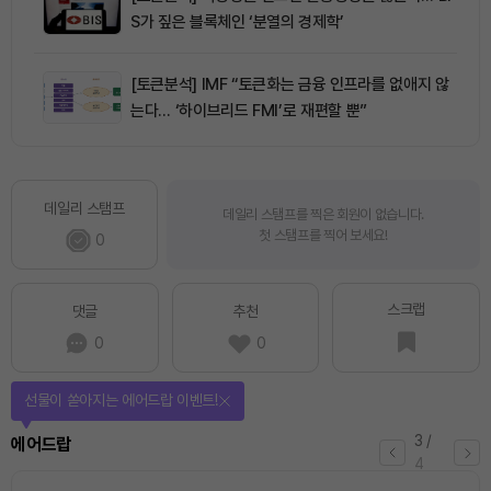
S가 짚은 블록체인 ‘분열의 경제학’
[토큰분석] IMF “토큰화는 금융 인프라를 없애지 않
는다… ‘하이브리드 FMI’로 재편할 뿐”
데일리 스탬프
데일리 스탬프를 찍은 회원이 없습니다.
첫 스탬프를 찍어 보세요!
0
스크랩
댓글
추천
0
0
퀴즈풀고 선물 받자!
4
/
퀴즈
4