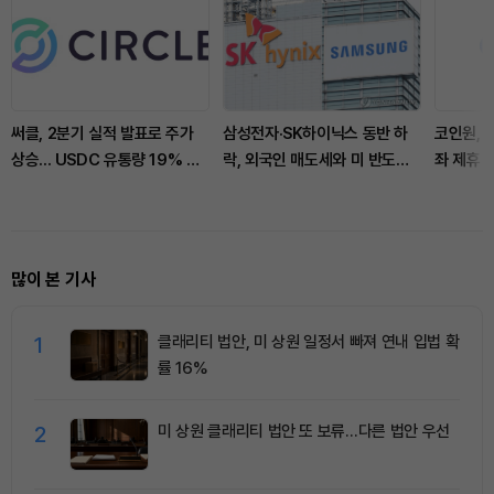
써클, 2분기 실적 발표로 주가
삼성전자·SK하이닉스 동반 하
코인원, 
상승... USDC 유통량 19% 증
락, 외국인 매도세와 미 반도체
좌 제휴 
가
업종 불안 여파
많이 본 기사
1
클래리티 법안, 미 상원 일정서 빠져 연내 입법 확
률 16%
2
미 상원 클래리티 법안 또 보류…다른 법안 우선