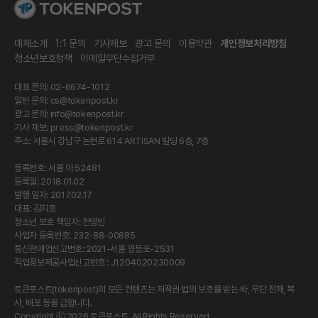
매체소개
1:1 문의
기사제보
광고 문의
이용약관
개인정보처리방침
청소년보호정책
이메일무단수집거부
대표 문의: 02-6674-1012
일반 문의:
cs@tokenpost.kr
광고 문의:
info@tokenpost.kr
기사 제보:
press@tokenpost.kr
주소: 서울시 강남구 논현로 614 ARTISAN 빌딩 6층, 7층
등록번호: 서울 아 52481
등록일: 2018.01.02
발행 일자: 2017.02.17
대표: 김지호
청소년 보호 책임자: 전영빈
사업자 등록번호: 232-88-00885
통신판매업신고번호: 2021-서울 영등포-2531
직업정보제공사업신고번호 : J1204020230009
토큰포스트(tokenpost)의 모든 컨텐츠는 저작권 법의 보호를 받는 바, 무단 전재, 복
사, 배포 등을 금합니다.
Copyright ⓒ 2026 토큰포스트. All Rights Reserved.