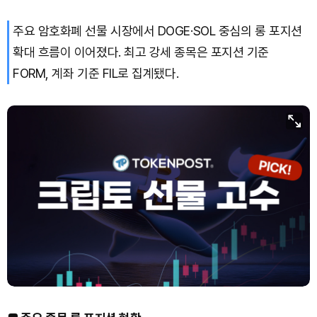
주요 암호화폐 선물 시장에서 DOGE·SOL 중심의 롱 포지션
XRP (XRP)
₩
1,475
(-0.72%)
확대 흐름이 이어졌다. 최고 강세 종목은 포지션 기준
Solana (SOL)
₩
104,872
(+0.59%)
FORM, 계좌 기준 FIL로 집계됐다.
TRON (TRX)
₩
465.6
(-0.14%)
Hyperliquid (HYPE)
₩
80,690
(+1.96%)
Dogecoin (DOGE)
₩
99.11
(+1.03%)