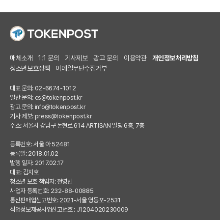
매체소개
1:1 문의
기사제보
광고 문의
이용약관
개인정보처리방침
청소년보호정책
이메일무단수집거부
대표 문의: 02-6674-1012
일반 문의:
cs@tokenpost.kr
광고 문의:
info@tokenpost.kr
기사 제보:
press@tokenpost.kr
주소: 서울시 강남구 논현로 614 ARTISAN 빌딩 6층, 7층
등록번호: 서울 아 52481
등록일: 2018.01.02
발행 일자: 2017.02.17
대표: 김지호
청소년 보호 책임자: 전영빈
사업자 등록번호: 232-88-00885
통신판매업신고번호: 2021-서울 영등포-2531
직업정보제공사업신고번호 : J1204020230009