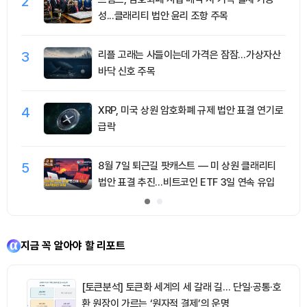
2
성...클래리티 법안 윤리 조항 주목
3
리플 고래는 사들이는데 가격은 잠잠…가상자산
바닥 신호 주목
4
XRP, 미국 상원 암호화폐 규제 법안 표결 연기로
급락
5
8월 7일 퇴근길 팟캐스트 — 미 상원 클래리티
법안 표결 추진…비트코인 ETF 3일 연속 유입
지금 꼭 알아야 할 리포트
[토큰분석] 토큰화 세계의 세 갈래 길… 단일·공통·호
환 원장이 가르는 ‘원자적 결제’의 운명