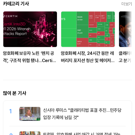
카테고리 기사
더보기
암호화폐 보유자 노린 ‘렌치 공
암호화폐 시장, 24시간 동안 레
클래리티 
격’, 구조적 위협 됐나…CertiK
버리지 포지션 청산 및 메이저
고 분기점
“상반기 피해 11.8배 급증”
코인 강세 유지
많이 본 기사
1
신시아 루미스 "클래리티법 표결 추진…민주당
입장 기록에 남길 것"
트럼프, 암호화폐 사업 매각 시 거액 절세 가능