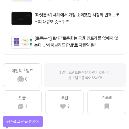
[마켓분석] 세계에서 가장 소외됐던 시장의 반격… 코
스피 대규모 숏스퀴즈
[토큰분석] IMF “토큰화는 금융 인프라를 없애지 않
는다… ‘하이브리드 FMI’로 재편할 뿐”
데일리 스탬프
데일리 스탬프를 찍은 회원이 없습니다.
첫 스탬프를 찍어 보세요!
0
스크랩
댓글
추천
1
2
퀴즈풀고 선물 받자!