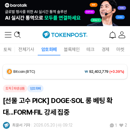
토픽
전체기사
암호화폐
블록체인
테크
경제
마켓
Bitcoin (BTC)
₩
92,402,779
(+0.39%)
Ethereum (ETH)
₩
2,727,037
(+0.59%)
토픽
|
파생상품
암호화폐
[선물 고수 PICK] DOGE·SOL 롱 베팅 확
Tether USDt (USDT)
₩
1,424
(+0.02%)
대...FORM·FIL 강세 집중
BNB (BNB)
₩
840,077
(-0.71%)
최윤서 기자
2026.05.20 (수) 09:12
2
1
USDC (USDC)
₩
1,425
(0.00%)