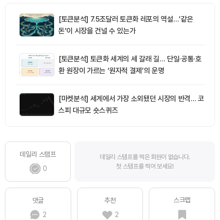
[토큰분석] 7.5조달러 토큰화 레포의 역설…‘같은
돈’이 시장을 건널 수 있는가
[토큰분석] 토큰화 세계의 세 갈래 길… 단일·공통·호
환 원장이 가르는 ‘원자적 결제’의 운명
[마켓분석] 세계에서 가장 소외됐던 시장의 반격… 코
스피 대규모 숏스퀴즈
데일리 스탬프
데일리 스탬프를 찍은 회원이 없습니다.
첫 스탬프를 찍어 보세요!
0
스크랩
댓글
추천
2
2