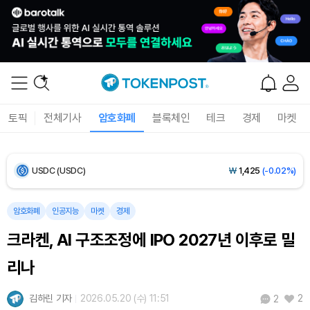
Bitcoin (BTC)
₩
91,585,145
(-0.58%)
Ethereum (ETH)
₩
2,710,125
(-0.41%)
Tether USDt (USDT)
₩
1,424
(+0.01%)
BNB (BNB)
₩
843,712
(-0.67%)
토픽
전체기사
암호화폐
블록체인
테크
경제
마켓
USDC (USDC)
₩
1,425
(-0.02%)
XRP (XRP)
₩
1,474
(-2.60%)
암호화폐
인공지능
마켓
경제
Solana (SOL)
₩
103,471
(-2.00%)
크라켄, AI 구조조정에 IPO 2027년 이후로 밀
TRON (TRX)
₩
465.6
(-0.10%)
리나
Hyperliquid (HYPE)
₩
79,479
(-2.12%)
김하린 기자
2026.05.20 (수) 11:51
2
2