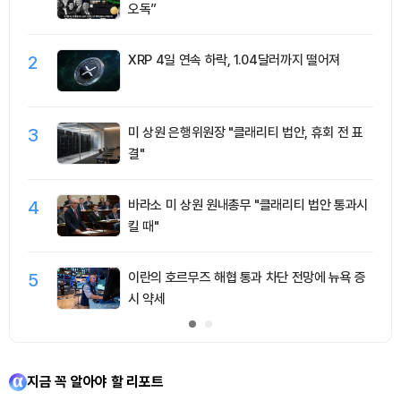
오독”
2
XRP 4일 연속 하락, 1.04달러까지 떨어져
3
미 상원 은행위원장 "클래리티 법안, 휴회 전 표
결"
4
바라소 미 상원 원내총무 "클래리티 법안 통과시
킬 때"
5
이란의 호르무즈 해협 통과 차단 전망에 뉴욕 증
시 약세
지금 꼭 알아야 할 리포트