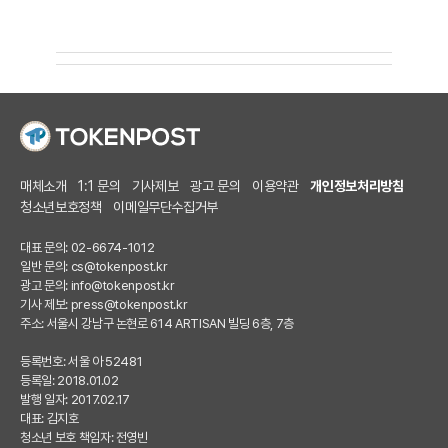
매체소개
1:1 문의
기사제보
광고 문의
이용약관
개인정보처리방침
청소년보호정책
이메일무단수집거부
대표 문의: 02-6674-1012
일반 문의:
cs@tokenpost.kr
광고 문의:
info@tokenpost.kr
기사 제보:
press@tokenpost.kr
주소: 서울시 강남구 논현로 614 ARTISAN 빌딩 6층, 7층
등록번호: 서울 아 52481
등록일: 2018.01.02
발행 일자: 2017.02.17
대표: 김지호
청소년 보호 책임자: 전영빈