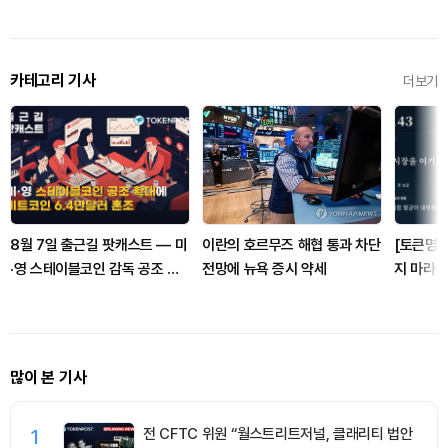
카테고리 기사
더보기
8월 7일 출근길 팟캐스트 — 미
이란의 호르무즈 해협 통과 차단
[토큰명언
·영 스테이블코인 감독 공조 확
전망에 뉴욕 증시 약세
지 마라" 
대, 비트코인 6만4000달러대
혼조
많이 본 기사
1
전 CFTC 위원 “월스트리트저널, 클래리티 법안