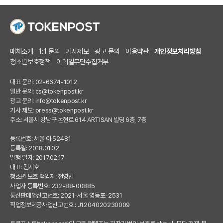
매체소개
1:1 문의
기사제보
광고 문의
이용약관
개인정보처리방침
청소년보호정책
이메일무단수집거부
대표 문의: 02-6674-1012
일반 문의:
cs@tokenpost.kr
광고 문의:
info@tokenpost.kr
기사 제보:
press@tokenpost.kr
주소: 서울시 강남구 논현로 614 ARTISAN 빌딩 6층, 7층
등록번호: 서울 아 52481
등록일: 2018.01.02
발행 일자: 2017.02.17
대표: 김지호
청소년 보호 책임자: 전영빈
사업자 등록번호: 232-88-00885
통신판매업신고번호: 2021-서울 영등포-2531
직업정보제공사업신고번호 : J1204020230009