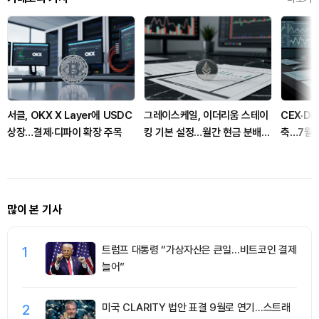
서클, OKX X Layer에 USDC
그레이스케일, 이더리움 스테이
CEX·D
상장…결제·디파이 확장 주목
킹 기본 설정…월간 현금 분배로
축…7월 
전환
장
많이 본 기사
1
트럼프 대통령 “가상자산은 큰일…비트코인 결제
늘어”
2
미국 CLARITY 법안 표결 9월로 연기…스트래