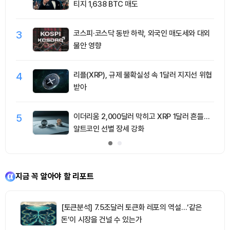
티지 1,638 BTC 매도
3
코스피·코스닥 동반 하락, 외국인 매도세와 대외
불안 영향
4
리플(XRP), 규제 불확실성 속 1달러 지지선 위협
받아
5
이더리움 2,000달러 막히고 XRP 1달러 흔들…
알트코인 선별 장세 강화
지금 꼭 알아야 할 리포트
[토큰분석] 7.5조달러 토큰화 레포의 역설…‘같은
돈’이 시장을 건널 수 있는가