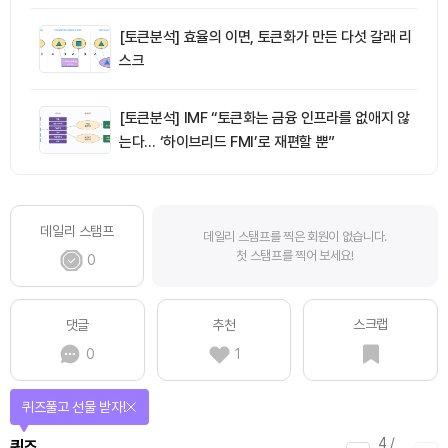
[토큰분석] 효율의 이면, 토큰화가 만든 다섯 갈래 리
스크
[토큰분석] IMF “토큰화는 금융 인프라를 없애지 않
는다… ‘하이브리드 FMI’로 재편할 뿐”
데일리 스탬프
데일리 스탬프를 찍은 회원이 없습니다.
첫 스탬프를 찍어 보세요!
0
스크랩
댓글
추천
0
1
퀴즈풀고 선물 받자!
4
/
퀴즈