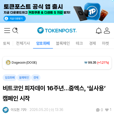
Solana (SOL)
₩
105,118
(+1.21%)
TRON (TRX)
₩
466.2
(+0.14%)
Hyperliquid (HYPE)
₩
77,326
(-2.83%)
토픽
전체기사
암호화폐
블록체인
테크
경제
마켓
Dogecoin (DOGE)
₩
99.35
(+1.21%)
Bitcoin (BTC)
₩
92,530,968
(+0.79%)
암호화폐
블록체인
경제
비트코인 피자데이 16주년…줌엑스, ‘실사용’
캠페인 시작
이도현 기자
2026.05.20 (수) 13:36
1
0