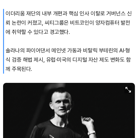
이더리움 재단의 내부 개편과 핵심 인사 이탈로 거버넌스 신
Solana (SOL)
₩
103,998
(-1.82%)
뢰 논란이 커졌고, 씨티그룹은 비트코인이 양자컴퓨터 발전
TRON (TRX)
₩
464.6
(-0.35%)
에 취약할 수 있다고 경고했다.
Hyperliquid (HYPE)
₩
80,023
(-2.60%)
솔라나의 파이어댄서 메인넷 가동과 비탈릭 부테린의 AI·형
식 검증 해법 제시, 유럽·미국의 디지털 자산 제도 변화도 함
Dogecoin (DOGE)
₩
98.22
(-1.66%)
께 주목된다.
Bitcoin (BTC)
₩
91,862,335
(-0.21%)