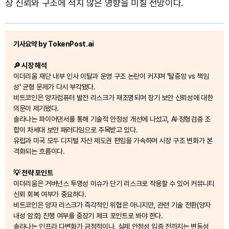
장 신뢰와 구조에 적지 않은 영향을 미칠 전망이다.
기사요약 by TokenPost.ai
🔎 시장 해석
이더리움 재단 내부 인사 이탈과 운영 구조 논란이 커지며 '탈중앙 vs 책임
성' 균형 문제가 다시 부각됐다.
비트코인은 양자컴퓨터 발전 리스크가 재조명되며 장기 보안 신뢰성에 대한
의문이 제기됐다.
솔라나는 파이어댄서를 통해 기술적 안정성 개선에 나섰고, AI·정형검증 조
합이 차세대 보안 패러다임으로 주목받고 있다.
유럽과 미국 모두 디지털 자산 제도권 편입을 가속하며 시장 구조 변화가 본
격화되는 흐름이다.
💡 전략 포인트
이더리움은 거버넌스 투명성 이슈가 단기 리스크로 작용할 수 있어 커뮤니티
신뢰 회복 여부가 중요하다.
비트코인은 양자 리스크가 즉각적인 위협은 아니지만, 관련 기술 전환(양자
내성 암호) 진행 여부를 중장기 체크 포인트로 봐야 한다.
솔라나는 인프라 다변화가 긍정적이나, 실제 안정성 입증 전까지는 변동성