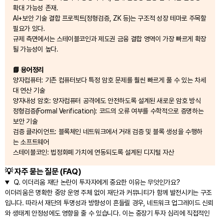
확대 가능성 존재.
AI+보안 기술 결합 프로젝트(정형검증, ZK 등)는 구조적 성장 테마로 주목할
필요가 있다.
규제 측면에서는 스테이블코인과 제도권 금융 결합 영역이 가장 빠르게 확장
될 가능성이 높다.
📘 용어정리
양자컴퓨터: 기존 컴퓨터보다 특정 암호 문제를 훨씬 빠르게 풀 수 있는 차세
대 연산 기술
양자내성 암호: 양자컴퓨터 공격에도 안전하도록 설계된 새로운 암호 방식
정형검증(Formal Verification): 코드의 오류 여부를 수학적으로 증명하는
보안 기술
검증 클라이언트: 블록체인 네트워크에서 거래 검증 및 블록 생성을 수행하
는 소프트웨어
스테이블코인: 법정화폐 가치에 연동되도록 설계된 디지털 자산
💡 자주 묻는 질문 (FAQ)
Q.
이더리움 재단 논란이 투자자에게 중요한 이유는 무엇인가요?
이더리움은 명확한 중앙 운영 주체 없이 재단과 커뮤니티가 함께 발전시키는 구조
입니다. 따라서 재단의 투명성과 방향성이 흔들릴 경우, 네트워크 업그레이드 신뢰
와 생태계 안정성에도 영향을 줄 수 있습니다. 이는 중장기 투자 심리에 직접적인