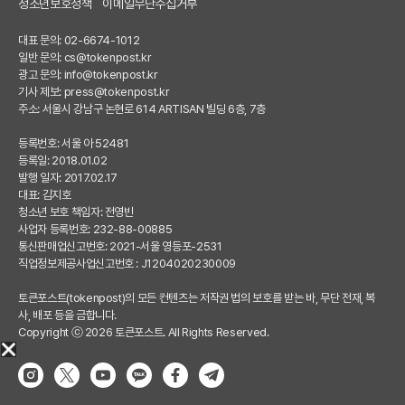
청소년보호정책
이메일무단수집거부
대표 문의: 02-6674-1012
일반 문의:
cs@tokenpost.kr
광고 문의:
info@tokenpost.kr
기사 제보:
press@tokenpost.kr
주소: 서울시 강남구 논현로 614 ARTISAN 빌딩 6층, 7층
등록번호: 서울 아 52481
등록일: 2018.01.02
발행 일자: 2017.02.17
대표: 김지호
청소년 보호 책임자: 전영빈
사업자 등록번호: 232-88-00885
통신판매업신고번호: 2021-서울 영등포-2531
직업정보제공사업신고번호 : J1204020230009
토큰포스트(tokenpost)의 모든 컨텐츠는 저작권 법의 보호를 받는 바, 무단 전재, 복
사, 배포 등을 금합니다.
Copyright ⓒ 2026 토큰포스트. All Rights Reserved.