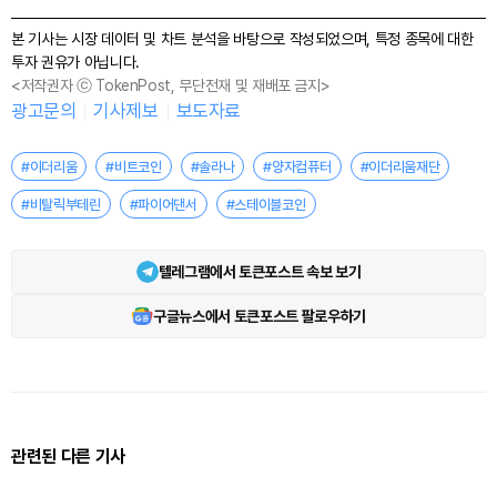
본 기사는 시장 데이터 및 차트 분석을 바탕으로 작성되었으며, 특정 종목에 대한
투자 권유가 아닙니다.
<저작권자 ⓒ TokenPost, 무단전재 및 재배포 금지>
광고문의
기사제보
보도자료
#이더리움
#비트코인
#솔라나
#양자컴퓨터
#이더리움재단
#비탈릭부테린
#파이어댄서
#스테이블코인
텔레그램에서 토큰포스트 속보 보기
구글뉴스에서 토큰포스트 팔로우하기
관련된 다른 기사