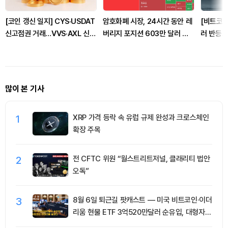
[코인 갱신 일지] CYS·USDAT
암호화폐 시장, 24시간 동안 레
[비트코인
신고점권 거래…VVS·AXL 신저
버리지 포지션 603만 달러 청
러 반등…
점 경신
산
포 지속
많이 본 기사
1
XRP 가격 등락 속 유럽 규제 완성과 크로스체인
확장 주목
2
전 CFTC 위원 “월스트리트저널, 클래리티 법안
오독”
3
8월 6일 퇴근길 팟캐스트 — 미국 비트코인·이더
리움 현물 ETF 3억520만달러 순유입, 대형자산
쏠림 강화