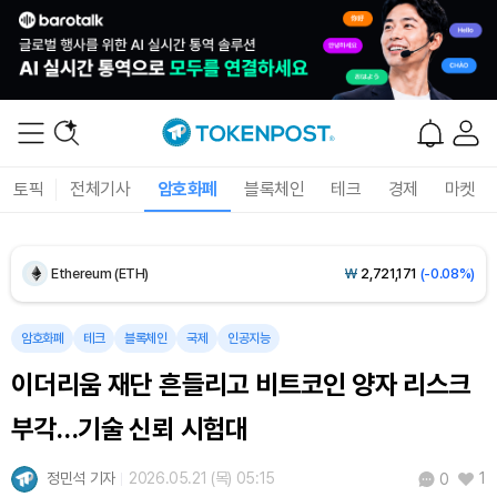
Dogecoin (DOGE)
₩
98.22
(-1.66%)
토픽
전체기사
암호화폐
블록체인
테크
경제
마켓
Bitcoin (BTC)
₩
91,862,335
(-0.21%)
Ethereum (ETH)
₩
2,721,171
(-0.08%)
Tether USDt (USDT)
₩
1,421
(+0.01%)
암호화폐
테크
블록체인
국제
인공지능
이더리움 재단 흔들리고 비트코인 양자 리스크
BNB (BNB)
₩
842,975
(-1.25%)
부각…기술 신뢰 시험대
USDC (USDC)
₩
1,422
(-0.02%)
정민석 기자
2026.05.21 (목) 05:15
1
0
XRP (XRP)
₩
1,481
(-2.66%)