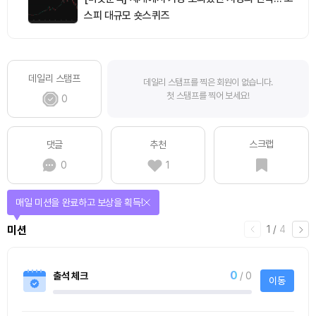
스피 대규모 숏스퀴즈
데일리 스탬프
데일리 스탬프를 찍은 회원이 없습니다.
첫 스탬프를 찍어 보세요!
0
스크랩
댓글
추천
0
1
매일 미션을 완료하고 보상을 획득!
1
/
4
미션
0
출석 체크
/ 0
이동