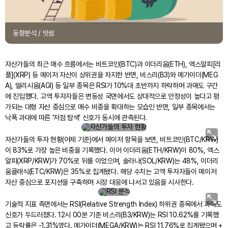
동향분석 / 빗썸
자산가들의 최근 매수 흐름에서는 비트코인(BTC)과 이더리움(ETH), 엑스알피[리
플](XRP) 등 메이저 자산이 상위권을 차지한 반면, 비스리(B3)와 메가이더(MEG
A), 델리시움(AGI) 등 일부 종목은 RSI가 10%대 초반까지 하락하며 과매도 구간
에 진입했다. 고액 투자자들은 변동성 국면에서도 상대적으로 안정성이 높다고 평
가되는 대형 자산 중심으로 매수 비중을 확대하는 모습인 반면, 일부 종목에서는
자산가들의 투자 현황
낙폭 과대에 따른 ‘저점 탐색’ 신호가 동시에 관측된다.
(어제 기준)
지금이
자산가들의 투자 현황(어제 기준)에서 메이저 항목을 보면, 비트코인(BTC/KRW)
저점일
이 83%로 가장 높은 비중을 기록했다. 이어 이더리움(ETH/KRW)이 80%, 엑스
까? RSI
알피(XRP/KRW)가 70%로 뒤를 이었으며, 솔라나(SOL/KRW)는 48%, 이더리
하위권
움클래식(ETC/KRW)은 35%로 집계됐다. 해당 수치는 고액 투자자들이 메이저
(12시
자산 중심으로 포지션을 구축하며 시장 대응에 나서고 있음을 시사한다.
00분)
기술적 지표 측면에서는 RSI(Relative Strength Index) 하위권 종목에서 과매도
신호가 두드러졌다. 12시 00분 기준 비스리(B3/KRW)는 RSI 10.62%를 기록했
고 등락률은 -1.31%였다. 메가이더(MEGA/KRW)는 RSI 11.76%로 집계됐으며 +