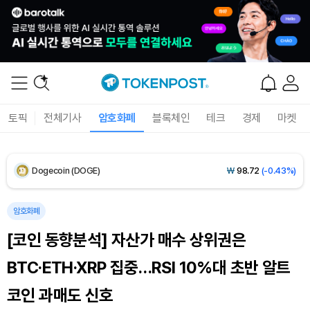
XRP (XRP)
₩
1,466
(-1.66%)
Solana (SOL)
₩
103,448
(-1.18%)
TRON (TRX)
₩
467.0
(-0.03%)
토픽
전체기사
암호화폐
블록체인
테크
경제
마켓
Hyperliquid (HYPE)
₩
79,287
(-0.98%)
Dogecoin (DOGE)
₩
98.72
(-0.43%)
Bitcoin (BTC)
₩
91,594,942
(-0.32%)
암호화폐
[코인 동향분석] 자산가 매수 상위권은
BTC·ETH·XRP 집중…RSI 10%대 초반 알트
코인 과매도 신호