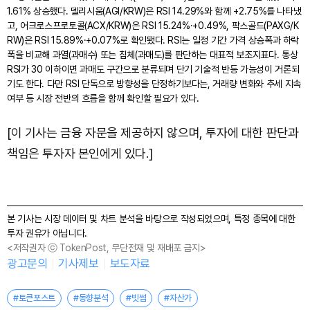
1.61% 상승했다. 델리시움(AGI/KRW)은 RSI 14.29%와 함께 +2.75%를 나타냈
고, 어크로스프로토콜(ACX/KRW)은 RSI 15.24%·+0.49%, 팍스골드(PAXG/K
RW)은 RSI 15.89%·+0.07%로 확인됐다. RSI는 일정 기간 가격 상승폭과 하락
폭을 비교해 과열(과매수) 또는 침체(과매도)를 판단하는 대표적 보조지표다. 통상
RSI가 30 이하이면 과매도 구간으로 분류되며 단기 기술적 반등 가능성이 거론되
기도 한다. 다만 RSI 단독으로 방향성을 단정하기보다는, 거래량 변화와 추세 지속
여부 등 시장 전반의 흐름을 함께 확인할 필요가 있다.
[이 기사는 금융 자문을 제공하지 않으며, 투자에 대한 판단과
책임은 투자자 본인에게 있다.]
본 기사는 시장 데이터 및 차트 분석을 바탕으로 작성되었으며, 특정 종목에 대한
투자 권유가 아닙니다.
<저작권자 ⓒ TokenPost, 무단전재 및 재배포 금지>
광고문의
기사제보
보도자료
#토큰포스트
#동향분석
#빗썸
#자산가