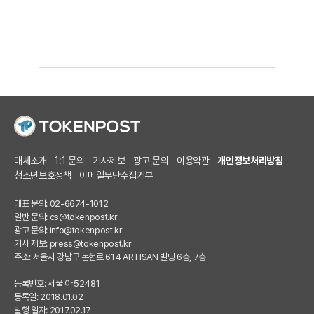
매체소개
1:1 문의
기사제보
광고 문의
이용약관
개인정보처리방침
청소년보호정책
이메일무단수집거부
대표 문의: 02-6674-1012
일반 문의:
cs@tokenpost.kr
광고 문의:
info@tokenpost.kr
기사 제보:
press@tokenpost.kr
주소: 서울시 강남구 논현로 614 ARTISAN 빌딩 6층, 7층
등록번호: 서울 아 52481
등록일: 2018.01.02
발행 일자: 2017.02.17