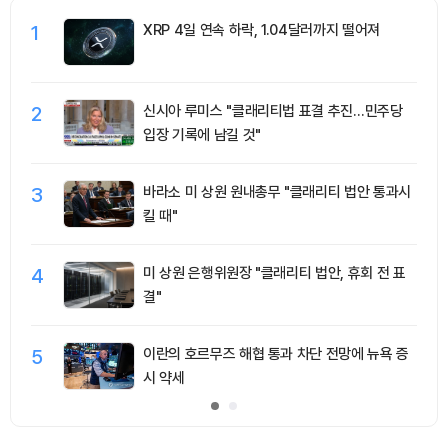
1
XRP 4일 연속 하락, 1.04달러까지 떨어져
2
신시아 루미스 "클래리티법 표결 추진…민주당
입장 기록에 남길 것"
3
바라소 미 상원 원내총무 "클래리티 법안 통과시
킬 때"
4
미 상원 은행위원장 "클래리티 법안, 휴회 전 표
결"
5
이란의 호르무즈 해협 통과 차단 전망에 뉴욕 증
시 약세