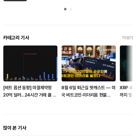
카테고리 기사
더보기
[비트 옵션 동향] 미결제약정
8월 6일 퇴근길 팟캐스트 — 미
XRP 4일
20억 달러...24시간 거래 콜 우
국 비트코인·이더리움 현물
까지 떨
위
ETF 3억520만달러 순유입, 대
형자산 쏠림 강화
많이 본 기사