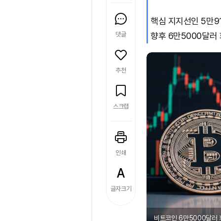
핵심 지지선인 5만9
댓글
향후 6만5000달러
추천
스크랩
인쇄
글자크기
비트코인 6만5000달러 회