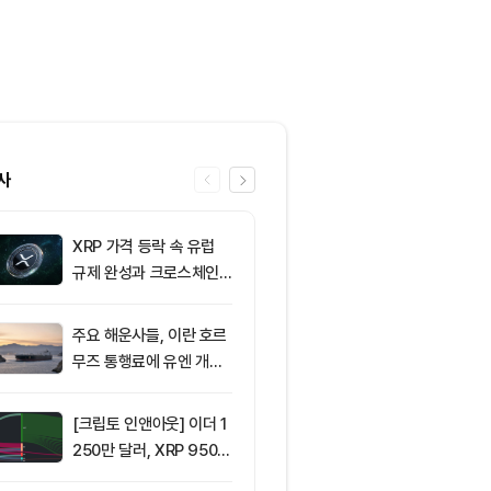
사
XRP 가격 등락 속 유럽
6
[오후 시세브리
규제 완성과 크로스체인
폐 시장 혼조세
확장 주목
인 64,516달
움 1,897달러
주요 해운사들, 이란 호르
7
ETF스토어 대표
무즈 통행료에 유엔 개입
TY 법안 논의
요청
교육 필요성 드
[크립토 인앤아웃] 이더 1
8
리플(XRP), 1
250만 달러, XRP 950만
지선 시험대…1
달러 이탈
복이 분기점