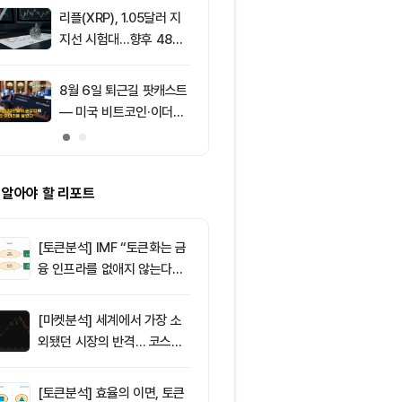
리플(XRP), 1.05달러 지
9
[특징주] 고려
지선 시험대…향후 48시
급등, 비철금속
간이 분기점 될까
끈다…구리값 
부각
8월 6일 퇴근길 팟캐스트
10
[특징주] 심텍,
— 미국 비트코인·이더리
닝 서프라이즈
움 현물 ETF 3억520만
캠 성장 기대에
달러 순유입, 대형자산 쏠
정치 상향
림 강화
 알아야 할 리포트
[토큰분석] IMF “토큰화는 금
융 인프라를 없애지 않는다…
‘하이브리드 FMI’로 재편할
뿐”
[마켓분석] 세계에서 가장 소
외됐던 시장의 반격… 코스피
대규모 숏스퀴즈
[토큰분석] 효율의 이면, 토큰