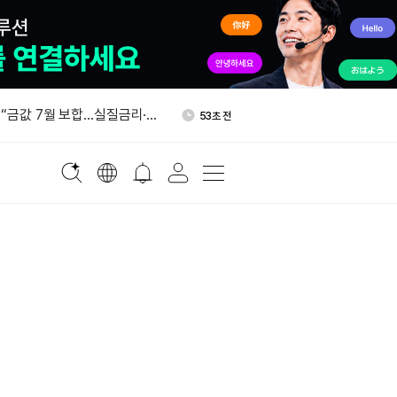
업수당 청구 19.9만건…예상
22분 전
“금값 7월 보합…실질금리·달
53초 전
암호화폐 프로젝트 최소 109곳
12분 전
DeFi 최다
 위원 “월스트리트저널, 클래리
16분 전
독”
스 “상반기 암호화폐 보유자
18분 전
해 3,000만 달러 넘어”
업수당 청구 19.9만건…예상
22분 전
“금값 7월 보합…실질금리·달
53초 전