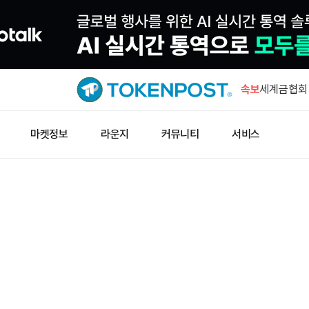
미 신규 실
치 하회
속보
세계금협회 
러가 변수”
2026년 
마켓정보
라운지
커뮤니티
서비스
폐쇄 전망…
전 CFTC
티 법안 오
체이널리시
폭력 강도 피
미 신규 실
치 하회
세계금협회 
러가 변수”