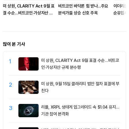
미 상원, CLARITY Act 9월 표
비트코인 바닥론 힘 받나…주요
이더리움 
결 수순…비트코인·가상자산 규
분석가들 상승 신호 주목
순유입세.
제 분수령
유치
많이 본 기사
1
미 상원, CLARITY Act 9월 표결 수순…비트코
인·가상자산 규제 분수령
2
미 상원, 9월 15일 클래리티 법안 절차 표결에 부
친다
3
리플, XRPL 생태계 업그레이드 속 $1.04 유지…
기관 참여 본격화