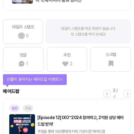
미 국채·아시아 통화 방어전
데일리 스탬프
데일리 스탬프를 찍은 회원이 없습니다.
첫 스탬프를 찍어 보세요!
0
스크랩
댓글
추천
1
2
선물이 쏟아지는 에어드랍 이벤트!
3
/
에어드랍
4
일반
마감
[Episode 12] IXO™2024 참여하고, 2억원 상당 에어
드랍 받자!
추첨을 통해 100명에게 커피 기프티콘 에어드랍