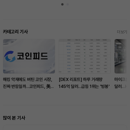
카테고리 기사
더보기
해킹 악재에도 버틴 코인 시장,
[DEX 리포트] 하루 거래량
마이크론 
진짜 반등일까…코인피드, 美증
145억 달러...급등 1위는 '빙봉'
달러…HB
시 의존도 경고
많이 본 기사