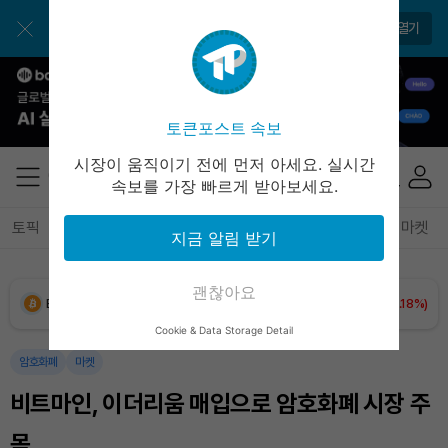
앱으로 매일 간편하게 이용하세요
앱 열기
토큰포스트 속보
시장이 움직이기 전에 먼저 아세요. 실시간
속보를 가장 빠르게 받아보세요.
토픽
전체기사
암호화폐
블록체인
테크
경제
마켓
지금 알림 받기
괜찮아요
Bitcoin (BTC)
₩
91,731,663
(+0.18%)
Cookie & Data Storage Detail
Ethereum (ETH)
₩
2,700,606
(+1.41%)
암호화폐
마켓
비트마인, 이더리움 매입으로 암호화폐 시장 주
Tether USDt (USDT)
₩
1,421
(-0.02%)
목