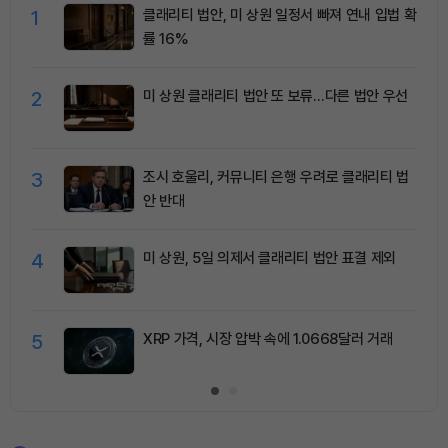
1
클래리티 법안, 미 상원 일정서 빠져 연내 입법 확
률 16%
2
미 상원 클래리티 법안 또 보류…다른 법안 우선
3
조시 호울리, 커뮤니티 은행 우려로 클래리티 법
안 반대
4
미 상원, 5일 의제서 클래리티 법안 표결 제외
5
XRP 가격, 시장 압박 속에 1.0668달러 거래