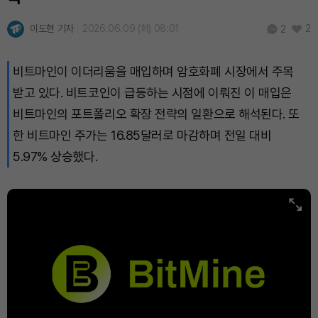
BNB (BNB)
₩
843,288
(-1.42%)
이도현 기자
2026.06.09 (화) 08:01
2
2
USDC (USDC)
₩
1,422
(0.00%)
비트마인이 이더리움을 매입하며 암호화폐 시장에서 주목
XRP (XRP)
₩
1,491
(-2.31%)
받고 있다. 비트코인이 급등하는 시점에 이뤄진 이 매입은
Solana (SOL)
₩
104,543
(-0.85%)
비트마인의 포트폴리오 확장 전략의 일환으로 해석된다. 또
한 비트마인 주가는 16.85달러로 마감하며 전일 대비
TRON (TRX)
₩
466.8
(+0.47%)
5.97% 상승했다.
Hyperliquid (HYPE)
₩
80,131
(+0.79%)
Dogecoin (DOGE)
₩
99.07
(-0.81%)