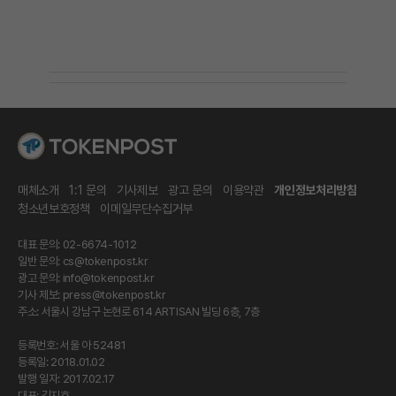
매체소개
1:1 문의
기사제보
광고 문의
이용약관
개인정보처리방침
청소년보호정책
이메일무단수집거부
대표 문의: 02-6674-1012
일반 문의:
cs@tokenpost.kr
광고 문의:
info@tokenpost.kr
기사 제보:
press@tokenpost.kr
주소: 서울시 강남구 논현로 614 ARTISAN 빌딩 6층, 7층
등록번호: 서울 아 52481
등록일: 2018.01.02
발행 일자: 2017.02.17
대표: 김지호