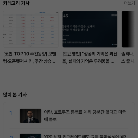
카테고리 기사
더보기
[코인 TOP 10 주간동향] 모멘
[토큰명언] "성공의 기억은 과신
솔라나, 
텀·오픈렛저·시커, 주간 상승률
을, 실패의 기억은 두려움을 낳
스 출시로
상위…매수 체결강도는
는다" ㅡ Day 145
CC·BCH·JUP 500% ‘쏠림’
많이 본 기사
1
이란, 호르무즈 통행료 계획 당분간 없다고 미국
에 통보
2
XRP 레저 업그레이드에도 규제 불확실성에 XR