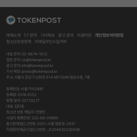
매체소개
1:1 문의
기사제보
광고 문의
이용약관
개인정보처리방침
청소년보호정책
이메일무단수집거부
대표 문의: 02-6674-1012
일반 문의:
cs@tokenpost.kr
광고 문의:
info@tokenpost.kr
기사 제보:
press@tokenpost.kr
주소: 서울시 강남구 논현로 614 ARTISAN 빌딩 6층, 7층
등록번호: 서울 아 52481
등록일: 2018.01.02
발행 일자: 2017.02.17
대표: 김지호
청소년 보호 책임자: 전영빈
사업자 등록번호: 232-88-00885
통신판매업신고번호: 2021-서울 영등포-2531
직업정보제공사업신고번호 : J1204020230009