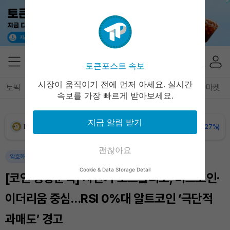
XRP (XRP)
₩
1,462
(+0.44%)
Solana (SOL)
₩
107,310
(+2.04%)
토큰포스트 속보
TRON (TRX)
₩
464.1
(+0.75%)
시장이 움직이기 전에 먼저 아세요. 실시간
토픽
전체기사
암호화폐
블록체인
테크
경제
마켓
속보를 가장 빠르게 받아보세요.
Hyperliquid (HYPE)
₩
76,946
(+0.49%)
지금 알림 받기
Dogecoin (DOGE)
₩
98.62
(-0.27%)
괜찮아요
Bitcoin (BTC)
₩
91,231,520
(-0.21%)
암호화폐
Cookie & Data Storage Detail
[코인 동향분석] 자산가 포트폴리오, 비트코인·
이더리움 중심…RSI 0%대 알트코인 ‘극단적
과매도’ 경고