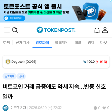
Solana (SOL)
₩
107,845
(+3.82%)
TRON (TRX)
₩
462.6
(+0.14%)
Hyperliquid (HYPE)
₩
77,045
(-1.77%)
토픽
전체기사
암호화폐
블록체인
테크
경제
마켓
Dogecoin (DOGE)
₩
100.0
(+1.91%)
Bitcoin (BTC)
₩
91,559,149
(+0.15%)
암호화폐
경제
비트코인 거래 급증에도 약세 지속…반등 신호
일까
이준한 기자
2026.06.10 (수) 22:32
0
0