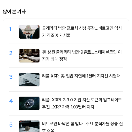
많이 본 기사
1
클래리티 법안 클로처 신청 주장…비트코인 역사
가 리조 X 게시물
2
美 상원 클래리티 법안 9월로…스테이블코인 이
자가 최대 쟁점
3
리플 XRP, 美 입법 지연에 1달러 지지선 시험대
4
리플, XRPL 3.3.0 기관 자산 토큰화 업그레이드
추진…XRP 가격 1.03달러 지지
5
비트코인 바닥론 힘 받나…주요 분석가들 상승 신
호 주목