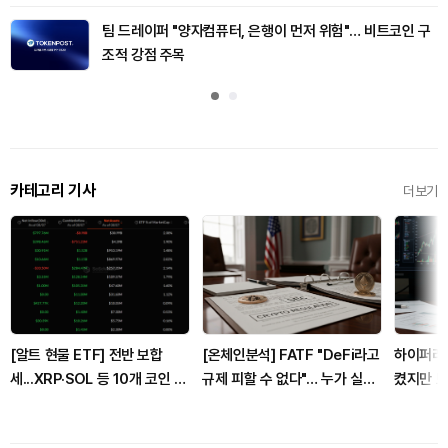
팀 드레이퍼 "양자컴퓨터, 은행이 먼저 위험"… 비트코인 구
조적 강점 주목
카테고리 기사
더보기
[알트 현물 ETF] 전반 보합
[온체인분석] FATF "DeFi라고
하이퍼리퀴
세...XRP·SOL 등 10개 코인 관
규제 피할 수 없다"… 누가 실제
켰지만 
망
통제하는지가 핵심