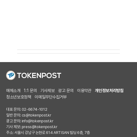
매체소개
1:1 문의
기사제보
광고 문의
이용약관
개인정보처리방침
청소년보호정책
이메일무단수집거부
대표 문의: 02-6674-1012
일반 문의:
cs@tokenpost.kr
광고 문의:
info@tokenpost.kr
기사 제보:
press@tokenpost.kr
주소: 서울시 강남구 논현로 614 ARTISAN 빌딩 6층, 7층