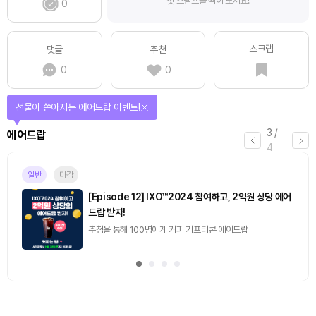
첫 스탬프를 찍어 보세요!
0
스크랩
댓글
추천
0
0
선물이 쏟아지는 에어드랍 이벤트!
3
/
에어드랍
4
일반
마감
[Episode 12] IXO™2024 참여하고, 2억원 상당 에어
드랍 받자!
추첨을 통해 100명에게 커피 기프티콘 에어드랍