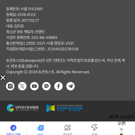
등록번호: 서울 아 52481
등록일: 2018.01.02
발행 일자: 2017.02.17
대표: 김지호
청소년 보호 책임자: 전영빈
사업자 등록번호: 232-88-00885
통신판매업신고번호: 2021-서울 영등포-2531
직업정보제공사업신고번호 : J1204020230009
토큰포스트(tokenpost)의 모든 컨텐츠는 저작권 법의 보호를 받는 바, 무단 전재, 복
사, 배포 등을 금합니다.
Copyright ⓒ 2026 토큰포스트. All Rights Reserved.
NEW! 토큰운세
오픈!
알파리포트
뉴스
리서치
속보