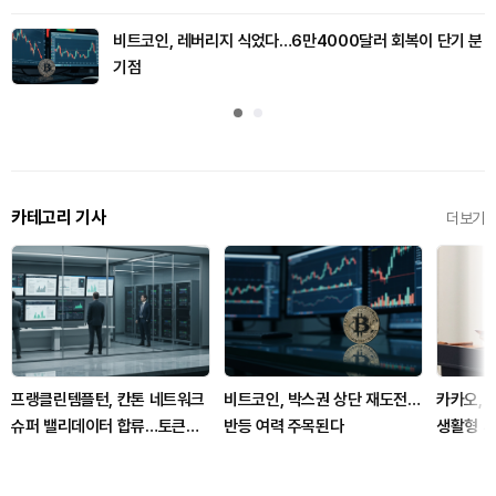
비트코인, 레버리지 식었다…6만4000달러 회복이 단기 분
기점
카테고리 기사
더보기
프랭클린템플턴, 칸톤 네트워크
비트코인, 박스권 상단 재도전…
카카오, 
슈퍼 밸리데이터 합류…토큰화
반등 여력 주목된다
생활형 서
금융 상용화 신호