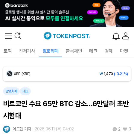
Ethereum (ETH)
₩
2,711,628
(-0.26%)
Tether USDt (USDT)
₩
1,421
(0.00%)
BNB (BNB)
₩
841,453
(-0.78%)
토픽
전체기사
암호화폐
블록체인
테크
경제
마켓
USDC (USDC)
₩
1,422
(+0.01%)
XRP (XRP)
₩
1,470
(-3.21%)
Solana (SOL)
₩
103,674
(-1.83%)
암호화폐
테크
비트코인 수요 65만 BTC 감소…6만달러 초반
TRON (TRX)
₩
464.7
(-0.29%)
시험대
Hyperliquid (HYPE)
₩
79,471
(-1.73%)
이도현 기자
2026.06.11 (목) 04:02
3
2
Dogecoin (DOGE)
₩
98.12
(-1.75%)