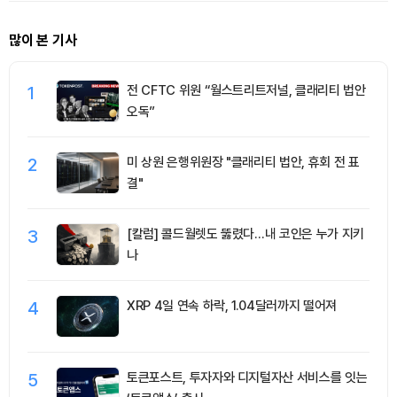
많이 본 기사
1
전 CFTC 위원 “월스트리트저널, 클래리티 법안
오독”
2
미 상원 은행위원장 "클래리티 법안, 휴회 전 표
결"
3
[칼럼] 콜드월렛도 뚫렸다…내 코인은 누가 지키
나
4
XRP 4일 연속 하락, 1.04달러까지 떨어져
5
토큰포스트, 투자자와 디지털자산 서비스를 잇는