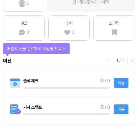
첫 스탬프를 찍어 보세요!
0
스크랩
댓글
추천
2
3
매일 미션을 완료하고 보상을 획득!
1
/
4
미션
0
출석 체크
/ 0
이동
0
기사 스탬프
/ 0
이동