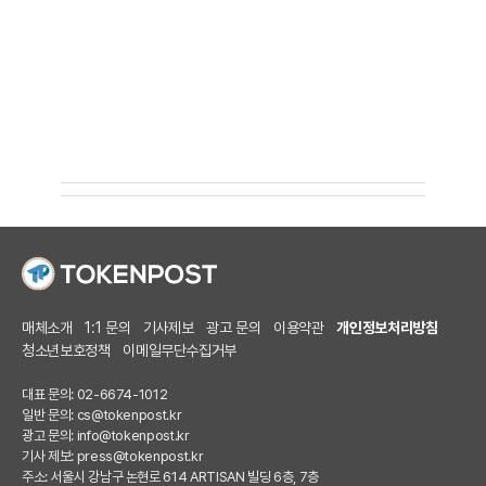
매체소개
1:1 문의
기사제보
광고 문의
이용약관
개인정보처리방침
청소년보호정책
이메일무단수집거부
대표 문의: 02-6674-1012
일반 문의:
cs@tokenpost.kr
광고 문의:
info@tokenpost.kr
기사 제보:
press@tokenpost.kr
주소: 서울시 강남구 논현로 614 ARTISAN 빌딩 6층, 7층