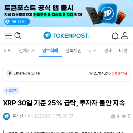
Dogecoin (DOGE)
₩
100.1
(+1.75%)
Bitcoin (BTC)
₩
91,508,236
(+0.14%)
토픽
전체기사
암호화폐
블록체인
테크
경제
마켓
Ethereum (ETH)
₩
2,704,210
(+0.34%)
Tether USDt (USDT)
₩
1,407
(+0.01%)
BNB (BNB)
₩
849,411
(+1.78%)
암호화폐
XRP 30일 기준 25% 급락, 투자자 불안 지속
USDC (USDC)
₩
1,408
(0.00%)
류하진 기자
2026.06.11 (목) 06:07
5
4
XRP (XRP)
₩
1,473
(+2.06%)
Solana (SOL)
₩
107,298
(+3.25%)