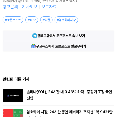
<저작권자 ⓒ TokenPost, 무단전재 및 재배포 금지>
광고문의
기사제보
보도자료
#토큰포스트
#XRP
#리플
#암호화폐시장
텔레그램에서 토큰포스트 속보 보기
구글뉴스에서 토큰포스트 팔로우하기
관련된 다른 기사
솔라나(SOL), 24시간 내 3.46% 하락…중장기 조정 국면
진입
암호화폐 시장, 24시간 동안 레버리지 포지션 1억 9431만