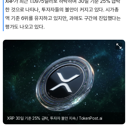
XRP가 최근 1.0975달러로 하락하며 30일 기준 25% 급락
한 것으로 나타나, 투자자들의 불안이 커지고 있다. 시가총
TRON (TRX)
₩
462.8
(+0.36%)
액 기준 6위를 유지하고 있지만, 과매도 구간에 진입했다는
평가도 나오고 있다.
Hyperliquid (HYPE)
₩
77,121
(-0.88%)
Dogecoin (DOGE)
₩
100.1
(+1.75%)
Bitcoin (BTC)
₩
91,508,236
(+0.14%)
XRP 30일 기준 25% 급락, 투자자 불안 지속 / TokenPost.ai