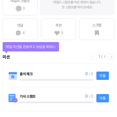
데일리 스탬프
데일리 스탬프를 찍은 회원이 없습니다.
첫 스탬프를 찍어 보세요!
0
스크랩
댓글
추천
4
5
매일 미션을 완료하고 보상을 획득!
1
/
4
미션
0
출석 체크
/ 0
이동
0
기사 스탬프
/ 0
이동