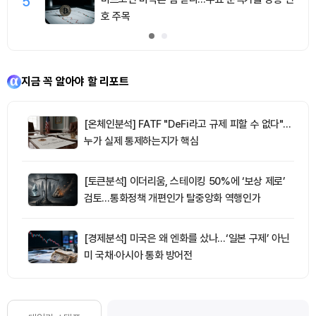
5
호 주목
지금 꼭 알아야 할 리포트
[온체인분석] FATF "DeFi라고 규제 피할 수 없다"…
누가 실제 통제하는지가 핵심
[토큰분석] 이더리움, 스테이킹 50%에 ‘보상 제로’
검토…통화정책 개편인가 탈중앙화 역행인가
[경제분석] 미국은 왜 엔화를 샀나…‘일본 구제’ 아닌
미 국채·아시아 통화 방어전