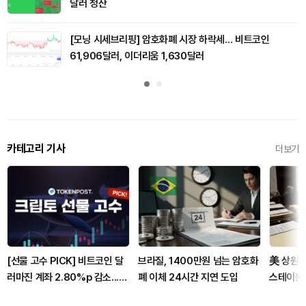
달러 청산
[모닝 시세브리핑] 암호화폐 시장 하락세… 비트코인
61,906달러, 이더리움 1,630달러
카테고리 기사
더보기
[선물 고수 PICK] 비트코인 달
브라질, 1400만원 넘는 암호화
美 상원 
러마진 계좌 2.80%p 감소...코
폐 이체 24시간 지연 도입
스테이블
인마진 포지션 2.05%p 축소