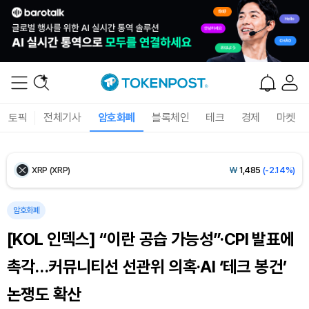
Ethereum (ETH)
₩
2,720,043
(+1.13%)
Tether USDt (USDT)
₩
1,421
(+0.01%)
BNB (BNB)
₩
841,526
(-1.49%)
토픽
전체기사
암호화폐
블록체인
테크
경제
마켓
USDC (USDC)
₩
1,422
(0.00%)
XRP (XRP)
₩
1,485
(-2.14%)
Solana (SOL)
₩
104,163
(-1.38%)
암호화폐
[KOL 인덱스] “이란 공습 가능성”·CPI 발표에
TRON (TRX)
₩
465.4
(-0.17%)
촉각…커뮤니티선 선관위 의혹·AI ‘테크 봉건’
Hyperliquid (HYPE)
₩
79,388
(-3.02%)
논쟁도 확산
Dogecoin (DOGE)
₩
98.33
(-1.53%)