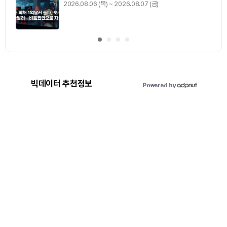
0
기사 스탬프
/ 0
이동
빅데이터 추천정보