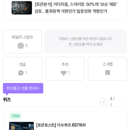
[토큰분석] 이더리움, 스테이킹 50%에 ‘보상 제로’
검토…통화정책 개편인가 탈중앙화 역행인가
데일리 스탬프
데일리 스탬프를 찍은 회원이 없습니다.
첫 스탬프를 찍어 보세요!
0
스크랩
댓글
추천
1
1
매일 미션을 완료하고 보상을 획득!
1
/
4
미션
0
출석 체크
/ 0
이동