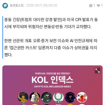
토큰포스트
2026.06.11 (목) 09:30
1
1
Bitcoin (BTC)
₩
91,935,949
(-0.01%)
중동 긴장(트럼프 대이란 강경 발언)과 미국 CPI 발표가 동
시에 부각되며 위험자산 변동성·반등 기대가 교차했다.
한편 선관위 개표 오류·증거 보전 이슈와 AI 안전규제에 따
른 ‘접근권한 카스트’ 담론까지 다층 이슈가 상위권을 차지
했다.