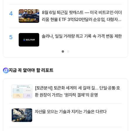
4
8월 6일 퇴근길 팟캐스트 — 미국 비트코인·이더
리움 현물 ETF 3억520만달러 순유입, 대형자산
쏠림 강화
5
솔라나, 일일 거래량 최고 기록 속 가격 변동 제한
지금 꼭 알아야 할 리포트
[토큰분석] 토큰화 세계의 세 갈래 길… 단일·공통·호
환 원장이 가르는 ‘원자적 결제’의 운명
자산을 모으는 기술과 지키는 기술은 다르다