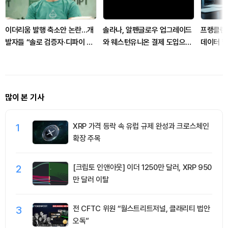
이더리움 발행 축소안 논란…개
솔라나, 알펜글로우 업그레이드
프랭클린템
발자들 “솔로 검증자·디파이 위
와 웨스턴유니온 결제 도입으로
데이터 
축”
생태계 강화
단계로
많이 본 기사
1
XRP 가격 등락 속 유럽 규제 완성과 크로스체인
확장 주목
2
[크립토 인앤아웃] 이더 1250만 달러, XRP 950
만 달러 이탈
3
전 CFTC 위원 “월스트리트저널, 클래리티 법안
오독”