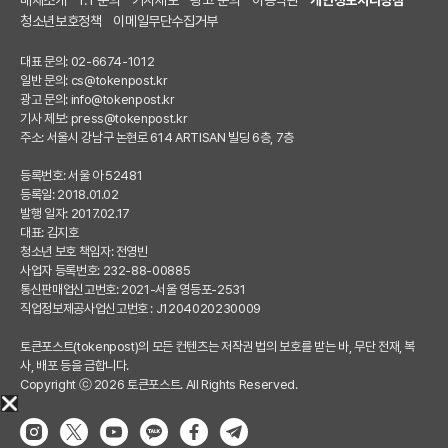
청소년보호정책
이메일무단수집거부
대표 문의: 02-6674-1012
일반 문의:
cs@tokenpost.kr
광고 문의:
info@tokenpost.kr
기사 제보:
press@tokenpost.kr
주소: 서울시 강남구 논현로 614 ARTISAN 빌딩 6층, 7층
등록번호: 서울 아 52481
등록일: 2018.01.02
발행 일자: 2017.02.17
대표: 김지호
청소년 보호 책임자: 전영빈
사업자 등록번호: 232-88-00885
통신판매업신고번호: 2021-서울 영등포-2531
직업정보제공사업신고번호 : J1204020230009
토큰포스트(tokenpost)의 모든 컨텐츠는 저작권 법의 보호를 받는 바, 무단 전재, 복
사, 배포 등을 금합니다.
Copyright ⓒ 2026 토큰포스트. All Rights Reserved.