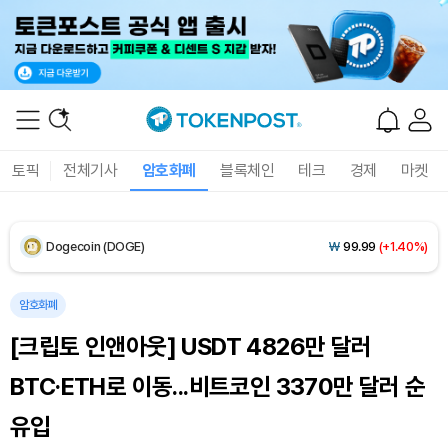
XRP (XRP)
₩
1,469
(+1.06%)
Solana (SOL)
₩
107,014
(+2.59%)
TRON (TRX)
₩
462.2
(+0.17%)
토픽
전체기사
암호화폐
블록체인
테크
경제
마켓
Hyperliquid (HYPE)
₩
76,787
(-2.76%)
Dogecoin (DOGE)
₩
99.99
(+1.40%)
Bitcoin (BTC)
₩
91,697,667
(-0.08%)
암호화폐
[크립토 인앤아웃] USDT 4826만 달러
BTC·ETH로 이동...비트코인 3370만 달러 순
유입