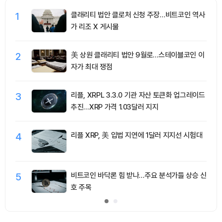
1
클래리티 법안 클로처 신청 주장…비트코인 역사
가 리조 X 게시물
2
美 상원 클래리티 법안 9월로…스테이블코인 이
자가 최대 쟁점
3
리플, XRPL 3.3.0 기관 자산 토큰화 업그레이드
추진…XRP 가격 1.03달러 지지
4
리플 XRP, 美 입법 지연에 1달러 지지선 시험대
5
비트코인 바닥론 힘 받나…주요 분석가들 상승 신
호 주목