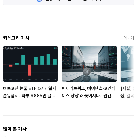
카테고리 기사
더보기
비트코인 현물 ETF 5거래일째
파이네트워크, 바이낸스·코인베
[사설] 
순유입세...하루 9885만 달러
이스 상장 왜 늦어지나…관건은
장, 결국
유치
유틸리티
많이 본 기사