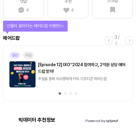
스크랩
댓글
추천
4
4
퀴즈풀고 선물 받자!
4
/
퀴즈
4
마감
[토큰포스트] 기사 퀴즈 658회차
2026.08.07 (금) ~ 2026.08.08 (토)
빅데이터 추천정보