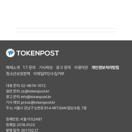
매체소개
1:1 문의
기사제보
광고 문의
이용약관
개인정보처리방침
청소년보호정책
이메일무단수집거부
대표 문의: 02-6674-1012
일반 문의:
cs@tokenpost.kr
광고 문의:
info@tokenpost.kr
기사 제보:
press@tokenpost.kr
주소: 서울시 강남구 논현로 614 ARTISAN 빌딩 6층, 7층
등록번호: 서울 아 52481
등록일: 2018.01.02
발행 일자: 2017.02.17